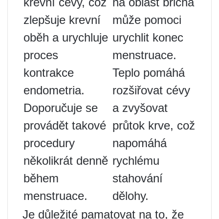
krevní cévy, což
na oblast břicha
zlepšuje krevní
může pomoci
oběh a urychluje
urychlit konec
proces
menstruace.
kontrakce
Teplo pomáhá
endometria.
rozšiřovat cévy
Doporučuje se
a zvyšovat
provádět takové
průtok krve, což
procedury
napomáhá
několikrát denně
rychlému
během
stahování
menstruace.
dělohy.
Je důležité pamatovat na to, že