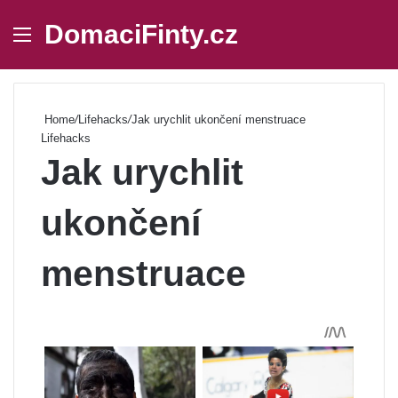
DomaciFinty.cz
Menu
Se
Home
/
Lifehacks
/
Jak urychlit ukončení menstruace
Lifehacks
Jak urychlit
ukončení
menstruace