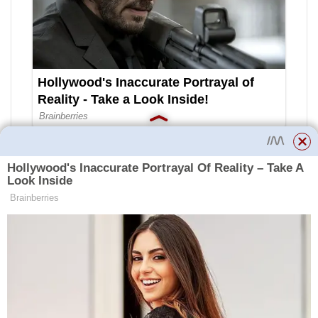
Ať už to ženy chtějí nebo ne,
menstruují měsíčně. Ne vždy ale
menstruace začne včas a také se
stává, že krvácení trvá více dní
než obvykle. Pokud je výtok
konstantní po dobu 5-7 dnů a
žena potřebuje být v určité datum