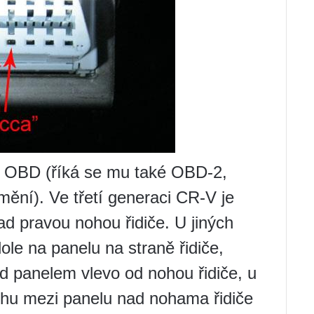
r OBD (říká se mu také OBD-2,
mění). Ve třetí generaci CR-V je
d pravou nohou řidiče. U jiných
e na panelu na straně řidiče,
od panelem vlevo od nohou řidiče, u
ohu mezi panelu nad nohama řidiče