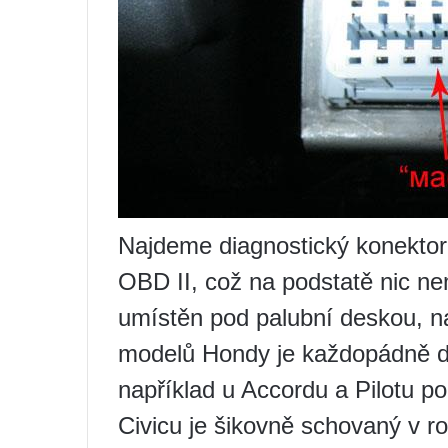
Najdeme diagnostický konekto
OBD II, což na podstatě nic ne
umístěn pod palubní deskou, na
modelů Hondy je každopádně dol
například u Accordu a Pilotu p
Civicu je šikovně schovaný v r