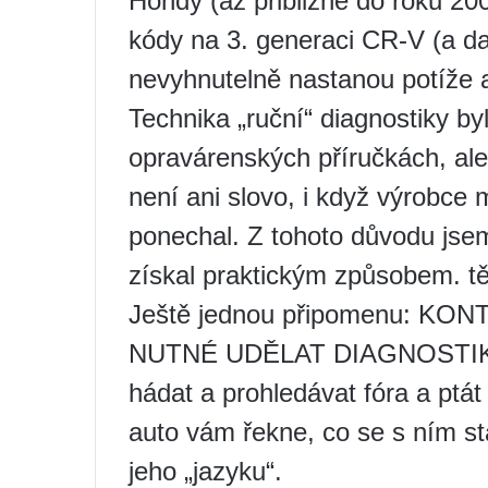
Hondy (až přibližně do roku 200
kódy na 3. generaci CR-V (a da
nevyhnutelně nastanou potíže 
Technika „ruční“ diagnostiky b
opravárenských příručkách, ale
není ani slovo, i když výrobce
ponechal. Z tohoto důvodu js
získal praktickým způsobem. těc
Ještě jednou připomenu: K
NUTNÉ UDĚLAT DIAGNOSTIKU! N
hádat a prohledávat fóra a ptá
auto vám řekne, co se s ním st
jeho „jazyku“.