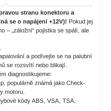
pravou stranu konektoru a
dná se o napájení +12V)!
Pokud jej
 – „záložní“ pojistka se spálí, ale
.
apalování a podívejte se na palubní
 se rozsvítí nebo blikají.
tém diagnostikujeme:
mp, populárně známá jako Check-
y motoru.
chybové kódy ABS, VSA, TSA.