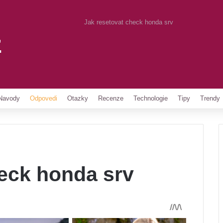
Jak resetovat check honda srv
z
Pinterest
Navody
Odpovedi
Otazky
Recenze
Technologie
Tipy
Trendy
heck honda srv