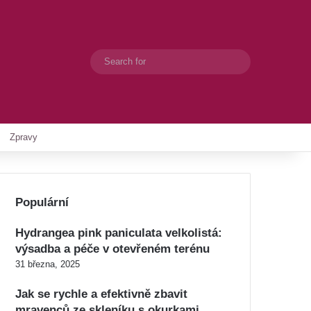
Search
Switch skin
for
Zpravy
Populární
Hydrangea pink paniculata velkolistá:
výsadba a péče v otevřeném terénu
31 března, 2025
Jak se rychle a efektivně zbavit
mravenců ze skleníku s okurkami