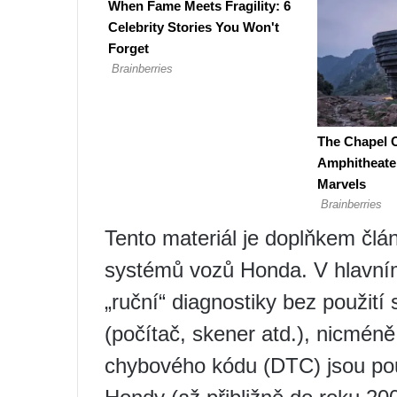
Tento materiál je doplňkem člá
systémů vozů Honda. V hlavním
„ruční“ diagnostiky bez použití
(počítač, skener atd.), nicméně
chybového kódu (DTC) jsou pou