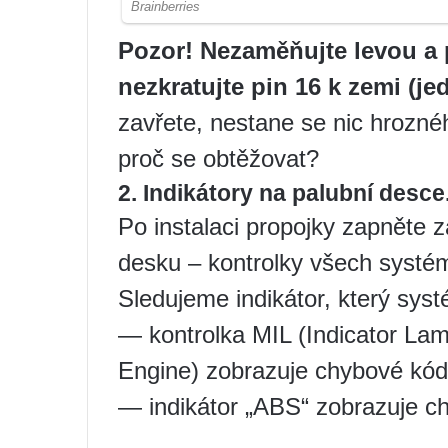
Pozor! Nezaměňujte levou a 
nezkratujte pin 16 k zemi (je
zavřete, nestane se nic hrozného
proč se obtěžovat?
2. Indikátory na palubní desce
Po instalaci propojky zapněte z
desku – kontrolky všech systémů
Sledujeme indikátor, který sys
— kontrolka MIL (Indicator La
Engine) zobrazuje chybové kód
— indikátor „ABS“ zobrazuje 