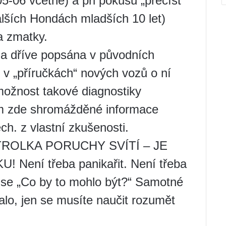
5-06 včetně) a při pokusu „přečíst“
lších Hondách mladších 10 let)
a zmatky.
yla dříve popsána v původních
 v „příručkách“ nových vozů o ní
 možnost takové diagnostiky
em zde shromážděné informace
h. z vlastní zkušenosti.
ONTROLKA PORUCHY SVÍTÍ – JE
ení třeba panikařit. Není třeba
t se „Co by to mohlo být?“ Samotné
alo, jen se musíte naučit rozumět