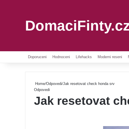
DomaciFinty.c
Doporuceni
Hodnoceni
Lifehacks
Moderni reseni
Home
/
Odpovedi
/
Jak resetovat check honda srv
Odpovedi
Jak resetovat c