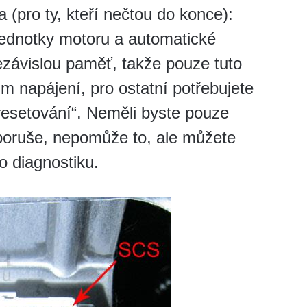
 (pro ty, kteří nečtou do konce):
jednotky motoru a automatické
ezávislou paměť, takže pouze tuto
ím napájení, pro ostatní potřebujete
resetování“. Neměli byste pouze
k poruše, nepomůže to, ale můžete
o diagnostiku.