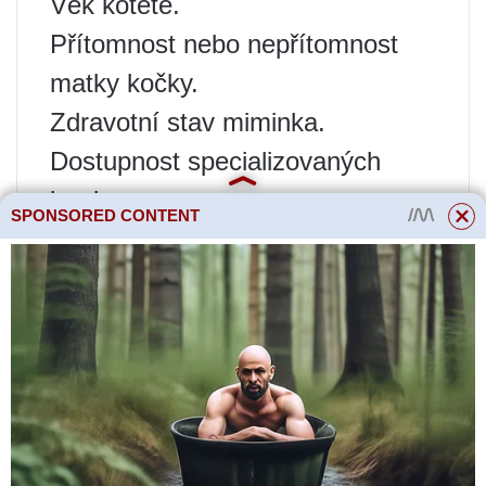
Věk kotěte.
Přítomnost nebo nepřítomnost
matky kočky.
Zdravotní stav miminka.
Dostupnost specializovaných
krmiv.
SPONSORED CONTENT
Čím krmit novorozené
kotě: první týdny života
Zpočátku se koťata živí výhradně
mateřským mlékem. Obsahuje
protilátky, které chrání křehké tělo
před infekcemi. Pokud však
kočka z nějakého důvodu