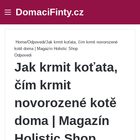
DomaciFinty.cz
Menu
Se
Home
/
Odpovedi
/
Jak krmit koťata, čím krmit novorozené
kotě doma | Magazín Holistic Shop
Odpovedi
Jak krmit koťata,
čím krmit
novorozené kotě
doma | Magazín
Holistic Shop