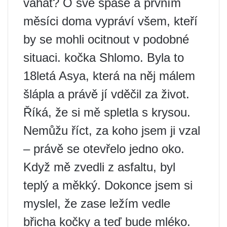
váhat? O své spáse a prvním
měsíci doma vypráví všem, kteří
by se mohli ocitnout v podobné
situaci. kočka Shlomo. Byla to
18letá Asya, která na něj málem
šlápla a právě jí vděčil za život.
Říká, že si mě spletla s krysou.
Nemůžu říct, za koho jsem ji vzal
– právě se otevřelo jedno oko.
Když mě zvedli z asfaltu, byl
teplý a měkký. Dokonce jsem si
myslel, že zase ležím vedle
břicha kočky a teď bude mléko.