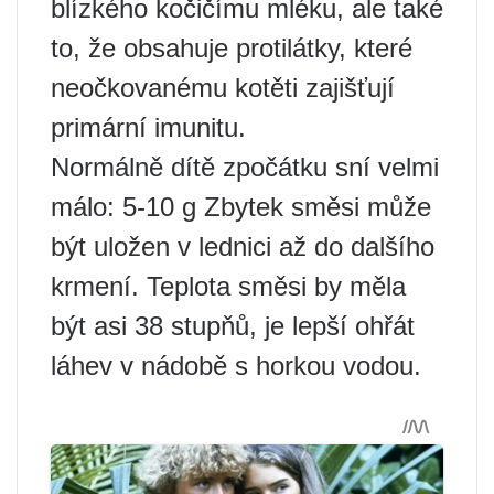
blízkého kočičímu mléku, ale také
to, že obsahuje protilátky, které
neočkovanému kotěti zajišťují
primární imunitu.
Normálně dítě zpočátku sní velmi
málo: 5-10 g Zbytek směsi může
být uložen v lednici až do dalšího
krmení. Teplota směsi by měla
být asi 38 stupňů, je lepší ohřát
láhev v nádobě s horkou vodou.