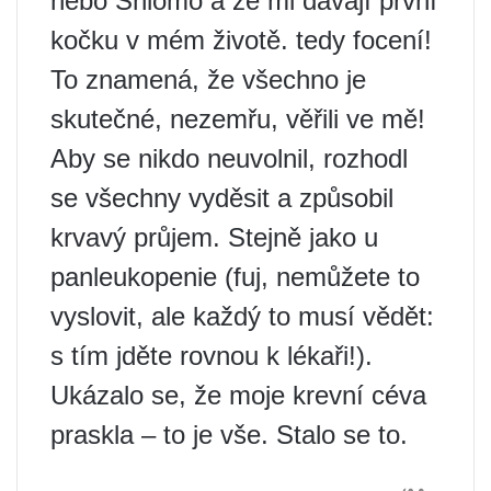
nebo Shlomo a že mi dávají první
kočku v mém životě. tedy focení!
To znamená, že všechno je
skutečné, nezemřu, věřili ve mě!
Aby se nikdo neuvolnil, rozhodl
se všechny vyděsit a způsobil
krvavý průjem. Stejně jako u
panleukopenie (fuj, nemůžete to
vyslovit, ale každý to musí vědět:
s tím jděte rovnou k lékaři!).
Ukázalo se, že moje krevní céva
praskla – to je vše. Stalo se to.