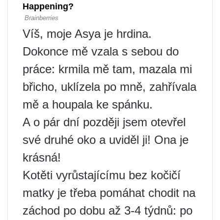
Víš, moje Asya je hrdina.
Dokonce mě vzala s sebou do
práce: krmila mě tam, mazala mi
břicho, uklízela po mně, zahřívala
mě a houpala ke spánku.
A o pár dní později jsem otevřel
své druhé oko a uviděl ji! Ona je
krásná!
Kotěti vyrůstajícímu bez kočičí
matky je třeba pomáhat chodit na
záchod po dobu až 3-4 týdnů: po