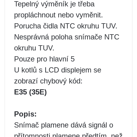
Tepelný výměník je třeba
propláchnout nebo vyměnit.
Porucha čidla NTC okruhu TUV.
Nesprávná poloha snímače NTC
okruhu TUV.
Pouze pro hlavní 5
U kotlů s LCD displejem se
zobrazí chybový kód:
E35 (35E)
Popis:
Snímač plamene dává signál o
přítomnosti plamene předtím, než