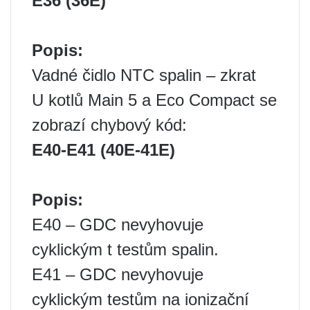
E36 (36E)
Popis:
Vadné čidlo NTC spalin – zkrat
U kotlů Main 5 a Eco Compact se
zobrazí chybový kód:
E40-E41 (40E-41E)
Popis:
E40 – GDC nevyhovuje
cyklickým t testům spalin.
E41 – GDC nevyhovuje
cyklickým testům na ionizační