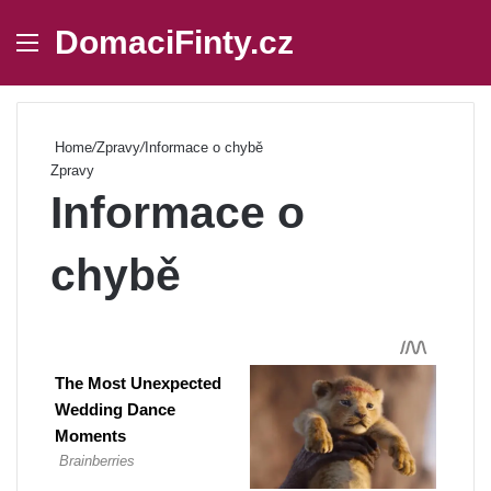
DomaciFinty.cz
Menu
Se
Home
/
Zpravy
/
Informace o chybě
Zpravy
Informace o
chybě