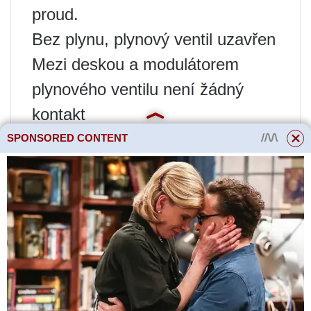
proud.
Bez plynu, plynový ventil uzavřen
Mezi deskou a modulátorem
plynového ventilu není žádný
kontakt
Senzor regulace plamene je
SPONSORED CONTENT
vadný, znečištěný nebo
nesprávně nainstalovaný.
Vadné čidlo NTC spalin
Sací komín je ucpaný –
nedostatek vzduchu
Výfukové potrubí kouře je ucpané