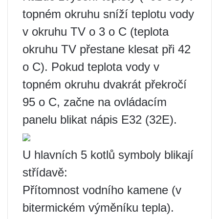
topném okruhu sníží teplotu vody
v okruhu TV o 3 o C (teplota
okruhu TV přestane klesat při 42
o C). Pokud teplota vody v
topném okruhu dvakrát překročí
95 o C, začne na ovládacím
panelu blikat nápis E32 (32E).
U hlavních 5 kotlů symboly blikají
střídavě:
Přítomnost vodního kamene (v
bitermickém výměníku tepla).