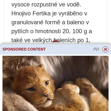
vysoce rozpustné ve vodě.
Hnojivo Fertika je vyráběno v
granulované formě a baleno v
pytlích o hmotnosti 20, 100 g a
také ve velkých baleních po 1,
2,5, 5, 10, 25 kg.
SPONSORED CONTENT
U tohoto hnojiva nebyly zjištěny
žádné nevýhody.
Fertika Lux: návod k
použití hnojiva
Hnojivo Fertika se v současnosti
vyrábí nejen ve Finsku, obdobný