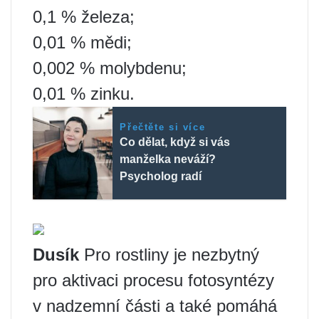
0,1 % železa;
0,01 % mědi;
0,002 % molybdenu;
0,01 % zinku.
Přečtěte si více
Co dělat, když si vás
manželka neváží?
Psycholog radí
Dusík
Pro rostliny je nezbytný
pro aktivaci procesu fotosyntézy
v nadzemní části a také pomáhá