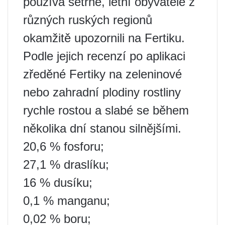
používá šetrně, letní obyvatelé z
různých ruských regionů
okamžitě upozornili na Fertiku.
Podle jejich recenzí po aplikaci
zředěné Fertiky na zeleninové
nebo zahradní plodiny rostliny
rychle rostou a slabé se během
několika dní stanou silnějšími.
20,6 % fosforu;
27,1 % draslíku;
16 % dusíku;
0,1 % manganu;
0,02 % boru;