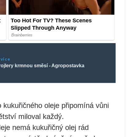
 více
brojlery krmnou směsí - Agropostavka
 kukuřičného oleje připomíná vůni
ětství miloval každý.
leje nemá kukuřičný olej rád