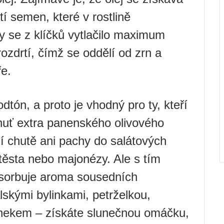
stí semen, které v rostlině
y se z klíčků vytlačilo maximum
rozdrtí, čímž se oddělí od zrn a
e.
dtón, a proto je vhodný pro ty, kteří
chuť extra panenského olivového
izí chutě ani pachy do salátových
těsta nebo majonézy. Ale s tím
bsorbuje aroma sousedních
lskými bylinkami, petrželkou,
snekem – získáte slunečnou omáčku,