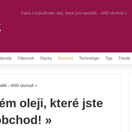
Fakta o kukuřičném oleji, které jste nevěděli – ANO obchod! »
z
Pinterest
Navody
Odpovedi
Otazky
Recenze
Technologie
Tipy
Trendy
věděli – ANO obchod! »
m oleji, které jste
obchod! »