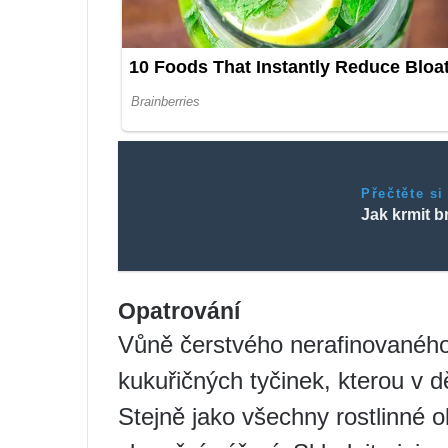
Přečtěte si
Jak krmit 
Opatrování
Vůně čerstvého nerafinovaného
kukuřičných tyčinek, kterou v d
Stejně jako všechny rostlinné o