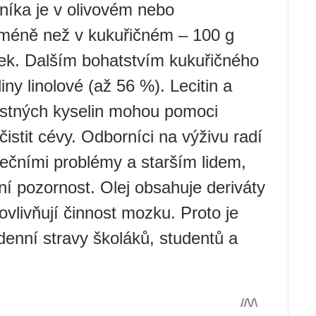
níka je v olivovém nebo
u méně než v kukuřičném – 100 g
vek. Dalším bohatstvím kukuřičného
iny linolové (až 56 %). Lecitin a
stných kyselin mohou pomoci
istit cévy. Odborníci na výživu radí
ečními problémy a starším lidem,
tní pozornost. Olej obsahuje deriváty
 ovlivňují činnost mozku. Proto je
denní stravy školáků, studentů a