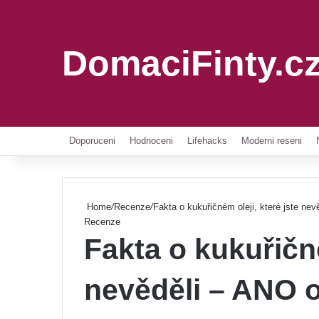
DomaciFinty.c
Doporuceni
Hodnoceni
Lifehacks
Moderni reseni
Home
/
Recenze
/
Fakta o kukuřičném oleji, které jste ne
Recenze
Fakta o kukuřičné
nevěděli – ANO 