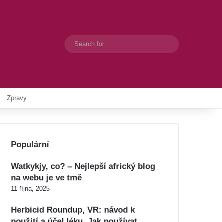
Search
Switch skin
for
Zpravy
Populární
Watkykjy, co? – Nejlepší africký blog
na webu je ve tmě
11 října, 2025
Herbicid Roundup, VR: návod k
použití a účel léku. Jak používat