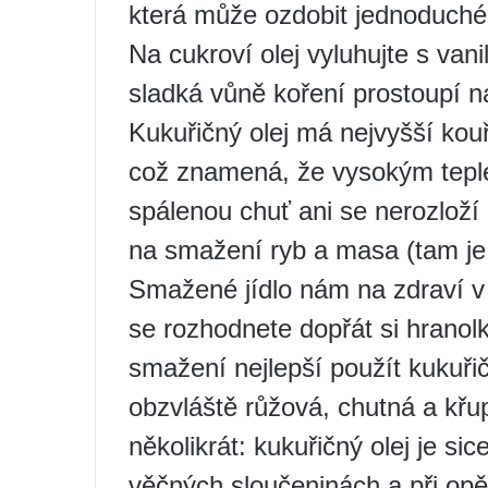
která může ozdobit jednoduché
Na cukroví olej vyluhujte s van
sladká vůně koření prostoupí ná
Kukuřičný olej má nejvyšší kouř
což znamená, že vysokým tep
spálenou chuť ani se nerozloží
na smažení ryb a masa (tam je
Smažené jídlo nám na zdraví v
se rozhodnete dopřát si hranolk
smažení nejlepší použít kukuřič
obzvláště růžová, chutná a křu
několikrát: kukuřičný olej je sic
věčných sloučeninách a při opě