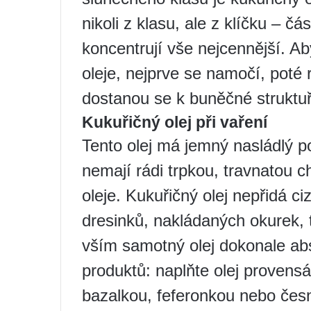
nikoli z klasu, ale z klíčku – čá
koncentrují vše nejcennější. Ab
oleje, nejprve se namočí, poté 
dostanou se k buněčné struktuř
Kukuřičný olej při vaření
Tento olej má jemný nasládlý po
nemají rádi trpkou, travnatou 
oleje. Kukuřičný olej nepřidá c
dresinků, nakládaných okurek, 
vším samotný olej dokonale a
produktů: naplňte olej provensá
bazalkou, feferonkou nebo če