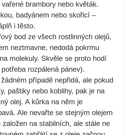
 vařené brambory nebo květák.
ilkou, badyánem nebo skořicí –
plň i těsto.
ový bod ze všech rostlinných olejů,
lem neztmavne, nedodá pokrmu
 na molekuly. Skvěle se proto hodí
 potřeba rozpálená pánev).
 žádném případě nepřidá, ale pokud
y, paštiky nebo koblihy, pak je na
ný olej. A kůrka na něm je
pavá. Ale nevařte se stejným olejem
e založen na stabilních, ale stále ne
tovném zahřátí se z oleje začnou