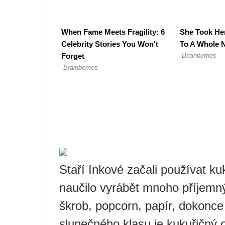
Staří Inkové začali používat kuk
naučilo vyrábět mnoho příjemn
škrob, popcorn, papír, dokonce 
slunečného klasu je kukuřičný o