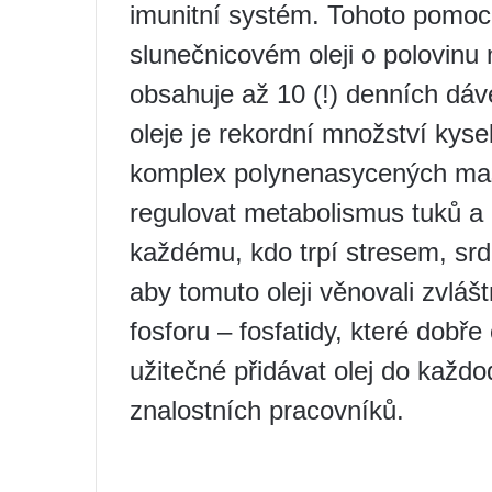
imunitní systém. Tohoto pomoc
slunečnicovém oleji o polovin
obsahuje až 10 (!) denních dá
oleje je rekordní množství kysel
komplex polynenasycených ma
regulovat metabolismus tuků a č
každému, kdo trpí stresem, srd
aby tomuto oleji věnovali zvláš
fosforu – fosfatidy, které dobře
užitečné přidávat olej do každo
znalostních pracovníků.