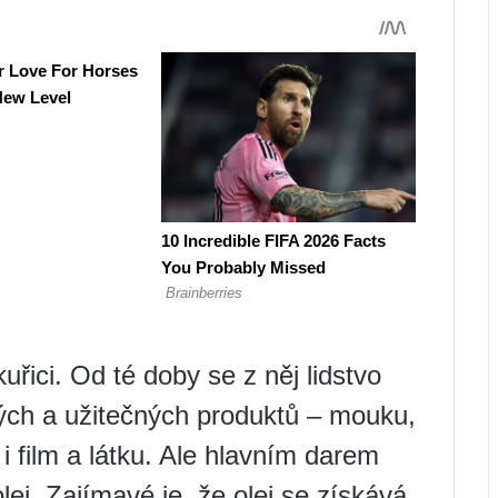
uřici. Od té doby se z něj lidstvo
ých a užitečných produktů – mouku,
i film a látku. Ale hlavním darem
lej. Zajímavé je, že olej se získává