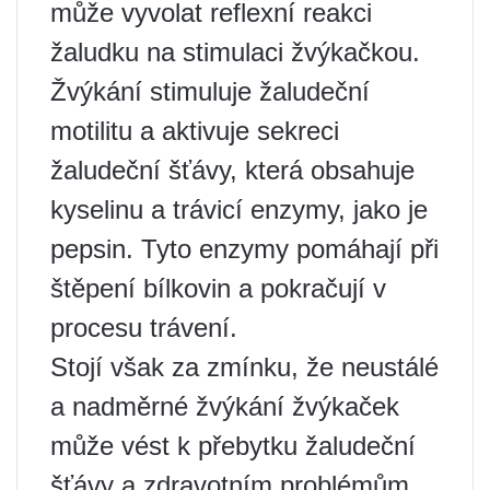
může vyvolat reflexní reakci
žaludku na stimulaci žvýkačkou.
Žvýkání stimuluje žaludeční
motilitu a aktivuje sekreci
žaludeční šťávy, která obsahuje
kyselinu a trávicí enzymy, jako je
pepsin. Tyto enzymy pomáhají při
štěpení bílkovin a pokračují v
procesu trávení.
Stojí však za zmínku, že neustálé
a nadměrné žvýkání žvýkaček
může vést k přebytku žaludeční
šťávy a zdravotním problémům,