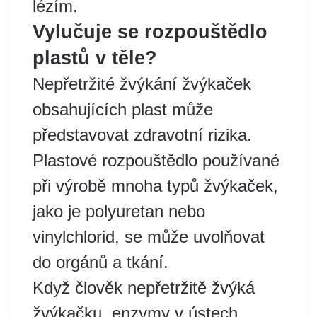
lézím.
Vylučuje se rozpouštědlo
plastů v těle?
Nepřetržité žvýkání žvýkaček
obsahujících plast může
představovat zdravotní rizika.
Plastové rozpouštědlo používané
při výrobě mnoha typů žvýkaček,
jako je polyuretan nebo
vinylchlorid, se může uvolňovat
do orgánů a tkání.
Když člověk nepřetržitě žvýká
žvýkačku, enzymy v ústech