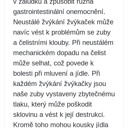
v žaludku a způsobit různá
gastrointestinální onemocnění.
Neustálé žvýkání žvýkaček může
navíc vést k problémům se zuby
a čelistními klouby. Při neustálém
mechanickém dopadu na čelist
může selhat, což povede k
bolesti při mluvení a jídle. Při
každém žvýkání žvýkačky jsou
naše zuby vystaveny zbytečnému
tlaku, který může poškodit
sklovinu a vést k její destrukci.
Kromě toho mohou kousky jídla