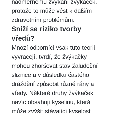
nadměrnému žvýkání žvýkaček,
protože to může vést k dalším
zdravotním problémům.
Sníží se riziko tvorby
vředů?
Mnozí odborníci však tuto teorii
vyvracejí, tvrdí, že žvýkačky
mohou zhoršovat stav žaludeční
sliznice a v důsledku častého
dráždění způsobit různé rány a
vředy. Některé druhy žvýkaček
navíc obsahují kyselinu, která
může zvýšit stávající kyselost