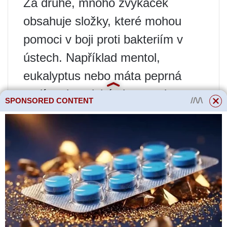
Za druhé, mnoho žvýkaček
obsahuje složky, které mohou
pomoci v boji proti bakteriím v
ústech. Například mentol,
eukalyptus nebo máta peprná
mají antiseptické vlastnosti a
SPONSORED CONTENT
mohou snížit počet bakterií v
ústech.
Je však důležité si uvědomit, že
tyto vlastnosti mají pouze některé
druhy žvýkaček, ne všechny.