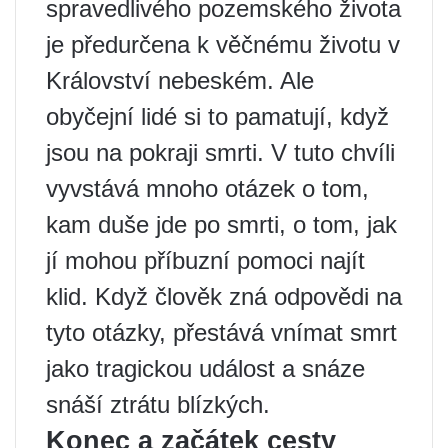
spravedlivého pozemského života
je předurčena k věčnému životu v
Království nebeském. Ale
obyčejní lidé si to pamatují, když
jsou na pokraji smrti. V tuto chvíli
vyvstává mnoho otázek o tom,
kam duše jde po smrti, o tom, jak
jí mohou příbuzní pomoci najít
klid. Když člověk zná odpovědi na
tyto otázky, přestává vnímat smrt
jako tragickou událost a snáze
snáší ztrátu blízkých.
Konec a začátek cesty