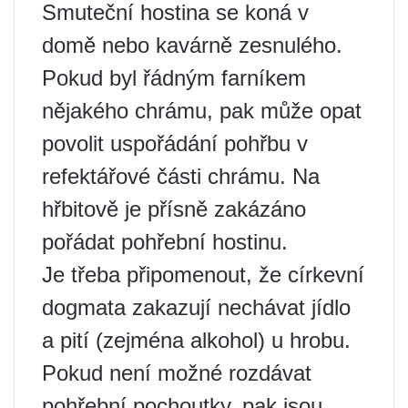
Smuteční hostina se koná v
domě nebo kavárně zesnulého.
Pokud byl řádným farníkem
nějakého chrámu, pak může opat
povolit uspořádání pohřbu v
refektářové části chrámu. Na
hřbitově je přísně zakázáno
pořádat pohřební hostinu.
Je třeba připomenout, že církevní
dogmata zakazují nechávat jídlo
a pití (zejména alkohol) u hrobu.
Pokud není možné rozdávat
pohřební pochoutky, pak jsou