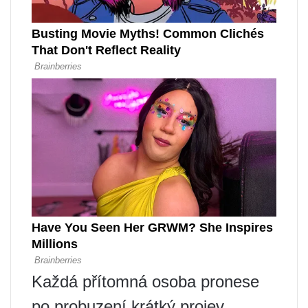
Každá přítomná osoba pronese
po probuzení krátký projev.