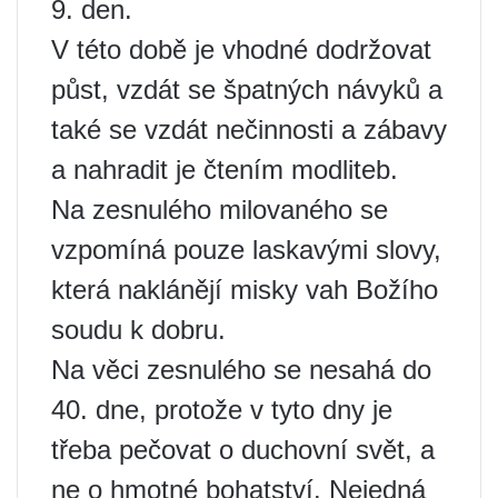
9. den.
V této době je vhodné dodržovat
půst, vzdát se špatných návyků a
také se vzdát nečinnosti a zábavy
a nahradit je čtením modliteb.
Na zesnulého milovaného se
vzpomíná pouze laskavými slovy,
která naklánějí misky vah Božího
soudu k dobru.
Na věci zesnulého se nesahá do
40. dne, protože v tyto dny je
třeba pečovat o duchovní svět, a
ne o hmotné bohatství. Nejedná