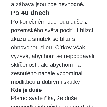
a zábava jsou zde nevhodné.
Po 40 dnech
Po konečném odchodu duše z
pozemského světa pociťují blízcí
zkázu a smutek se blíží s
obnovenou silou. Církev však
vyzývá, abychom se nepoddávali
sklíčenosti, ale abychom na
zesnulého nadále vzpomínali
modlitbou a dobrými skutky.
Kde je duše
Písmo svaté říká, že duše
spravedlivých půjdou po smrti do