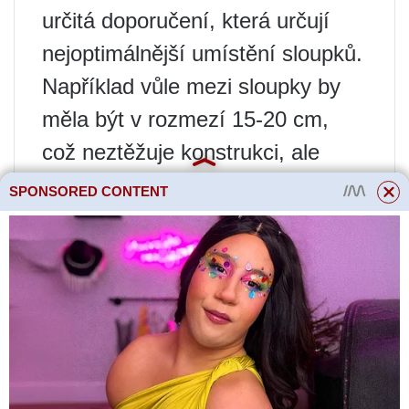
určitá doporučení, která určují
nejoptimálnější umístění sloupků.
Například vůle mezi sloupky by
měla být v rozmezí 15-20 cm,
což neztěžuje konstrukci, ale
zabraňuje pádu dítěte z druhého
SPONSORED CONTENT
patra. Doporučuje se také
udržovat výšku zábradlí na 90-
110 cm, protože to je
nejoptimálnější hodnota, kterou
bude průměrná osoba pohodlně
podporovat.