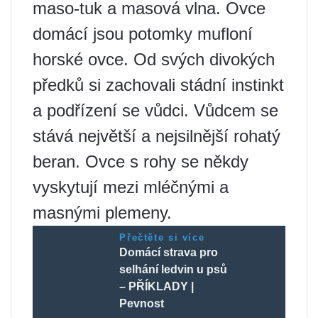
maso-tuk a masová vlna. Ovce
domácí jsou potomky mufloní
horské ovce. Od svých divokých
předků si zachovali stádní instinkt
a podřízení se vůdci. Vůdcem se
stává největší a nejsilnější rohatý
beran. Ovce s rohy se někdy
vyskytují mezi mléčnými a
masnými plemeny.
Přečtěte si více
Domácí strava pro
selhání ledvin u psů
– PŘÍKLADY |
Pevnost