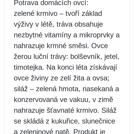
Potrava domácích ovcí:
zelené krmivo – tvoří základ
výživy v létě, tráva obsahuje
nezbytné vitamíny a mikroprvky a
nahrazuje krmné směsi. Ovce
žerou luční trávy: bolševník, jetel,
timotejka. Na konci léta získávají
ovce živiny ze zelí žita a ovsa;
siláž – zelená hmota, nasekaná a
konzervovaná ve vakuu, v zimě
nahrazuje šťavnaté krmivo. Siláž
se skládá z kukuřice, slunečnice
a zeleninové natě. Produkt je