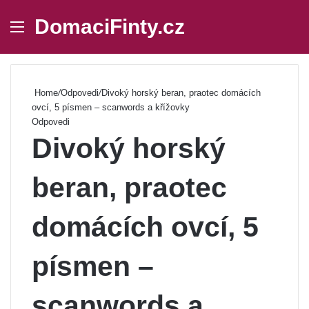
DomaciFinty.cz
Menu
Se
Home
/
Odpovedi
/
Divoký horský beran, praotec domácích
ovcí, 5 písmen – scanwords a křížovky
Odpovedi
Divoký horský
beran, praotec
domácích ovcí, 5
písmen –
scanwords a