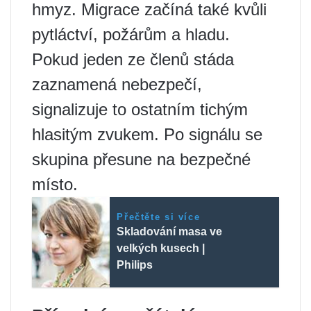
hmyz. Migrace začíná také kvůli
pytláctví, požárům a hladu.
Pokud jeden ze členů stáda
zaznamená nebezpečí,
signalizuje to ostatním tichým
hlasitým zvukem. Po signálu se
skupina přesune na bezpečné
místo.
Přečtěte si více
Skladování masa ve
velkých kusech |
Philips