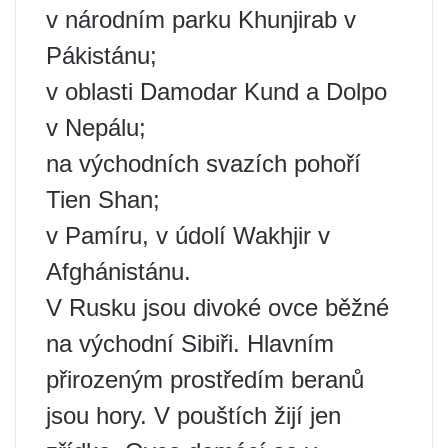
v národním parku Khunjirab v
Pákistánu;
v oblasti Damodar Kund a Dolpo
v Nepálu;
na východních svazích pohoří
Tien Shan;
v Pamíru, v údolí Wakhjir v
Afghánistánu.
V Rusku jsou divoké ovce běžné
na východní Sibiři. Hlavním
přirozeným prostředím beranů
jsou hory. V pouštích žijí jen