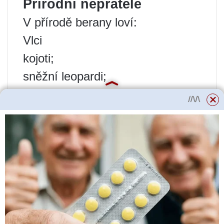
Přírodní nepřátelé
V přírodě berany loví:
Vlci
kojoti;
sněžní leopardi;
leopardi;
sněžní leopardi;
gepardi;
Orli;
zlaté orly.
Osamělé ovce při napadení
predátory zmrznou a nehnou se,
dokud nebezpečí nepomine.