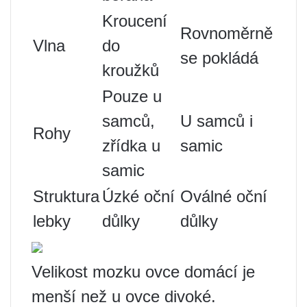
Kroucení
Rovnoměrně
Vlna
do
se pokládá
kroužků
Pouze u
samců,
U samců i
Rohy
zřídka u
samic
samic
Struktura
Úzké oční
Oválné oční
lebky
důlky
důlky
Velikost mozku ovce domácí je
menší než u ovce divoké.