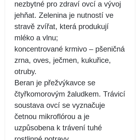
nezbytné pro zdraví ovcí a vývoj
jehňat. Zelenina je nutností ve
stravě zvířat, která produkují
mléko a vlnu;
koncentrované krmivo – pšeničná
zrna, oves, ječmen, kukuřice,
otruby.
Beran je přežvýkavce se
čtyřkomorovým žaludkem. Trávicí
soustava ovcí se vyznačuje
četnou mikroflórou a je
uzpůsobena k trávení tuhé
rostlinné potravy.