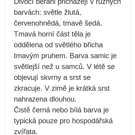
Divocí berani přicházejí v různých
barvách: světle žlutá,
červenohnědá, tmavě šedá.
Tmavá horní část těla je
oddělena od světlého břicha
tmavým pruhem. Barva samic je
světlejší než u samců. V létě se
objevují skvrny a srst se
zkracuje. V zimě je krátká srst
nahrazena dlouhou.
Čistě černá nebo bílá barva je
typická pouze pro hospodářská
zvířata.