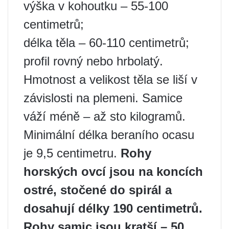
výška v kohoutku – 55-100
centimetrů;
délka těla – 60-110 centimetrů;
profil rovný nebo hrbolatý.
Hmotnost a velikost těla se liší v
závislosti na plemeni. Samice
váží méně – až sto kilogramů.
Minimální délka beraního ocasu
je 9,5 centimetru.
Rohy
horských ovcí jsou na koncích
ostré, stočené do spirál a
dosahují délky 190 centimetrů.
Rohy samic jsou kratší – 50