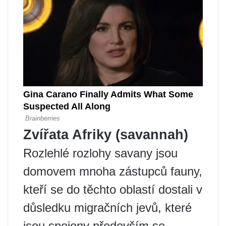
Zvířata Afriky (savannah)
Rozlehlé rozlohy savany jsou
domovem mnoha zástupců fauny,
kteří se do těchto oblastí dostali v
důsledku migračních jevů, které
jsou spojeny především se