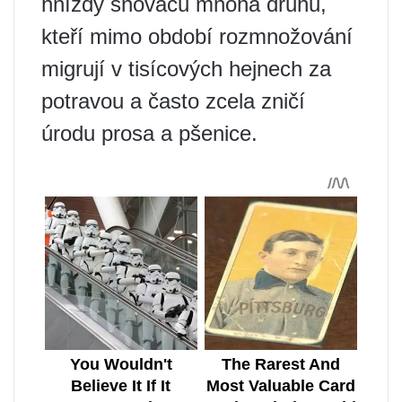
hnízdy snovačů mnoha druhů,
kteří mimo období rozmnožování
migrují v tisícových hejnech za
potravou a často zcela zničí
úrodu prosa a pšenice.