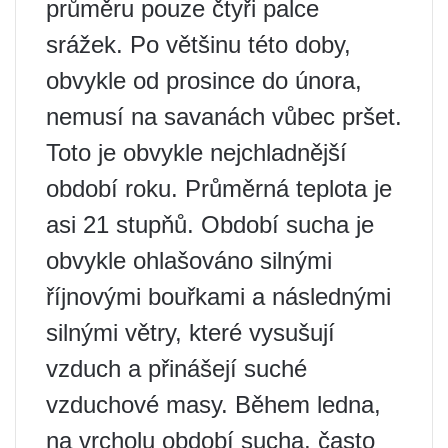
průměru pouze čtyři palce
srážek. Po většinu této doby,
obvykle od prosince do února,
nemusí na savanách vůbec pršet.
Toto je obvykle nejchladnější
období roku. Průměrná teplota je
asi 21 stupňů. Období sucha je
obvykle ohlašováno silnými
říjnovými bouřkami a následnými
silnými větry, které vysušují
vzduch a přinášejí suché
vzduchové masy. Během ledna,
na vrcholu období sucha, často