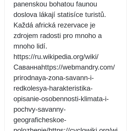
panenskou bohatou faunou
doslova lákají statisíce turistů.
Každá africká rezervace je
zdrojem radosti pro mnoho a
mnoho lidí.
https://ru.wikipedia.org/wiki/
Саваннаhttps://webmandry.com/
prirodnaya-zona-savann-i-
redkolesya-harakteristika-
opisanie-osobennosti-klimata-i-
pochvy-savanny-
geograficheskoe-
polozhenie/https://cyclowiki.org/wi