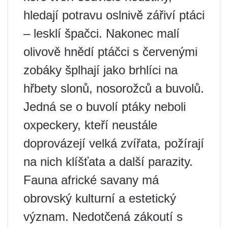
hledají potravu oslnivě zářiví ptáci
– lesklí špačci. Nakonec malí
olivově hnědí ptáčci s červenými
zobáky šplhají jako brhlíci na
hřbety slonů, nosorožců a buvolů.
Jedná se o buvolí ptáky neboli
oxpeckery, kteří neustále
doprovázejí velká zvířata, požírají
na nich klíšťata a další parazity.
Fauna africké savany má
obrovský kulturní a estetický
význam. Nedotčená zákoutí s