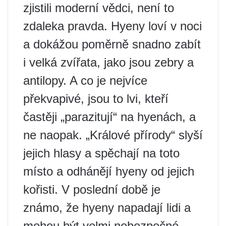
zjistili moderní vědci, není to
zdaleka pravda. Hyeny loví v noci
a dokážou poměrně snadno zabít
i velká zvířata, jako jsou zebry a
antilopy. A co je nejvíce
překvapivé, jsou to lvi, kteří
častěji „parazitují“ na hyenách, a
ne naopak. „Králové přírody“ slyší
jejich hlasy a spěchají na toto
místo a odhánějí hyeny od jejich
kořisti. V poslední době je
známo, že hyeny napadají lidi a
mohou být velmi nebezpečné.