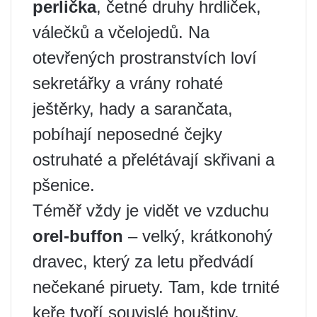
perlička
, četné druhy hrdliček,
válečků a včelojedů. Na
otevřených prostranstvích loví
sekretářky a vrány rohaté
ještěrky, hady a sarančata,
pobíhají neposedné čejky
ostruhaté a přelétávají skřivani a
pšenice.
Téměř vždy je vidět ve vzduchu
orel-buffon
– velký, krátkonohý
dravec, který za letu předvádí
nečekané piruety. Tam, kde trnité
keře tvoří souvislé houštiny,