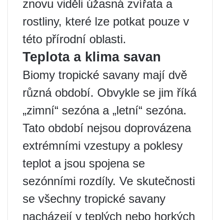
znovu viděli úžasná zvířata a
rostliny, které lze potkat pouze v
této přírodní oblasti.
Teplota a klima savan
Biomy tropické savany mají dvě
různá období. Obvykle se jim říká
„zimní“ sezóna a „letní“ sezóna.
Tato období nejsou doprovázena
extrémními vzestupy a poklesy
teplot a jsou spojena se
sezónními rozdíly. Ve skutečnosti
se všechny tropické savany
nacházejí v teplých nebo horkých