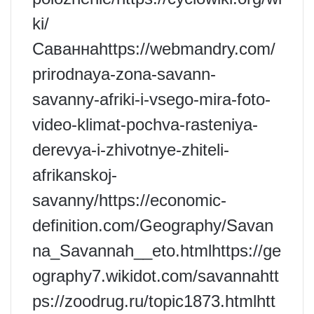
ki/
Саваннаhttps://webmandry.com/
prirodnaya-zona-savann-
savanny-afriki-i-vsego-mira-foto-
video-klimat-pochva-rasteniya-
derevya-i-zhivotnye-zhiteli-
afrikanskoj-
savanny/https://economic-
definition.com/Geography/Savan
na_Savannah__eto.htmlhttps://ge
ography7.wikidot.com/savannahtt
ps://zoodrug.ru/topic1873.htmlhtt