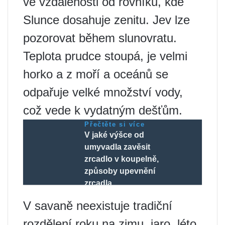
ve vzdálenosti od rovníku, kde
Slunce dosahuje zenitu. Jev lze
pozorovat během slunovratu.
Teplota prudce stoupá, je velmi
horko a z moří a oceánů se
odpařuje velké množství vody,
což vede k vydatným dešťům.
Přečtěte si více
V jaké výšce od
umyvadla zavěsit
zrcadlo v koupelně,
způsoby upevnění
zrcadla
V savaně neexistuje tradiční
rozdělení roku na zimu, jaro, léto