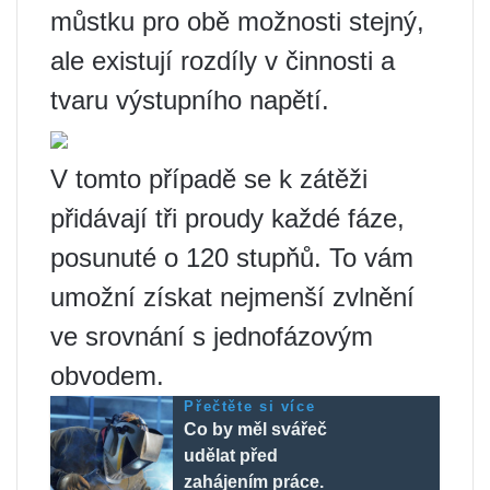
můstku pro obě možnosti stejný,
ale existují rozdíly v činnosti a
tvaru výstupního napětí.
V tomto případě se k zátěži
přidávají tři proudy každé fáze,
posunuté o 120 stupňů. To vám
umožní získat nejmenší zvlnění
ve srovnání s jednofázovým
obvodem.
Přečtěte si více
Co by měl svářeč
udělat před
zahájením práce.