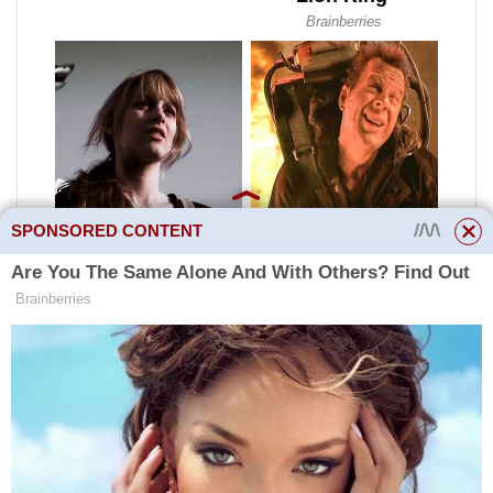
SPONSORED CONTENT
Protože když můstkový
usměrňovač pracuje v sérii se
zátěží, jsou vždy připojeny dvě