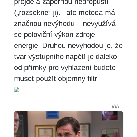
projde a zápornou nepropustí
(„rozsekne“ ji). Tato metoda má
značnou nevýhodu – nevyužívá
se poloviční výkon zdroje
energie. Druhou nevýhodou je, že
tvar výstupního napětí je daleko
od přímky pro vyhlazení budete
muset použít objemný filtr.