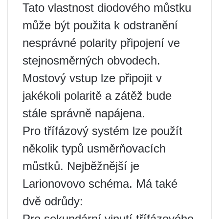
Tato vlastnost diodového můstku
může být použita k odstranění
nesprávné polarity připojení ve
stejnosměrných obvodech.
Mostový vstup lze připojit v
jakékoli polaritě a zátěž bude
stále správně napájena.
Pro třífázový systém lze použít
několik typů usměrňovacích
můstků. Nejběžnější je
Larionovovo schéma. Má také
dvě odrůdy:
Pro sekundární vinutí třífázového