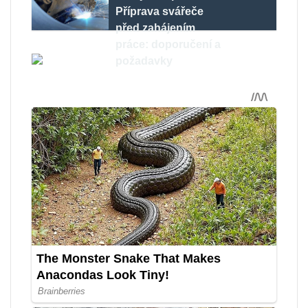
Příprava svářeče
před zahájením
práce: doporučení a
požadavky