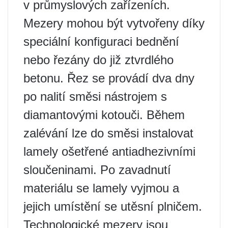
v průmyslových zařízeních.
Mezery mohou být vytvořeny díky
speciální konfiguraci bednění
nebo řezány do již ztvrdlého
betonu. Řez se provádí dva dny
po nalití směsi nástrojem s
diamantovými kotouči. Během
zalévání lze do směsi instalovat
lamely ošetřené antiadhezivními
sloučeninami. Po zavadnutí
materiálu se lamely vyjmou a
jejich umístění se utěsní plničem.
Technologické mezery jsou