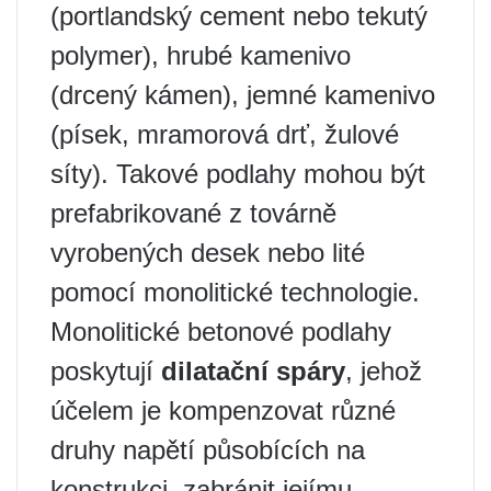
(portlandský cement nebo tekutý
polymer), hrubé kamenivo
(drcený kámen), jemné kamenivo
(písek, mramorová drť, žulové
síty). Takové podlahy mohou být
prefabrikované z továrně
vyrobených desek nebo lité
pomocí monolitické technologie.
Monolitické betonové podlahy
poskytují
dilatační spáry
, jehož
účelem je kompenzovat různé
druhy napětí působících na
konstrukci, zabránit jejímu