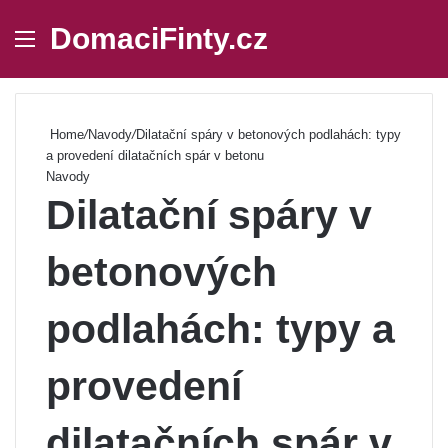
DomaciFinty.cz
Menu
Se
Home
/
Navody
/
Dilatační spáry v betonových podlahách: typy
a provedení dilatačních spár v betonu
Navody
Dilatační spáry v
betonových
podlahách: typy a
provedení
dilatačních spár v