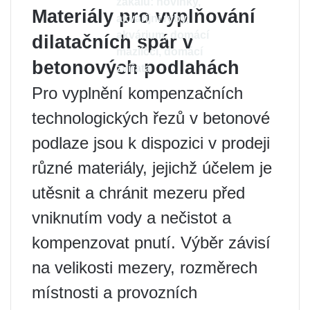
zákalu: novinky,
Materiály pro vyplňování
akvarijní ryby,
akvárium, domácí
dilatačních spár v
mazlíčci, domácí
betonových podlahách
zvířata
Pro vyplnění kompenzačních
technologických řezů v betonové
podlaze jsou k dispozici v prodeji
různé materiály, jejichž účelem je
utěsnit a chránit mezeru před
vniknutím vody a nečistot a
kompenzovat pnutí. Výběr závisí
na velikosti mezery, rozměrech
místnosti a provozních