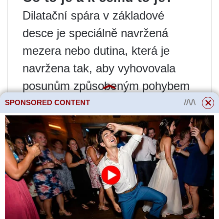
Dilatační spára v základové
desce je speciálně navržená
mezera nebo dutina, která je
navržena tak, aby vyhovovala
posunům způsobeným pohybem
zeminy. To umožňuje zachovat
SPONSORED CONTENT
samotný základ neporušený.
Kromě zemin poskytuje instalace
dilatačních spár ochranu před
náhlými změnami teploty. Toto
řešení při projektování a výstavbě
je zvláště důležité pro seismicky