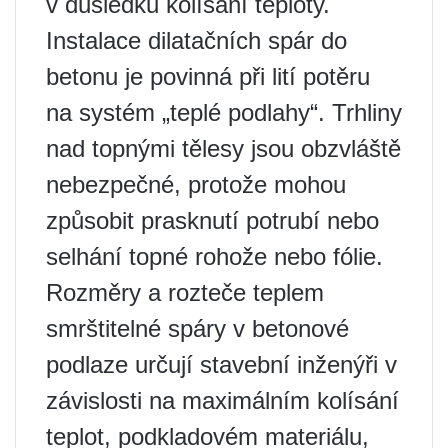
v důsledku kolísání teploty.
Instalace dilatačních spár do
betonu je povinná při lití potěru
na systém „teplé podlahy“. Trhliny
nad topnými tělesy jsou obzvláště
nebezpečné, protože mohou
způsobit prasknutí potrubí nebo
selhání topné rohože nebo fólie.
Rozměry a rozteče teplem
smrštitelné spáry v betonové
podlaze určují stavební inženýři v
závislosti na maximálním kolísání
teplot, podkladovém materiálu,