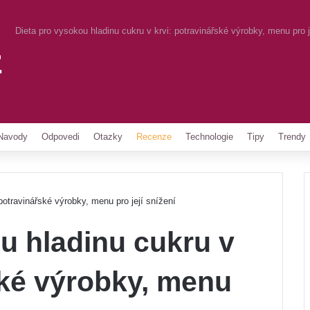
Dieta pro vysokou hladinu cukru v krvi: potravinářské výrobky, menu pro j
z
Pinterest
Navody
Odpovedi
Otazky
Recenze
Technologie
Tipy
Trendy
potravinářské výrobky, menu pro její snížení
u hladinu cukru v
ské výrobky, menu