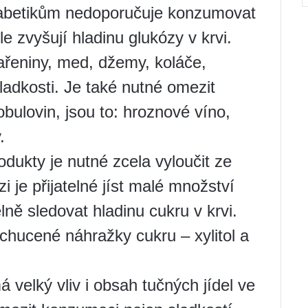
iabetikům nedoporučuje konzumovat
e zvyšují hladinu glukózy v krvi.
ařeniny, med, džemy, koláče,
sladkosti. Je také nutné omezit
ulovin, jsou to: hroznové víno,
.
odukty je nutné zcela vyloučit ze
i je přijatelné jíst malé množství
lně sledovat hladinu cukru v krvi.
ochucené náhražky cukru – xylitol a
 velký vliv i obsah tučných jídel ve