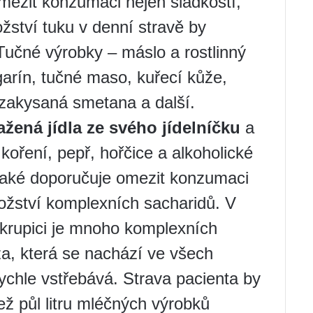
omezit konzumaci nejen sladkostí,
ožství tuku v denní stravě by
učné výrobky – máslo a rostlinný
rgarín, tučné maso, kuřecí kůže,
 zakysaná smetana a další.
ažená jídla ze svého jídelníčku
a
 koření, pepř, hořčice a alkoholické
také doporučuje omezit konzumaci
ožství komplexních sacharidů. V
a krupici je mnoho komplexních
za, která se nachází ve všech
rychle vstřebává. Strava pacienta by
ž půl litru mléčných výrobků