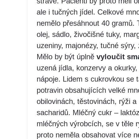
stravě. Pacienti by proto měli 
ale i tučných jídel. Celkové mn
nemělo přesáhnout 40 gramů. T
olej, sádlo, živočišné tuky, ma
uzeniny, majonézy, tučné sýry,
Mělo by být úplně
vyloučit sm
uzená jídla, konzervy a okurky,
nápoje. Lidem s cukrovkou se 
potravin obsahujících velké mn
obilovinách, těstovinách, rýži 
sacharidů. Mléčný cukr – laktó
mléčných výrobcích, se v těle 
proto neměla obsahovat více ne