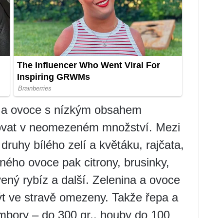
u a ovoce s nízkým obsahem
ovat v neomezeném množství. Mezi
druhy bílého zelí a květáku, rajčata,
čného ovoce pak citrony, brusinky,
vený rybíz a další. Zelenina a ovoce
ýt ve stravě omezeny. Takže řepa a
mbory – do 300 gr., houby do 100