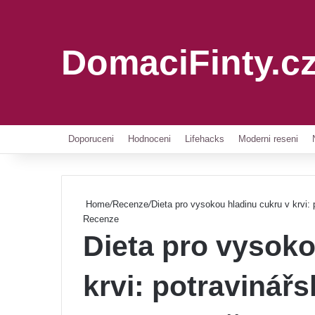
DomaciFinty.c
Doporuceni
Hodnoceni
Lifehacks
Moderni reseni
Home
/
Recenze
/
Dieta pro vysokou hladinu cukru v krvi: 
Recenze
Dieta pro vysoko
krvi: potravinář