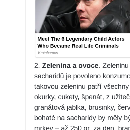
2.
Zelenina a ovoce
. Zelenin
sacharidů je povoleno konzum
takovou zeleninu patří všechny 
okurky, cukety, špenát, z užite
granátová jablka, brusinky, čer
bohaté na sacharidy by měly b
mrkev – až 250 gr. za den, bra