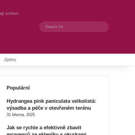
ejí snížení
Search
Switch skin
for
Zpravy
Populární
Hydrangea pink paniculata velkolistá:
výsadba a péče v otevřeném terénu
31 března, 2025
Jak se rychle a efektivně zbavit
mravenců ze skleníku s okurkami