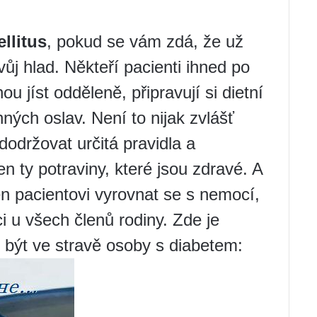
llitus
, pokud se vám zdá, že už
vůj hlad. Někteří pacienti ihned po
u jíst odděleně, připravují si dietní
inných oslav. Není to nijak zvlášť
 dodržovat určitá pravidla a
n ty potraviny, které jsou zdravé. A
n pacientovi vyrovnat se s nemocí,
i u všech členů rodiny. Zde je
 být ve stravě osoby s diabetem: