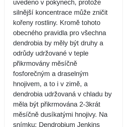
uvedeno v pokynech, protože
silnější koncentrace může zničit
kořeny rostliny. Kromě tohoto
obecného pravidla pro všechna
dendrobia by měly být druhy a
odrůdy udržované v teple
přikrmovány měsíčně
fosforečným a draselným
hnojivem, a to i v zimě, a
dendrobia udržovaná v chladu by
měla být přikrmována 2-3krát
měsíčně dusíkatými hnojivy. Na
snímku: Dendrobium Jenkins