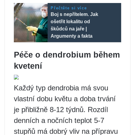
Přečtěte si více
Boj s nepřítelem. Jak
ošetřit lokalitu od
škůdců na jaře |
Argumenty a fakta
Péče o dendrobium během
kvetení
Každý typ dendrobia má svou
vlastní dobu květu a doba trvání
je přibližně 8-12 týdnů. Rozdíl
denních a nočních teplot 5-7
stupňů má dobrý vliv na přípravu