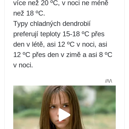
více než 20 ºC, v noci ne méně
než 18 ºC.
Typy chladných dendrobií
preferují teploty 15-18 ºC přes
den v létě, asi 12 ºC v noci, asi
12 ºC přes den v zimě a asi 8 ºC
v noci.