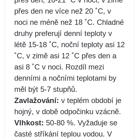
přes den ne více než 20 ˚C, v
noci ne méně než 18 ˚C. Chladné
druhy preferují denní teploty v
létě 15-18 ˚C, noční teploty asi 12
˚C, v zimě asi 12 ˚C přes den a
asi 8 ˚C v noci. Rozdíl mezi
denními a nočními teplotami by
měl být 5-7 stupňů.
Zavlažování:
v teplém období je
hojný, v době odpočinku vzácně.
Vlhkost:
50-80 %. Vyžaduje se
časté stříkání teplou vodou. V