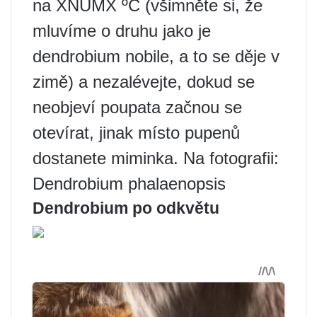
na XNUMX ºC (všimněte si, že
mluvíme o druhu jako je
dendrobium nobile, a to se děje v
zimě) a nezalévejte, dokud se
neobjeví poupata začnou se
otevírat, jinak místo pupenů
dostanete miminka. Na fotografii:
Dendrobium phalaenopsis
Dendrobium po odkvětu