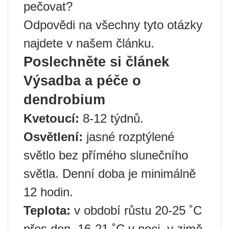
pečovat?
Odpovědi na všechny tyto otázky
najdete v našem článku.
Poslechněte si článek
Výsadba a péče o
dendrobium
Kvetoucí:
8-12 týdnů.
Osvětlení:
jasné rozptýlené
světlo bez přímého slunečního
světla. Denní doba je minimálně
12 hodin.
Teplota:
v období růstu 20-25 ˚C
přes den, 16-21 ˚C v noci, v zimě