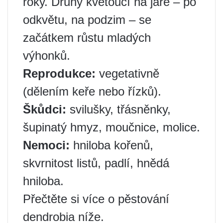
roky. Druhy kvetoucí na jaře – po
odkvětu, na podzim – se
začátkem růstu mladých
výhonků.
Reprodukce:
vegetativně
(dělením keře nebo řízků).
Škůdci:
svilušky, třásněnky,
šupinatý hmyz, moučnice, molice.
Nemoci:
hniloba kořenů,
skvrnitost listů, padlí, hnědá
hniloba.
Přečtěte si více o pěstování
dendrobia níže.