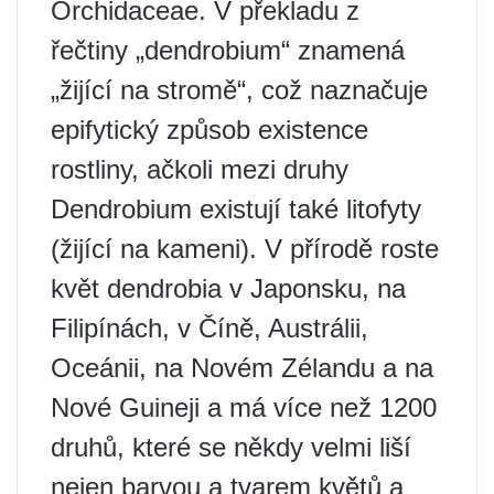
Orchidaceae. V překladu z
řečtiny „dendrobium“ znamená
„žijící na stromě“, což naznačuje
epifytický způsob existence
rostliny, ačkoli mezi druhy
Dendrobium existují také litofyty
(žijící na kameni). V přírodě roste
květ dendrobia v Japonsku, na
Filipínách, v Číně, Austrálii,
Oceánii, na Novém Zélandu a na
Nové Guineji a má více než 1200
druhů, které se někdy velmi liší
nejen barvou a tvarem květů a