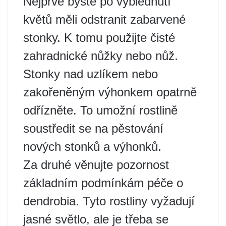
Nejprve byste po vyblednutí
květů měli odstranit zabarvené
stonky. K tomu použijte čisté
zahradnické nůžky nebo nůž.
Stonky nad uzlíkem nebo
zakořeněným výhonkem opatrně
odřízněte. To umožní rostlině
soustředit se na pěstování
nových stonků a výhonků.
Za druhé věnujte pozornost
základním podmínkám péče o
dendrobia. Tyto rostliny vyžadují
jasné světlo, ale je třeba se