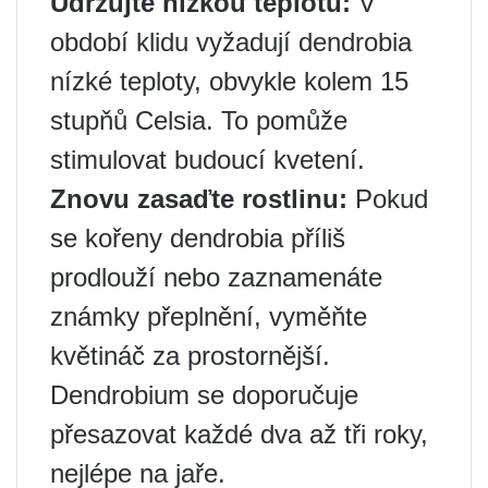
Udržujte nízkou teplotu:
V
období klidu vyžadují dendrobia
nízké teploty, obvykle kolem 15
stupňů Celsia. To pomůže
stimulovat budoucí kvetení.
Znovu zasaďte rostlinu:
Pokud
se kořeny dendrobia příliš
prodlouží nebo zaznamenáte
známky přeplnění, vyměňte
květináč za prostornější.
Dendrobium se doporučuje
přesazovat každé dva až tři roky,
nejlépe na jaře.