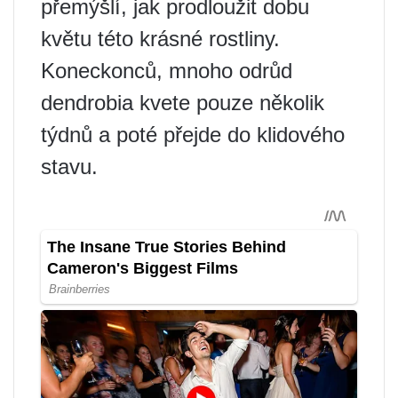
přemýšlí, jak prodloužit dobu
květu této krásné rostliny.
Koneckonců, mnoho odrůd
dendrobia kvete pouze několik
týdnů a poté přejde do klidového
stavu.