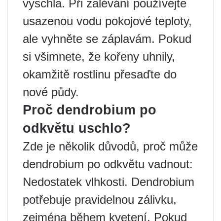
vyschla. Při zalévání používejte
usazenou vodu pokojové teploty,
ale vyhněte se záplavám. Pokud
si všimnete, že kořeny uhnily,
okamžitě rostlinu přesaďte do
nové půdy.
Proč dendrobium po
odkvětu uschlo?
Zde je několik důvodů, proč může
dendrobium po odkvětu vadnout:
Nedostatek vlhkosti. Dendrobium
potřebuje pravidelnou zálivku,
zejména během kvetení. Pokud