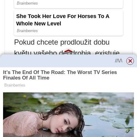
Pokud chcete prodloužit dobu
květu vašeho dendrobia, existuje
několik tipů, které můžete použít:
Dopřejte rostlině náležitou péči.
Dendrobium pravidelně zalévejte,
sledujte vlhkost půdy a úroveň
osvětlení. Tyto faktory ovlivňují
kvetení dendrobia.
Přihnojujte rostlinu. Pravidelné