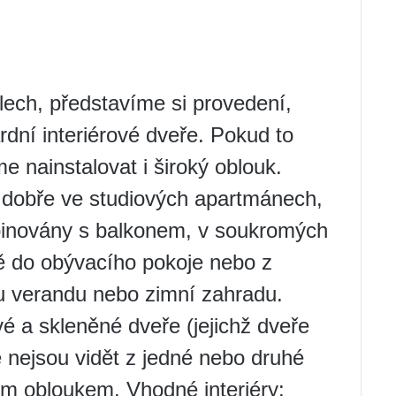
ech, představíme si provedení,
rdní interiérové ​​dveře. Pokud to
 nainstalovat i široký oblouk.
 dobře ve studiových apartmánech,
binovány s balkonem, v soukromých
ě do obývacího pokoje nebo z
u verandu nebo zimní zahradu.
a skleněné dveře (jejichž dveře
e nejsou vidět z jedné nebo druhé
ým obloukem. Vhodné interiéry: