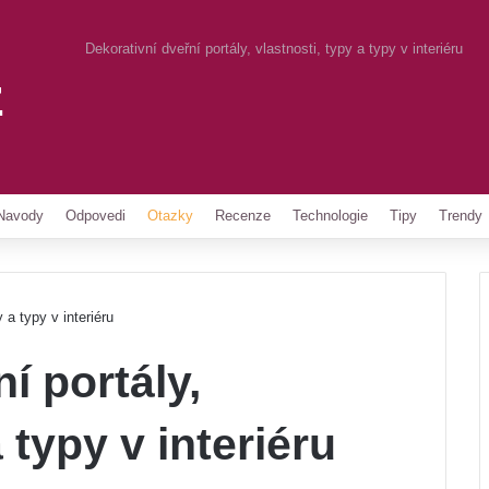
Dekorativní dveřní portály, vlastnosti, typy a typy v interiéru
z
Pinterest
Navody
Odpovedi
Otazky
Recenze
Technologie
Tipy
Trendy
 a typy v interiéru
í portály,
 typy v interiéru