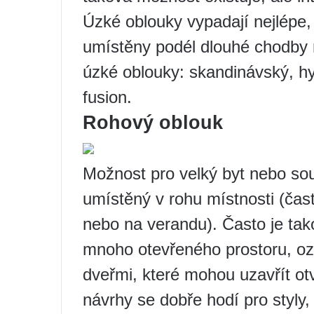
Úzké oblouky vypadají nejlépe, 
umístěny podél dlouhé chodby n
úzké oblouky: skandinávský, hy
fusion.
Rohový oblouk
Možnost pro velký byt nebo so
umístěný v rohu místnosti (ča
nebo na verandu). Často je tako
mnoho otevřeného prostoru, oz
dveřmi, které mohou uzavřít ot
návrhy se dobře hodí pro styly, 