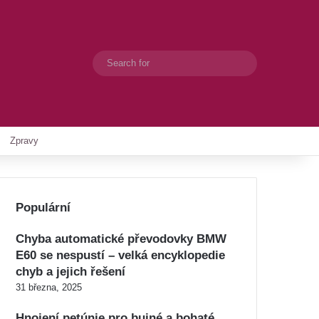
Search
Switch skin
for
Zpravy
Populární
Chyba automatické převodovky BMW
E60 se nespustí – velká encyklopedie
chyb a jejich řešení
31 března, 2025
Hnojení petúnie pro bujné a bohaté