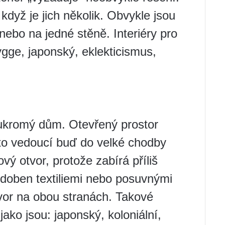
když je jich několik. Obvykle jsou
ebo na jedné stěně. Interiéry pro
gge, japonský, eklekticismus,
ukromý dům. Otevřený prostor
sto vedoucí buď do velké chodby
vý otvor, protože zabírá příliš
doben textiliemi nebo posuvnými
vor na obou stranách. Takové
jako jsou: japonský, koloniální,