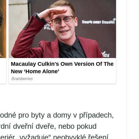
vhodné pro byty a domy v případech,
rdní dveřní dveře, nebo pokud
teriér „vyžaduje“ neobvyklé řešení.