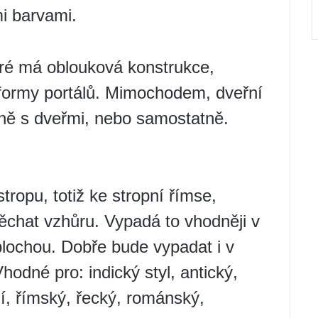
i barvami.
ré má oblouková konstrukce,
 formy portálů. Mimochodem, dveřní
čně s dveřmi, nebo samostatně.
tropu, totiž ke stropní římse,
spěchat vzhůru. Vypadá to vhodněji v
ochou. Dobře bude vypadat i v
hodné pro: indický styl, antický,
í, římský, řecký, románský,