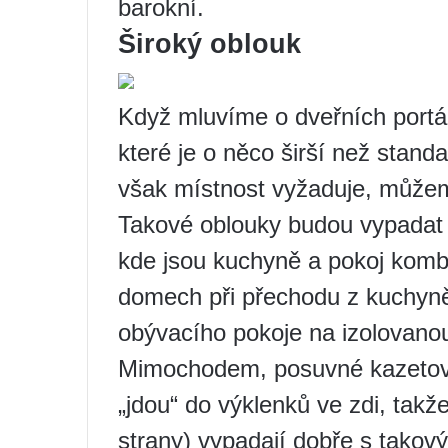
barokní.
Široký oblouk
Když mluvíme o dveřních portál
které je o něco širší než standa
však místnost vyžaduje, můžeme
Takové oblouky budou vypadat
kde jsou kuchyně a pokoj kom
domech při přechodu z kuchyn
obývacího pokoje na izolovano
Mimochodem, posuvné kazetové 
„jdou“ do výklenků ve zdi, takž
strany) vypadají dobře s takov