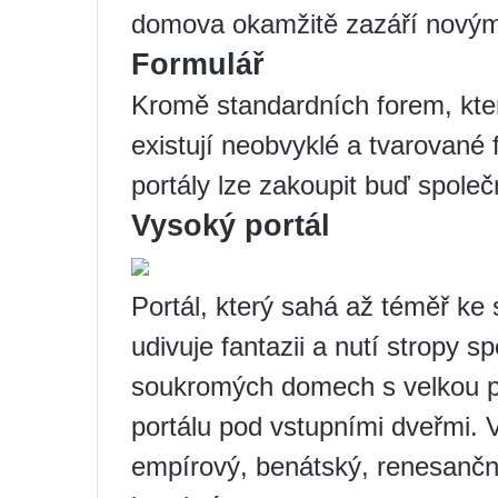
domova okamžitě zazáří novým
Formulář
Kromě standardních forem, kte
existují neobvyklé a tvarované
portály lze zakoupit buď spole
Vysoký portál
Portál, který sahá až téměř ke s
udivuje fantazii a nutí stropy 
soukromých domech s velkou pl
portálu pod vstupními dveřmi. V
empírový, benátský, renesančn