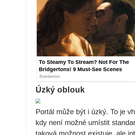
Úzký oblouk
Portál může být i úzký. To je 
kdy není možné umístit standa
taková možnost existuje, ale in