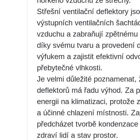
horkého vzduchu ze střechy.
Střešní ventilační deflektory js
výstupních ventilačních šachtác
vzduchu a zabraňují zpětnému p
díky svému tvaru a provedení d
výfukem a zajistit efektivní o
přebytečné vlhkosti.
Je velmi důležité poznamenat, ž
deflektorů má řadu výhod. Za p
energii na klimatizaci, protože 
a účinné chlazení místnosti. Za
předcházet tvorbě kondenzace a 
zdraví lidí a stav prostor.