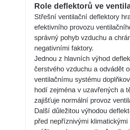
Role deflektorů ve venti
Střešní ventilační deflektory hra
efektivního provozu ventilačníh
správný pohyb vzduchu a chrán
negativními faktory.
Jednou z hlavních výhod deflekt
čerstvého vzduchu a odvádět o
ventilačnímu systému doplňkov
hodí zejména v uzavřených a t
zajišťuje normální provoz venti
Další důležitou výhodou deflek
před nepříznivými klimatickými