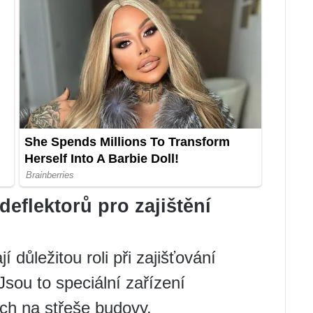
eflektorů pro zajištění
í důležitou roli při zajišťování
sou to speciální zařízení
ech na střeše budovy.