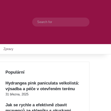
Search
Switch skin
for
Zpravy
Populární
Hydrangea pink paniculata velkolistá:
výsadba a péče v otevřeném terénu
31 března, 2025
Jak se rychle a efektivně zbavit
mravenců ze skleníku s okurkami