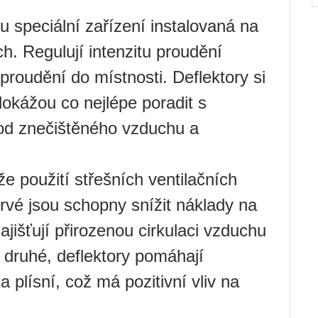
ou speciální zařízení instalovaná na
h. Regulují intenzitu proudění
roudění do místnosti. Deflektory si
okážou co nejlépe poradit s
dvod znečištěného vzduchu a
e použití střešních ventilačních
rvé jsou schopny snížit náklady na
zajišťují přirozenou cirkulaci vzduchu
 druhé, deflektory pomáhají
plísní, což má pozitivní vliv na