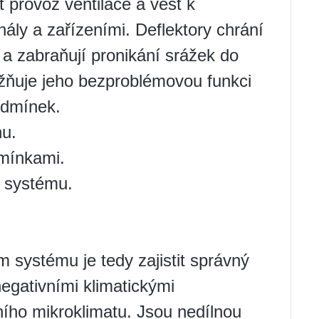
 provoz ventilace a vést k
ly a zařízeními. Deflektory chrání
a zabraňují pronikání srážek do
žňuje jeho bezproblémovou funkci
odmínek.
hu.
mínkami.
o systému.
m systému je tedy zajistit správný
egativními klimatickými
ího mikroklimatu. Jsou nedílnou