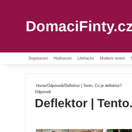
DomaciFinty.c
Doporuceni
Hodnoceni
Lifehacks
Moderni reseni
Home
/
Odpovedi
/
Deflektor | Tento. Co je deflektor?
Odpovedi
Deflektor | Tento