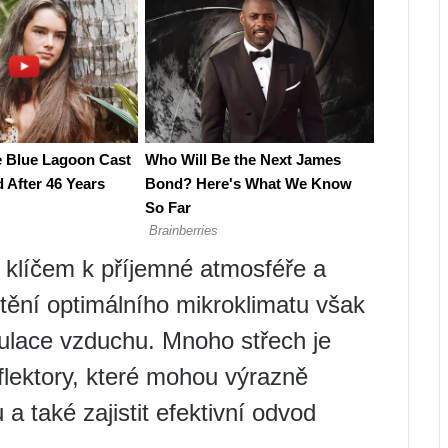
e klíčem k příjemné atmosféře a
jištění optimálního mikroklimatu však
rkulace vzduchu. Mnoho střech je
flektory, které mohou výrazně
 a také zajistit efektivní odvod