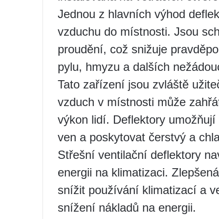
Jednou z hlavních výhod deflek
vzduchu do místnosti. Jsou sch
proudění, což snižuje pravděpo
pylu, hmyzu a dalších nežádouc
Tato zařízení jsou zvláště uži
vzduch v místnosti může zahřát
výkon lidí. Deflektory umožňuj
ven a poskytovat čerstvý a chl
Střešní ventilační deflektory n
energii na klimatizaci. Zlepše
snížit používání klimatizací a 
snížení nákladů na energii.