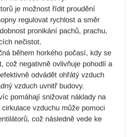
torů je možnost řídit proudění
opny regulovat rychlost a směr
dobnost pronikání pachů, prachu,
ích nečistot.
tečná během horkého počasí, kdy se
, což negativně ovlivňuje pohodlí a
í efektivně odvádět ohřátý vzduch
adný vzduch uvnitř budovy.
avíc pomáhají snižovat náklady na
ná cirkulace vzduchu může pomoci
ventilátorů, což následně vede ke