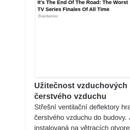
Užitečnost vzduchových d
čerstvého vzduchu
Střešní ventilační deflektory hraj
čerstvého vzduchu do budovy. J
instalovaná na větracích otvor