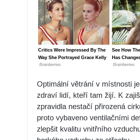
Optimální větrání v místnosti j
zdraví lidí, kteří tam žijí. K za
zpravidla nestačí přirozená ci
proto vybaveno ventilačními de
zlepšit kvalitu vnitřního vzduchu