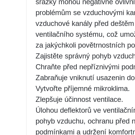
srážky mohou negativně ovlivnit
problémům se vzduchovými kaná
vzduchové kanály před deštěm 
ventilačního systému, což umo
za jakýchkoli povětrnostních p
Zajistěte správný pohyb vzduc
Chraňte před nepříznivými pod
Zabraňuje vniknutí usazenin d
Vytvořte příjemné mikroklima.
Zlepšuje účinnost ventilace.
Úlohou deflektorů ve ventilační
pohyb vzduchu, ochranu před n
podmínkami a udržení komfortn