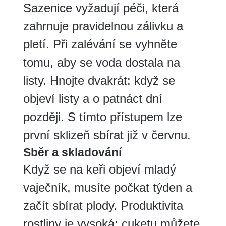
Sazenice vyžadují péči, která
zahrnuje pravidelnou zálivku a
pletí. Při zalévání se vyhněte
tomu, aby se voda dostala na
listy. Hnojte dvakrát: když se
objeví listy a o patnáct dní
později. S tímto přístupem lze
první sklizeň sbírat již v červnu.
Sběr a skladování
Když se na keři objeví mladý
vaječník, musíte počkat týden a
začít sbírat plody. Produktivita
rostliny je vysoká; cuketu můžete