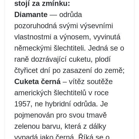
stojí za zmínku:
Diamante
— odrůda
pozoruhodná svými výsevními
vlastnostmi a výnosem, vyvinutá
německými šlechtiteli. Jedná se o
raně dozrávající cuketu, plodí
čtyřicet dní po zasazení do země;
Cuketa černá
– vítěz soutěže
amerických šlechtitelů v roce
1957, ne hybridní odrůda. Je
pojmenován pro svou tmavě
zelenou barvu, která z dálky
vypadá jako černá. Říká se o