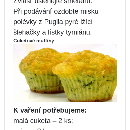
Zvlášť ušlehejte smetanu.
Při podávání ozdobte misku
polévky z Puglia pyré lžící
šlehačky a lístky tymiánu.
Cuketové muffiny
K vaření potřebujeme:
malá cuketa – 2 ks;