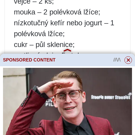
vejce – 2 ks;
mouka – 2 polévková lžíce;
nízkotučný kefír nebo jogurt – 1
polévková lžíce;
cukr – půl sklenice;
rostlinný olej – 5 st. l;
SPONSORED CONTENT
kakaový prášek – půl sklenice;
instantní káva – 1 lžička;
vlašské ořechy – 2 polévková
lžíce. l.;
prášek do pečiva – 2 lžička;
skořice – 1 lžička;
mletý hřebíček a nové koření –