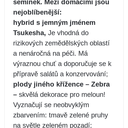
semínek. Mezi domácími jsou
nejoblíbenější:
hybrid s jemným jménem
Tsukesha,
Je vhodná do
rizikových zemědělských oblastí
a nenáročná na péči. Má
výraznou chuť a doporučuje se k
přípravě salátů a konzervování;
plody jiného křížence – Zebra
–
skvělá dekorace pro meloun!
Vyznačují se neobvyklým
zbarvením: tmavě zelené pruhy
na světle zeleném pozadí;