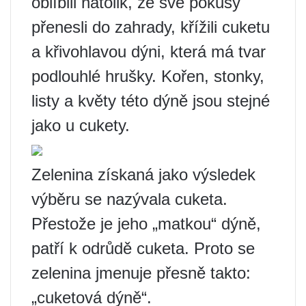
oblíbili natolik, že své pokusy
přenesli do zahrady, křížili cuketu
a křivohlavou dýni, která má tvar
podlouhlé hrušky. Kořen, stonky,
listy a květy této dýně jsou stejné
jako u cukety.
Zelenina získaná jako výsledek
výběru se nazývala cuketa.
Přestože je jeho „matkou“ dýně,
patří k odrůdě cuketa. Proto se
zelenina jmenuje přesně takto:
„cuketová dýně“.