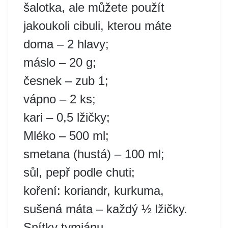
šalotka, ale můžete použít
jakoukoli cibuli, kterou máte
doma – 2 hlavy;
máslo – 20 g;
česnek – zub 1;
vápno – 2 ks;
kari – 0,5 lžičky;
Mléko – 500 ml;
smetana (hustá) – 100 ml;
sůl, pepř podle chuti;
koření: koriandr, kurkuma,
sušená máta – každý ½ lžičky.
Snítky tymiánu.