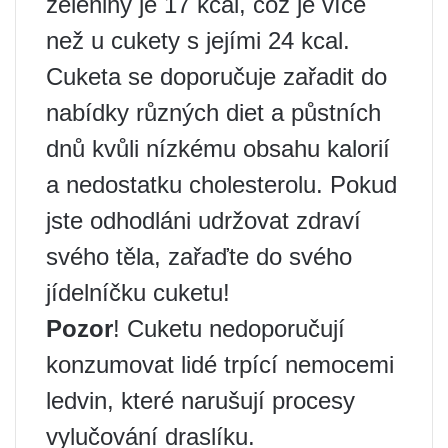
zeleniny je 17 kcal, což je více
než u cukety s jejími 24 kcal.
Cuketa se doporučuje zařadit do
nabídky různých diet a půstních
dnů kvůli nízkému obsahu kalorií
a nedostatku cholesterolu. Pokud
jste odhodláni udržovat zdraví
svého těla, zařaďte do svého
jídelníčku cuketu!
Pozor
! Cuketu nedoporučují
konzumovat lidé trpící nemocemi
ledvin, které narušují procesy
vylučování draslíku.