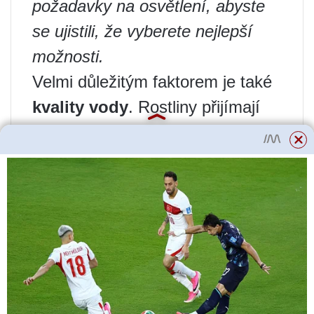
požadavky na osvětlení, abyste
se ujistili, že vyberete nejlepší
možnosti.
Velmi důležitým faktorem je také
kvality vody
. Rostliny přijímají
látky z vody svými kořeny, proto
je pro jejich růst a vývoj nesmírně
důležitá čistota a složení vody.
Pravidelná výměna vody a filtrace
pomůže udržet optimální
podmínky pro rostliny.