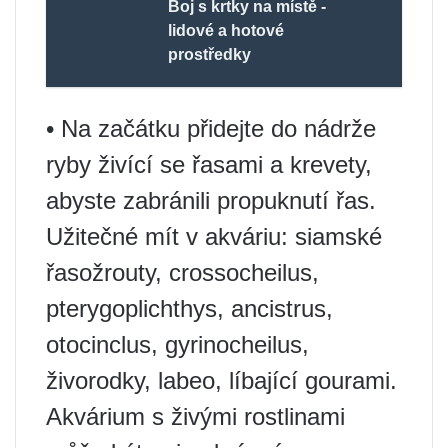
Boj s krtky na místě -
lidové a hotové
prostředky
• Na začátku přidejte do nádrže
ryby živící se řasami a krevety,
abyste zabránili propuknutí řas.
Užitečné mít v akváriu: siamské
řasožrouty, crossocheilus,
pterygoplichthys, ancistrus,
otocinclus, gyrinocheilus,
živorodky, labeo, líbající gourami.
Akvárium s živými rostlinami