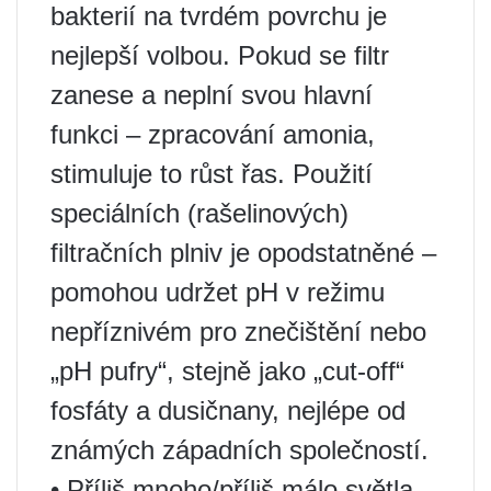
bakterií na tvrdém povrchu je
nejlepší volbou. Pokud se filtr
zanese a neplní svou hlavní
funkci – zpracování amonia,
stimuluje to růst řas. Použití
speciálních (rašelinových)
filtračních plniv je opodstatněné –
pomohou udržet pH v režimu
nepříznivém pro znečištění nebo
„pH pufry“, stejně jako „cut-off“
fosfáty a dusičnany, nejlépe od
známých západních společností.
• Příliš mnoho/příliš málo světla.