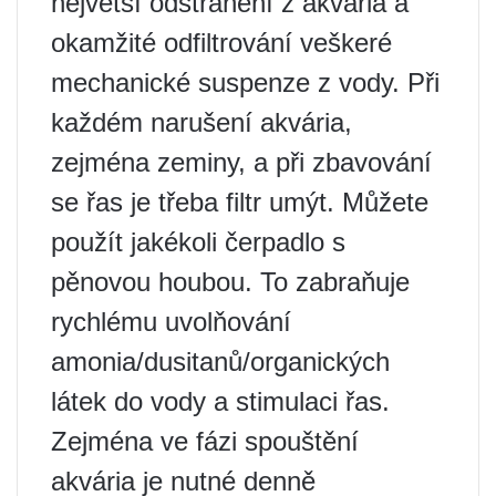
největší odstranění z akvária a
okamžité odfiltrování veškeré
mechanické suspenze z vody. Při
každém narušení akvária,
zejména zeminy, a při zbavování
se řas je třeba filtr umýt. Můžete
použít jakékoli čerpadlo s
pěnovou houbou. To zabraňuje
rychlému uvolňování
amonia/dusitanů/organických
látek do vody a stimulaci řas.
Zejména ve fázi spouštění
akvária je nutné denně