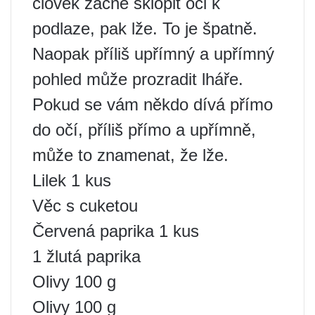
člověk začne sklopit oči k
podlaze, pak lže. To je špatně.
Naopak příliš upřímný a upřímný
pohled může prozradit lháře.
Pokud se vám někdo dívá přímo
do očí, příliš přímo a upřímně,
může to znamenat, že lže.
Lilek 1 kus
Věc s cuketou
Červená paprika 1 kus
1 žlutá paprika
Olivy 100 g
Olivy 100 g