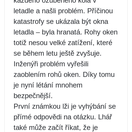
každého ozubeného kola v
letadle a našli problém. Příčinou
katastrofy se ukázala být okna
letadla – byla hranatá. Rohy oken
totiž nesou velké zatížení, které
se během letu ještě zvyšuje.
Inženýři problém vyřešili
zaoblením rohů oken. Díky tomu
je nyní létání mnohem
bezpečnější.
První známkou lži je vyhýbání se
přímé odpovědi na otázku. Lhář
také může začít říkat, že je