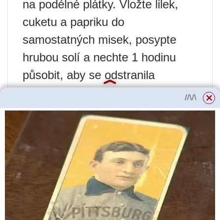
na podélné plátky. Vložte lilek,
cuketu a papriku do
samostatných misek, posypte
hrubou solí a nechte 1 hodinu
působit, aby se odstranila
přebytečná vlhkost. Po hodině
zeleninu opláchněte studenou
vodou. V samostatné pánvi
svařte ocet s 200 ml vody.
Přidejte lilky do pánve a vařte 3
minuty, poté je pomocí děrované
lžíce přendejte na ubrousek, aby
tekutina vytekla. Opakujte stejnou