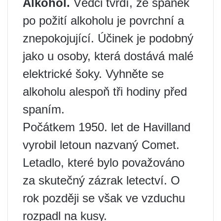
Alkohol.
Vědci tvrdí, že spánek
po požití alkoholu je povrchní a
znepokojující. Účinek je podobný
jako u osoby, která dostává malé
elektrické šoky. Vyhněte se
alkoholu alespoň tři hodiny před
spaním.
Počátkem 1950. let de Havilland
vyrobil letoun nazvaný Comet.
Letadlo, které bylo považováno
za skutečný zázrak letectví. O
rok později se však ve vzduchu
rozpadl na kusy.