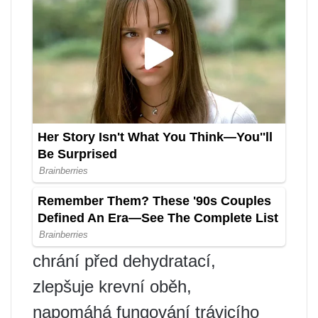
chrání před dehydratací,
zlepšuje krevní oběh,
napomáhá fungování trávicího