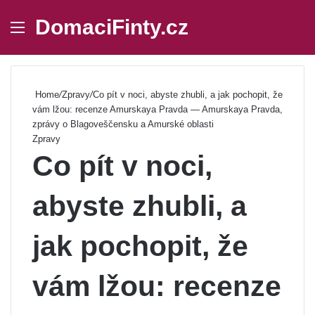
DomaciFinty.cz
Menu
Se
Home
/
Zpravy
/
Co pít v noci, abyste zhubli, a jak pochopit, že
vám lžou: recenze Amurskaya Pravda — Amurskaya Pravda,
zprávy o Blagoveščensku a Amurské oblasti
Zpravy
Co pít v noci,
abyste zhubli, a
jak pochopit, že
vám lžou: recenze