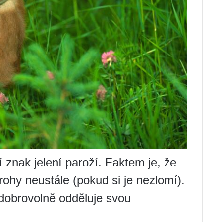
í znak jelení paroží. Faktem je, že
 rohy neustále (pokud si je nezlomí).
 dobrovolně odděluje svou