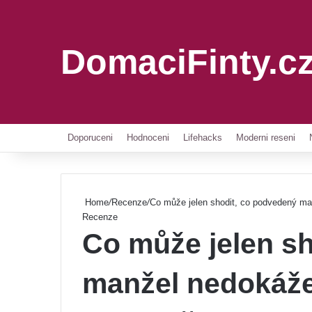
DomaciFinty.c
Doporuceni
Hodnoceni
Lifehacks
Moderni reseni
Home
/
Recenze
/
Co může jelen shodit, co podvedený man
Recenze
Co může jelen s
manžel nedokáž