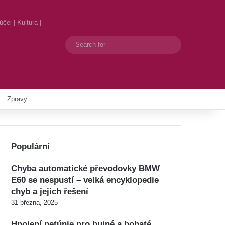
el | Kultura |
Search
Switch skin
for
Zpravy
Populární
Chyba automatické převodovky BMW
E60 se nespustí – velká encyklopedie
chyb a jejich řešení
31 března, 2025
Hnojení petúnie pro bujné a bohaté