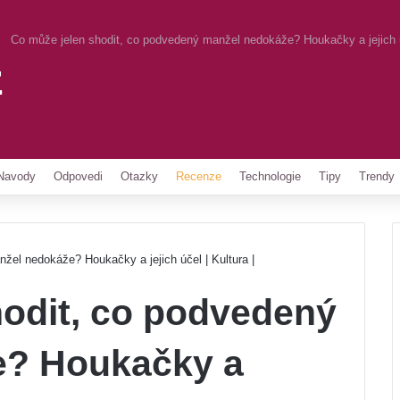
Co může jelen shodit, co podvedený manžel nedokáže? Houkačky a jejich úč
z
Pinterest
Navody
Odpovedi
Otazky
Recenze
Technologie
Tipy
Trendy
žel nedokáže? Houkačky a jejich účel | Kultura |
hodit, co podvedený
e? Houkačky a