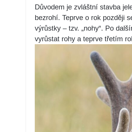
Důvodem je zvláštní stavba jele
bezrohí. Teprve o rok později se
výrůstky – tzv. „nohy“. Po dalš
vyrůstat rohy a teprve třetím ro