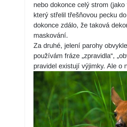
nebo dokonce celý strom (jako
který střelil třešňovou pecku do
dokonce zdálo, že taková dekor
maskování.
Za druhé, jelení parohy obvyk
používám fráze „zpravidla“, „ob
pravidel existují výjimky. Ale o 