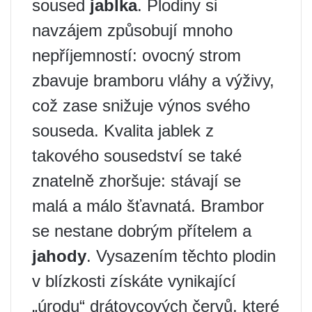
soused
jablka
. Plodiny si
navzájem způsobují mnoho
nepříjemností: ovocný strom
zbavuje bramboru vláhy a výživy,
což zase snižuje výnos svého
souseda. Kvalita jablek z
takového sousedství se také
znatelně zhoršuje: stávají se
malá a málo šťavnatá. Brambor
se nestane dobrým přítelem a
jahody
. Vysazením těchto plodin
v blízkosti získáte vynikající
„úrodu“ drátovcových červů, které