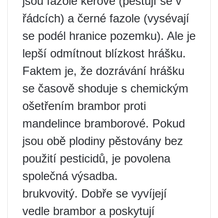
jsou fazole keřové (pěstují se v
řádcích) a černé fazole (vysévají
se podél hranice pozemku). Ale je
lepší odmítnout blízkost hrášku.
Faktem je, že dozrávání hrášku
se časově shoduje s chemickým
ošetřením brambor proti
mandelince bramborové. Pokud
jsou obě plodiny pěstovány bez
použití pesticidů, je povolena
společná výsadba.
brukvovitý. Dobře se vyvíjejí
vedle brambor a poskytují