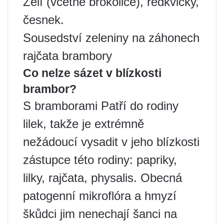
Zelí (včetně brokolice), ředkvičky,
česnek.
Sousedství zeleniny na záhonech
rajčata brambory
Co nelze sázet v blízkosti
brambor?
S bramborami Patří do rodiny
lilek, takže je extrémně
nežádoucí vysadit v jeho blízkosti
zástupce této rodiny: papriky,
lilky, rajčata, physalis. Obecná
patogenní mikroflóra a hmyzí
škůdci jim nenechají šanci na