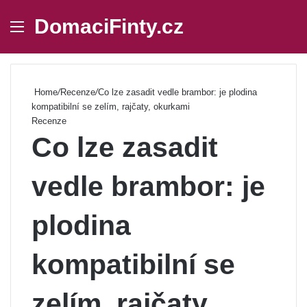
DomaciFinty.cz
Menu
Se
Home
/
Recenze
/
Co lze zasadit vedle brambor: je plodina
kompatibilní se zelím, rajčaty, okurkami
Recenze
Co lze zasadit
vedle brambor: je
plodina
kompatibilní se
zelím, rajčaty,