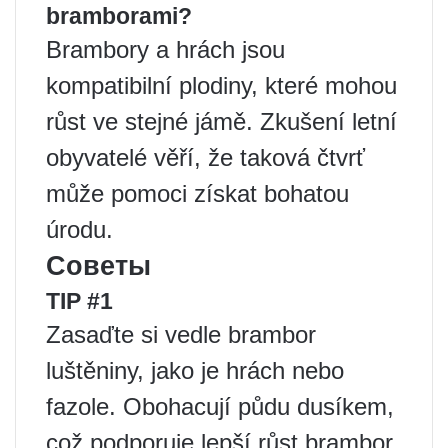
bramborami?
Brambory a hrách jsou
kompatibilní plodiny, které mohou
růst ve stejné jámě. Zkušení letní
obyvatelé věří, že taková čtvrť
může pomoci získat bohatou
úrodu.
Советы
TIP #1
Zasaďte si vedle brambor
luštěniny, jako je hrách nebo
fazole. Obohacují půdu dusíkem,
což podporuje lepší růst brambor