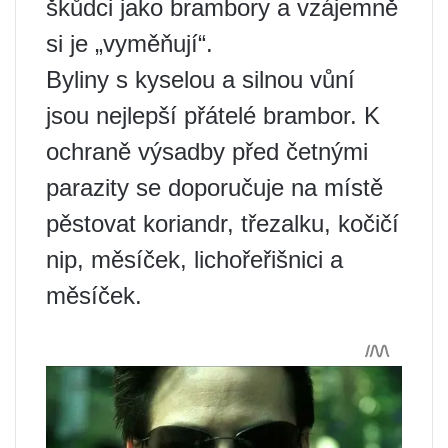
škůdci jako brambory a vzájemně
si je „vyměňují“.
Byliny s kyselou a silnou vůní
jsou nejlepší přátelé brambor. K
ochraně výsadby před četnými
parazity se doporučuje na místě
pěstovat koriandr, třezalku, kočičí
nip, měsíček, lichořeřišnici a
měsíček.