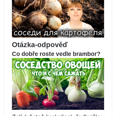
Otázka-odpověď
Co dobře roste vedle brambor?