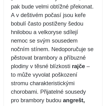
pak bude velmi obtížné překonat.
A v deštivém počasí jsou keře
bobulí často postiženy šedou
hnilobou a velkoryse sdílejí
nemoc se svým sousedem
nočním stínem. Nedoporučuje se
pěstovat brambory a příbuzné
plodiny v těsné blízkosti
rajče
–
to může vyvolat poškození
stromu charakteristickými
chorobami. Přijatelné sousedy
pro brambory budou
angrešt,