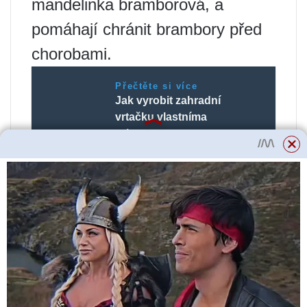
mandelinka bramborová, a
pomáhají chránit brambory před
chorobami.
Přečtěte si více
Jak vyrobit zahradní
vrtačku vlastníma
rukama
TIP #4
Zvažte výsadbu kopru nebo
petržele vedle vašich brambor.
Tyto bylinky nejen zlepšují chuť
brambor, ale také přitahují