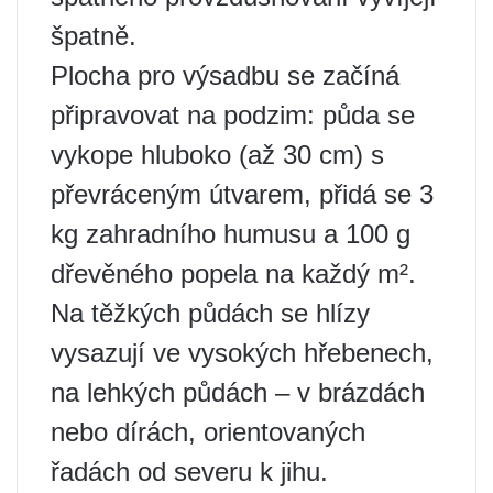
špatně.
Plocha pro výsadbu se začíná
připravovat na podzim: půda se
vykope hluboko (až 30 cm) s
převráceným útvarem, přidá se 3
kg zahradního humusu a 100 g
dřevěného popela na každý m².
Na těžkých půdách se hlízy
vysazují ve vysokých hřebenech,
na lehkých půdách – v brázdách
nebo dírách, orientovaných
řadách od severu k jihu.