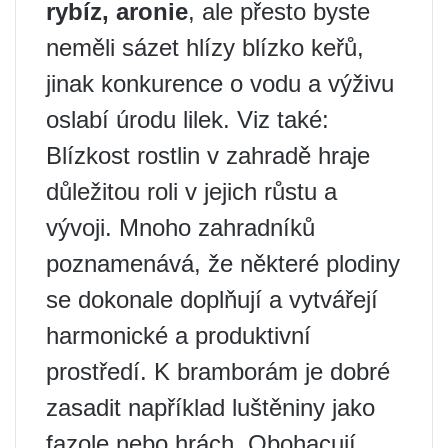
rybíz, aronie
, ale přesto byste
neměli sázet hlízy blízko keřů,
jinak konkurence o vodu a výživu
oslabí úrodu lilek. Viz také:
Blízkost rostlin v zahradě hraje
důležitou roli v jejich růstu a
vývoji. Mnoho zahradníků
poznamenává, že některé plodiny
se dokonale doplňují a vytvářejí
harmonické a produktivní
prostředí. K bramborám je dobré
zasadit například luštěniny jako
fazole nebo hrách. Obohacují