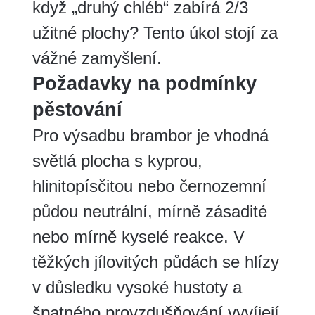
když „druhý chléb“ zabírá 2/3
užitné plochy? Tento úkol stojí za
vážné zamyšlení.
Požadavky na podmínky
pěstování
Pro výsadbu brambor je vhodná
světlá plocha s kyprou,
hlinitopísčitou nebo černozemní
půdou neutrální, mírně zásadité
nebo mírně kyselé reakce. V
těžkých jílovitých půdách se hlízy
v důsledku vysoké hustoty a
špatného provzdušňování vyvíjejí