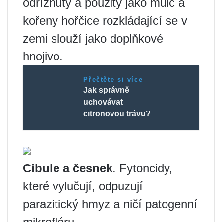
odříznuty a použity jako mulč a
kořeny hořčice rozkládající se v
zemi slouží jako doplňkové
hnojivo.
Přečtěte si více
Jak správně
uchovávat
citronovou trávu?
Cibule a česnek
. Fytoncidy,
které vylučují, odpuzují
parazitický hmyz a ničí patogenní
mikroflóru.