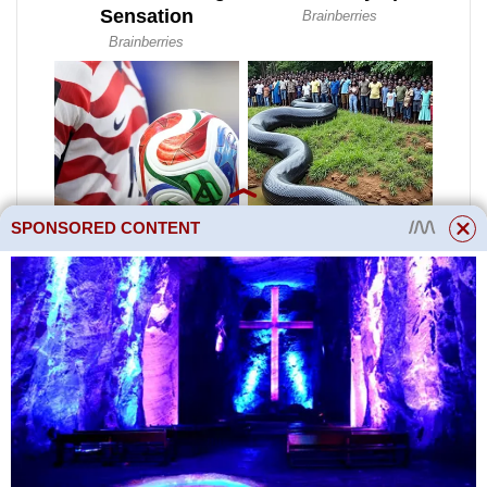
SPONSORED CONTENT
Metoda #1 – sklenice vody
Abyste mohli použít tuto metodu,
musíte naplnit sklenici obyčejnou