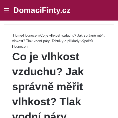
DomaciFinty.cz
Menu
Se
Home
/
Hodnoceni
/
Co je vlhkost vzduchu? Jak správně měřit
vlhkost? Tlak vodní páry. Tabulky a příklady výpočtů
Hodnoceni
Co je vlhkost
vzduchu? Jak
správně měřit
vlhkost? Tlak
vodní páry.