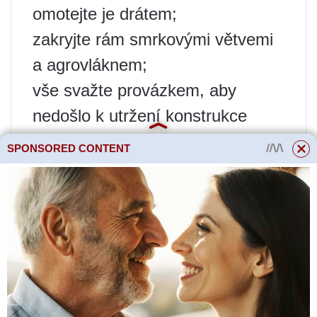
omotejte je drátem;
zakryjte rám smrkovými větvemi
a agrovláknem;
vše svažte provázkem, aby
nedošlo k utržení konstrukce
vlivem nárazového větru.
SPONSORED CONTENT
Přečtěte si více
WEB GARDEN -
Archiv fóra -
Agresivita
konvalinek