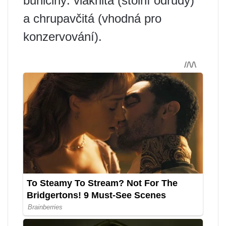
buničiny: vláknitá (stolní odrůdy)
a chrupavčitá (vhodná pro
konzervování).