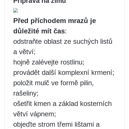
Příprava na zimu
Před příchodem mrazů je
důležité mít čas
:
odstraňte oblast ze suchých listů
a větví;
hojně zalévejte rostlinu;
provádět další komplexní krmení;
položit mulč ve formě pilin,
rašeliny;
ošetřit kmen a základ kosterních
větví vápnem;
objeďte strom třemi lištami a