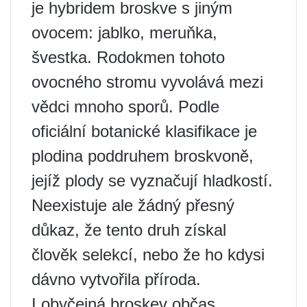
je hybridem broskve s jiným
ovocem: jablko, meruňka,
švestka. Rodokmen tohoto
ovocného stromu vyvolává mezi
vědci mnoho sporů. Podle
oficiální botanické klasifikace je
plodina poddruhem broskvoně,
jejíž plody se vyznačují hladkostí.
Neexistuje ale žádný přesný
důkaz, že tento druh získal
člověk selekcí, nebo že ho kdysi
dávno vytvořila příroda.
I obyčejná broskev občas