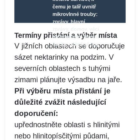
čemu je talíř uvnitř
mikrovlnné trouby:
zprávy, hlavní
zprávy, domov, věci,
Termíny přistání a výběr místa
technologie, životní
V jižních oblastech se doporučuje
hacky, užitečné tipy
sázet nektarinky na podzim. V
severních oblastech s tuhými
zimami plánujte výsadbu na jaře.
Při výběru místa přistání je
důležité zvážit následující
doporučení:
upřednostněte oblasti s hlinitými
nebo hlinitopísčitými půdami,