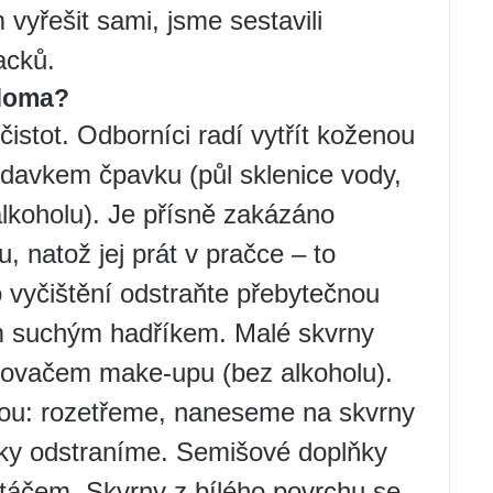
m vyřešit sami, jsme sestavili
acků.
 doma?
čistot. Odborníci radí vytřít koženou
davkem čpavku (půl sklenice vody,
alkoholu). Je přísně zakázáno
, natož jej prát v pračce – to
 vyčištění odstraňte přebytečnou
 suchým hadříkem. Malé skvrny
aňovačem make-upu (bez alkoholu).
dou: rozetřeme, naneseme na skvrny
ky odstraníme. Semišové doplňky
artáčem. Skvrny z bílého povrchu se