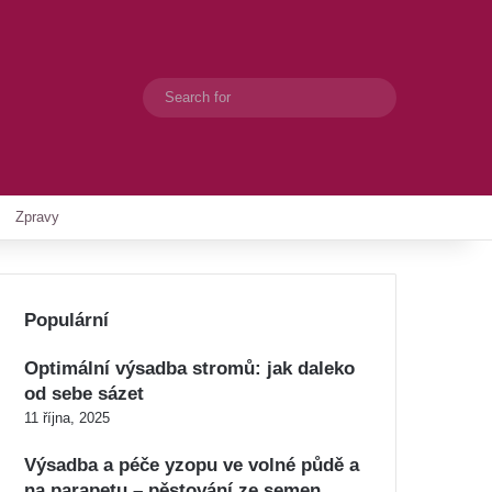
Search
Switch skin
for
Zpravy
Populární
Optimální výsadba stromů: jak daleko
od sebe sázet
11 října, 2025
Výsadba a péče yzopu ve volné půdě a
na parapetu – pěstování ze semen,