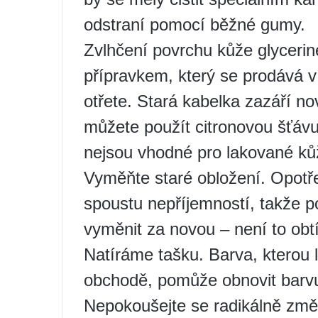
odstraní pomocí běžné gumy.
Zvlhčení povrchu kůže glyceri
přípravkem, který se prodává v
otřete. Stará kabelka zazáří n
můžete použít citronovou šťávu
nejsou vhodné pro lakované ků
Vyměňte staré obložení. Opot
spoustu nepříjemností, takže po
vyměnit za novou – není to obt
Natíráme tašku. Barva, kterou 
obchodě, pomůže obnovit barvu
Nepokoušejte se radikálně změ