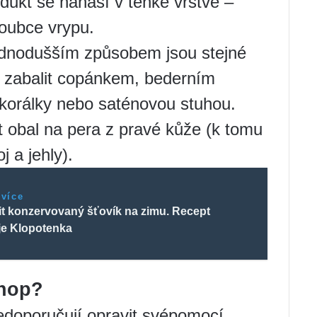
dukt se nanáší v tenké vrstvě –
loubce vrypu.
ednodušším způsobem jsou stejné
e zabalit copánkem, bederním
korálky nebo saténovou stuhou.
t obal na pera z pravé kůže (k tomu
j a jehly).
 více
it konzervovaný šťovík na zimu. Recept
je Klopotenka
shop?
nedoporučují opravit svépomocí,