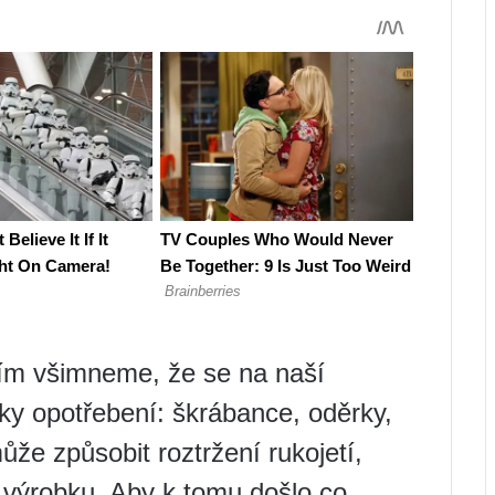
ním všimneme, že se na naší
ky opotřebení: škrábance, oděrky,
že způsobit roztržení rukojetí,
u výrobku. Aby k tomu došlo co