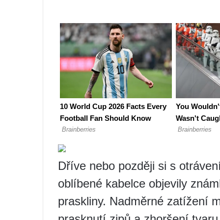
Dříve nebo později si s otráve
oblíbené kabelce objevily znám
praskliny. Nadměrné zatížení mů
prasknutí zipů a zhoršení tvar