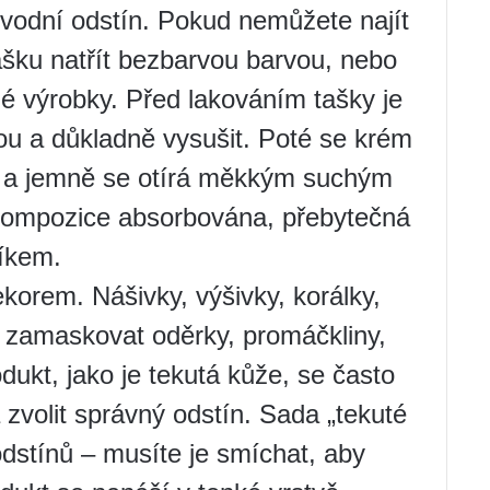
ůvodní odstín. Pokud nemůžete najít
šku natřít bezbarvou barvou, nebo
é výrobky. Před lakováním tašky je
dou a důkladně vysušit. Poté se krém
l a jemně se otírá měkkým suchým
kompozice absorbována, přebytečná
íkem.
korem. Nášivky, výšivky, korálky,
 zamaskovat oděrky, promáčkliny,
dukt, jako je tekutá kůže, se často
zvolit správný odstín. Sada „tekuté
dstínů – musíte je smíchat, aby