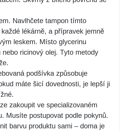
nem. Navlhčete tampon tímto
 každé lékárně, a přípravek jemně
ovým leskem. Místo glycerinu
 nebo ricinový olej. Tyto metody
že.
řebovaná podšívka způsobuje
kud máte šicí dovednosti, je lepší ji
ížné.
lze zakoupit ve specializovaném
. Musíte postupovat podle pokynů.
nit barvu produktu sami – doma je