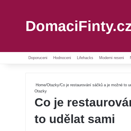
DomaciFinty.c
Doporuceni
Hodnoceni
Lifehacks
Moderni reseni
Home
/
Otazky
/
Co je restaurování sáčků a je možné to u
Otazky
Co je restaurová
to udělat sami