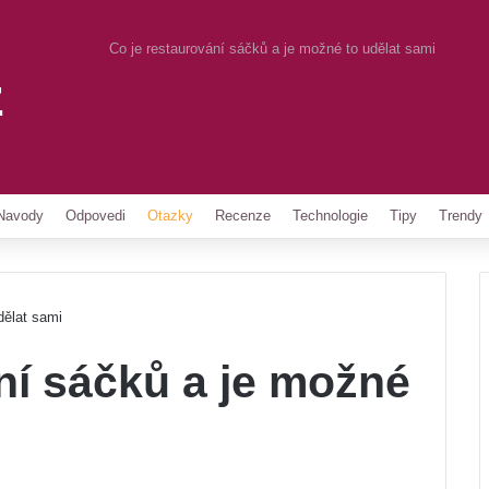
Co je restaurování sáčků a je možné to udělat sami
z
Pinterest
Navody
Odpovedi
Otazky
Recenze
Technologie
Tipy
Trendy
dělat sami
ní sáčků a je možné