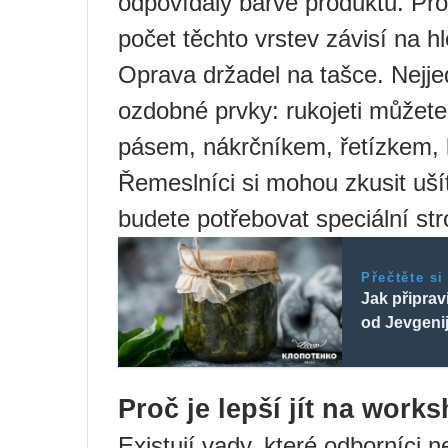
odpovídaly barvě produktu. Pro
počet těchto vrstev závisí na h
Oprava držadel na tašce. Nejj
ozdobné prvky: rukojeti můžet
pásem, nákrčníkem, řetízkem, 
Řemeslníci si mohou zkusit uší
budete potřebovat speciální stro
Přečtěte si
Jak připrav
od Jevgeni
Proč je lepší jít na work
Existují vady, které odborníci 