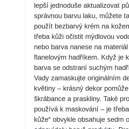
lepší jednoduše aktualizovat p
správnou barvu laku, můžete ta
použít bezbarvý krém na kožen
třeba kůži očistit mýdlovou vo
nebo barva nanese na materiá
flanelovým hadříkem. Když je 
barva se odstraní suchým hadř
Vady zamaskujte originálním de
květiny – krásný dekor pomůže
škrábance a praskliny. Také pro
používá k maskování – je třeba 
kůže“ obvykle obsahuje sedm o