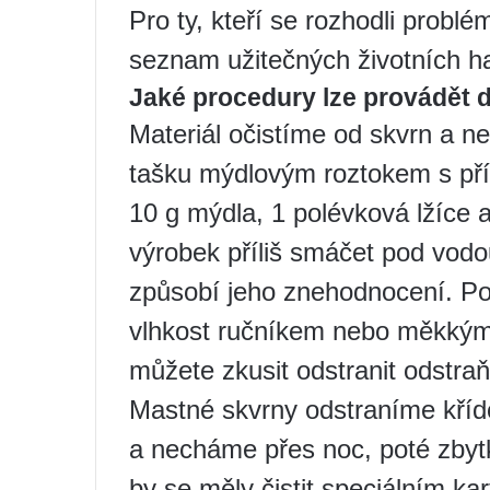
Pro ty, kteří se rozhodli problé
seznam užitečných životních h
Jaké procedury lze provádět
Materiál očistíme od skvrn a ne
tašku mýdlovým roztokem s pří
10 g mýdla, 1 polévková lžíce 
výrobek příliš smáčet pod vodou
způsobí jeho znehodnocení. Po
vlhkost ručníkem nebo měkkým
můžete zkusit odstranit odstr
Mastné skvrny odstraníme kří
a necháme přes noc, poté zbyt
by se měly čistit speciálním k