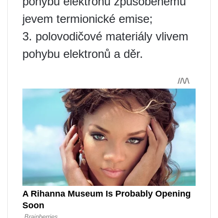
pohybu elektronů způsobenému
jevem termionické emise;
3. polovodičové materiály vlivem
pohybu elektronů a děr.