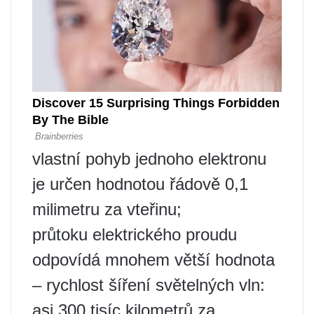
vlastní pohyb jednoho elektronu
je určen hodnotou řádově 0,1
milimetru za vteřinu;
průtoku elektrického proudu
odpovídá mnohem větší hodnota
– rychlost šíření světelných vln:
asi 300 tisíc kilometrů za