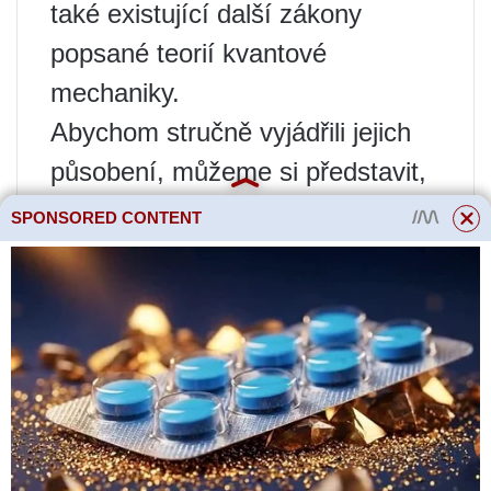
také existující další zákony
popsané teorií kvantové
mechaniky.
Abychom stručně vyjádřili jejich
působení, můžeme si představit,
že pohyb elektronů uvnitř kovů je
SPONSORED CONTENT
brzděn těžkými „houpajícími se“
velkými ionty, které poskytují
dodatečný odpor.