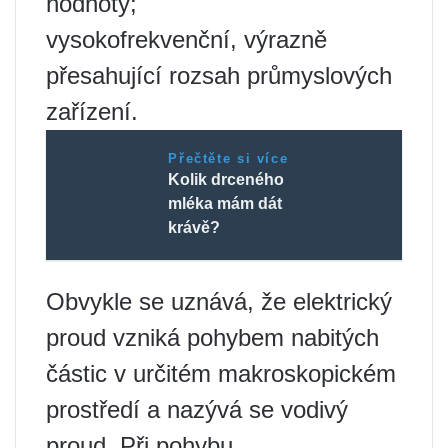
hodnoty;
vysokofrekvenční, výrazně
přesahující rozsah průmyslových
zařízení.
Přečtěte si více
Kolik drceného
mléka mám dát
krávě?
Obvykle se uznává, že elektrický
proud vzniká pohybem nabitých
částic v určitém makroskopickém
prostředí a nazývá se vodivý
proud. Při pohybu