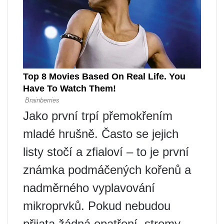
Jako první trpí přemokřením
mladé hrušně. Často se jejich
listy stočí a zfialoví – to je první
známka podmáčených kořenů a
nadměrného vyplavování
mikroprvků. Pokud nebudou
přijata žádná opatření, stromy