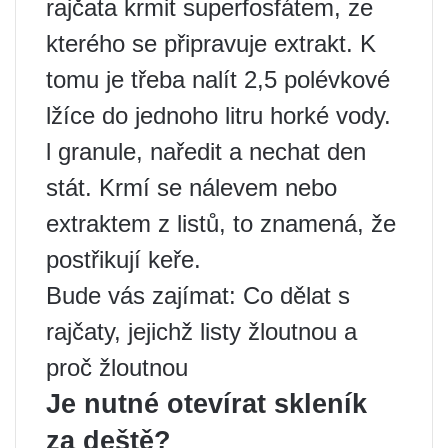
rajčata krmit superfosfátem, ze
kterého se připravuje extrakt. K
tomu je třeba nalít 2,5 polévkové
lžíce do jednoho litru horké vody.
l granule, naředit a nechat den
stát. Krmí se nálevem nebo
extraktem z listů, to znamená, že
postřikují keře.
Bude vás zajímat: Co dělat s
rajčaty, jejichž listy žloutnou a
proč žloutnou
Je nutné otevírat skleník
za deště?