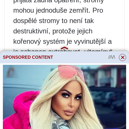
mohou jednoduše zemřít. Pro
dospělé stromy to není tak
destruktivní, protože jejich
kořenový systém je vyvinutější a
je schopen extrahovat „vitamíny“
SPONSORED CONTENT
z hloubky, ale stále to může mít
negativní vliv na sklizeň. Tuto
situaci je potřeba předvídat i při
přistání. Pokud se vaše lokalita
nachází v nížině a může být
zaplavena nebo je podzemní
voda příliš blízko, musí být