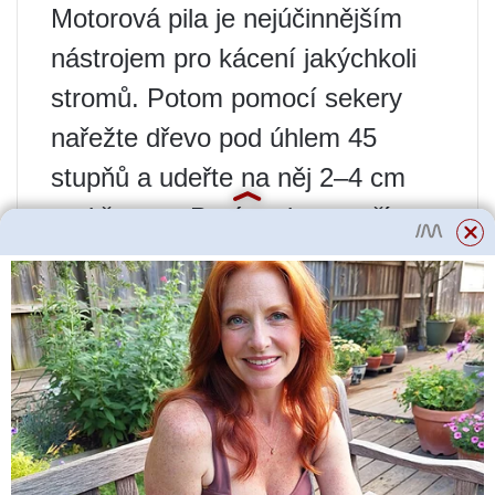
Motorová pila je nejúčinnějším
nástrojem pro kácení jakýchkoli
stromů. Potom pomocí sekery
nařežte dřevo pod úhlem 45
stupňů a udeřte na něj 2–4 cm
nad řezem. Poté se kmen uřízne
na druhé straně o 3-5 cm výše, v
závislosti na průměru – čím
silnější kmen, tím větší rozdíl.
Proč padají?
Pokud není k dispozici ani pila na
železo, ani obouruční pila, pak se
všechny operace provádějí