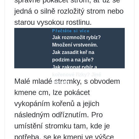
jedná o silně rozložitý strom nebo
starou vysokou rostlinu.
Přečtěte si více
Jak rozmnožit rybíz?
Množení vrstvením.
Jak zasadit keř na
podzim a na jaře?
Jak zakopat rybíz a
kořenové řízky? Jiné
Malé mladé stromky, s obvodem
metody
kmene cm, lze pokácet
vykopáním kořenů a jejich
následným odříznutím. Pro
umístění stromku tam, kde je
potřeba, se ke kmeni ve výšce