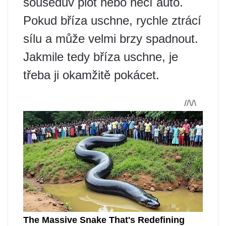
sousedův plot nebo něčí auto.
Pokud bříza uschne, rychle ztrácí
sílu a může velmi brzy spadnout.
Jakmile tedy bříza uschne, je
třeba ji okamžitě pokácet.