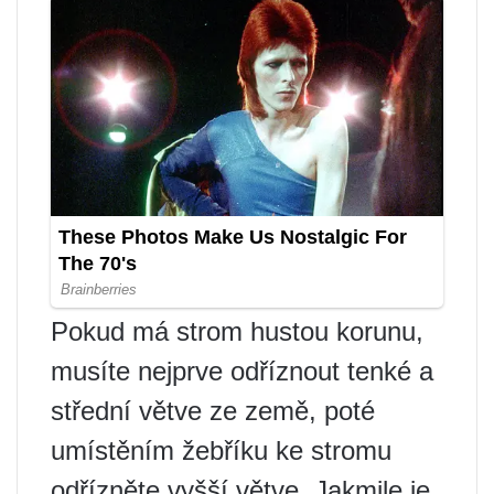
Pokud má strom hustou korunu,
musíte nejprve odříznout tenké a
střední větve ze země, poté
umístěním žebříku ke stromu
odřízněte vyšší větve. Jakmile je