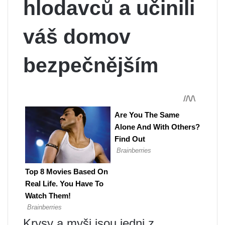
hlodavců a učinili
váš domov
bezpečnějším
Krysy a myši jsou jedni z