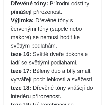
Dřevěné tóny:
Přírodní odstíny
přinášejí přirozenost.
Výjimka:
Dřevěné tóny s
červenými tóny (sapele nebo
makore) se nemusí hodit ke
světlým podlahám.
teze 16:
Světlé dveře dokonale
ladí se světlými podlahami.
teze 17:
Bělený dub a bílý smalt
vytvářejí pocit lehkosti a svěžesti.
teze 18:
Dřevěné tóny vnášejí do
interiéru přirozenost.
teze 19:
Při kombinaci se