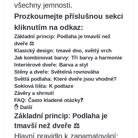
všechny jemnosti.
Prozkoumejte příslušnou sekci
kliknutím na odkaz:
Základní princip: Podlaha je tmavší než
dveře ⚖️
Klasický design: tmavé dno, světlý vrch ️
Jak kombinovat barvy: Tři barvy a harmonie
Interiérové ​​dveře: Barva a styl
Stěny a dveře: Světelná rovnováha
Světlá podlaha: Které dveře jsou vhodné?
Soklová lišta: K podlaze
Závěry a shrnutí
FAQ: Často kladené otázky❓
✋ Další
Základní princip: Podlaha je
tmavší než dveře ⚖️
Hlavní pravidlo k zapamatování: