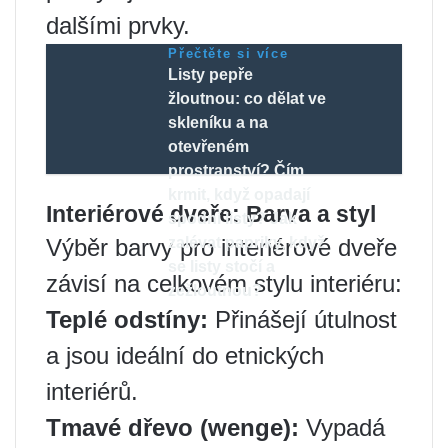
dalšími prvky.
Přečtěte si více
Listy pepře
žloutnou: co dělat ve
skleníku a na
otevřeném
prostranství? Čím
krmit, když opadají
Interiérové ​​dveře: Barva a styl
spodní listy? Jak
Výběr barvy pro interiérové ​​dveře
zalévat papriky, když
se listy stočí a
závisí na celkovém stylu interiéru:
zežloutnou?
Teplé odstíny:
Přinášejí útulnost
a jsou ideální do etnických
interiérů.
Tmavé dřevo (wenge):
Vypadá