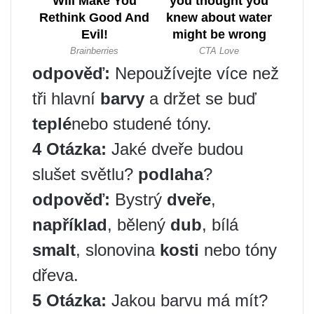
odpověď
:
Nepoužívejte více než
tři hlavní
barvy
a držet se buď
teplé
nebo studené tóny.
4 Otázka:
Jaké dveře budou
slušet světlu?
podlaha
?
odpověď
:
Bystrý
dveře
,
například
, bělený
dub
, bílá
smalt
, slonovina
kosti
nebo tóny
dřeva.
5 Otázka:
Jakou barvu má mít?