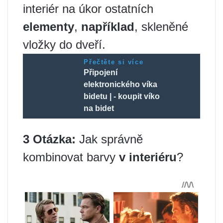
interiér na úkor ostatních
elementy
,
například
, skleněné
vložky do dveří.
Přečtěte si více
Připojení
elektronického víka
bidetu | - koupit víko
na bidet
3 Otázka:
Jak správně
kombinovat barvy
v interiéru
?