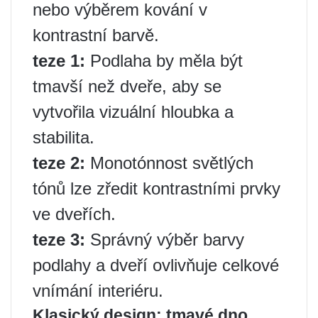
nebo výběrem kování v
kontrastní barvě.
teze 1:
Podlaha by měla být
tmavší než dveře, aby se
vytvořila vizuální hloubka a
stabilita.
teze 2:
Monotónnost světlých
tónů lze zředit kontrastními prvky
ve dveřích.
teze 3:
Správný výběr barvy
podlahy a dveří ovlivňuje celkové
vnímání interiéru.
Klasický design: tmavé dno,