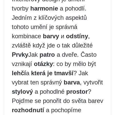
tvorby
harmonie
a pohodlí.
Jedním z klíčových aspektů
tohoto umění je správná
kombinace
barvy
и
odstíny
,
zvláště když jde o tak důležité
Prvky
Jak
patro
a dveře. Často
vznikají
otázky
: co by mělo být
lehčí
a
která je tmavší
? Jak
vybrat ten správný
barva
, vytvořit
stylový
a pohodlné
prostor
?
Pojďme se ponořit do světa barev
rozhodnutí
a pochopíme