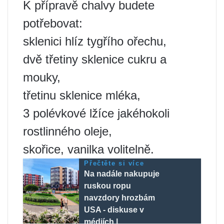
K přípravě chalvy budete
potřebovat:
sklenici hlíz tygřího ořechu,
dvě třetiny sklenice cukru a
mouky,
třetinu sklenice mléka,
3 polévkové lžíce jakéhokoli
rostlinného oleje,
skořice, vanilka volitelně.
Přečtěte si více
Na nadále nakupuje
ruskou ropu
navzdory hrozbám
USA - diskuse v
médiích |