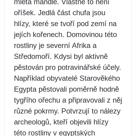
mletá mandle. Vlastně to není
oříšek. Jedlá část chufa jsou
hlízy, které se tvoří pod zemí na
jejích kořenech. Domovinou této
rostliny je severní Afrika a
Středomoří. Kdysi byl aktivně
pěstován pro potravinářské účely.
Například obyvatelé Starověkého
Egypta pěstovali poměrně hodně
tygřího ořechu a připravovali z něj
různé pokrmy. Potvrzují to nálezy
archeologů, kteří objevili hlízy
této rostliny v egyptských