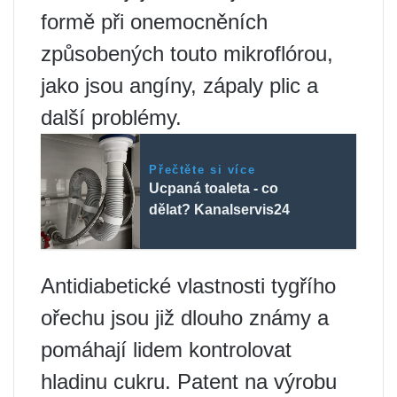
formě při onemocněních
způsobených touto mikroflórou,
jako jsou angíny, zápaly plic a
další problémy.
Přečtěte si více
Ucpaná toaleta - co
dělat? Kanalservis24
Antidiabetické vlastnosti tygřího
ořechu jsou již dlouho známy a
pomáhají lidem kontrolovat
hladinu cukru. Patent na výrobu