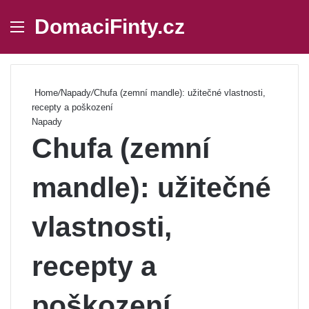
DomaciFinty.cz
Menu
Se
Home
/
Napady
/
Chufa (zemní mandle): užitečné vlastnosti,
recepty a poškození
Napady
Chufa (zemní
mandle): užitečné
vlastnosti,
recepty a
poškození