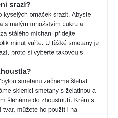
ní srazí?
o kyselých omáček srazit. Abyste
ata s malým množstvím cukru a
 za stálého míchání přidejte
lik minut vařte. U těžké smetany je
í, proto si vyberte takovou s
zhoustla?
Zbylou smetanu začneme šlehat
me sklenici smetany s želatinou a
mum šleháme do zhoustnutí. Krém s
tvar, můžete ho použít i na