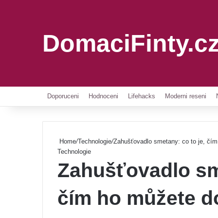
DomaciFinty.c
Doporuceni
Hodnoceni
Lifehacks
Moderni reseni
Home
/
Technologie
/
Zahušťovadlo smetany: co to je, čí
Technologie
Zahušťovadlo sme
čím ho můžete d