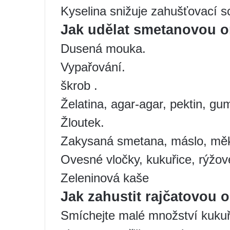
Kyselina snižuje zahušťovací 
Jak udělat smetanovou 
Dusená mouka.
Vypařování.
škrob .
Želatina, agar-agar, pektin, gu
Žloutek.
Zakysaná smetana, máslo, měk
Ovesné vločky, kukuřice, rýžov
Zeleninová kaše
Jak zahustit rajčatovou
Smíchejte malé množství kukuř