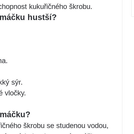
schopnost kukuřičného škrobu.
omáčku hustší?
ma.
ký sýr.
é vločky.
 omáčku?
ičného škrobu se studenou vodou,