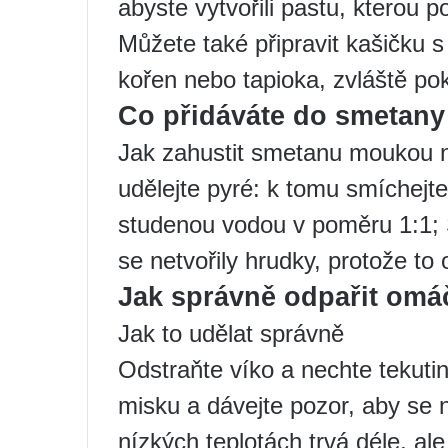
abyste vytvořili pastu, kterou 
Můžete také připravit kašičku 
kořen nebo tapioka, zvláště po
Co přidáváte do smetany
Jak zahustit smetanu moukou 
udělejte pyré: k tomu smíchejt
studenou vodou v poměru 1:1; 
se netvořily hrudky, protože to 
Jak správně odpařit om
Jak to udělat správně
Odstraňte víko a nechte tekutin
misku a dávejte pozor, aby se 
nízkých teplotách trvá déle, al