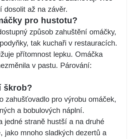
 dosolit až na závěr.
omáčky pro hustotu?
 dostupný způsob zahuštění omáčky,
podyňky, tak kuchaři v restauracích.
nižuje přítomnost lepku. Omáčka
 nezměnila v pastu. Párování:
í škrob?
ko zahušťovadlo pro výrobu omáček,
ných a bobulových náplní.
 jedné straně hustší a na druhé
é, jako mnoho sladkých dezertů a