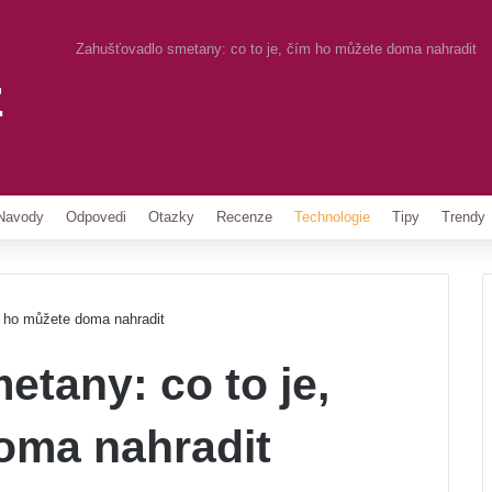
Zahušťovadlo smetany: co to je, čím ho můžete doma nahradit
z
Pinterest
Navody
Odpovedi
Otazky
Recenze
Technologie
Tipy
Trendy
m ho můžete doma nahradit
tany: co to je,
oma nahradit