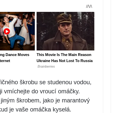
ičného škrobu se studenou vodou,
 ji vmíchejte do vroucí omáčky.
s jiným škrobem, jako je marantový
kud je vaše omáčka kyselá.