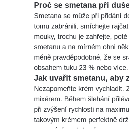
Proč se smetana při duše
Smetana se může při přidání d
tomu zabránili, smíchejte rajč
mouky, trochu je zahřejte, poté
smetanu a na mírném ohni něko
méně pravděpodobné, že se sraz
obsahem tuku 23 % nebo více.
Jak uvařit smetanu, aby 
Nezapomeňte krém vychladit. 
mixérem. Během šlehání přilévá
při zvýšení rychlosti na maxi
takovým krémem perfektně drží 