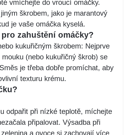
poté vmíchejte do vroucí omáčky.
s jiným škrobem, jako je marantový
kud je vaše omáčka kyselá.
 pro zahuštění omáčky?
nebo kukuřičným škrobem: Nejprve
e mouku (nebo kukuřičný škrob) se
Směs je třeba dobře promíchat, aby
ovlivní texturu krému.
áčku?
u odpařit při nízké teplotě, míchejte
nezačala připalovat. Výsadba při
e zelenina a ovoce si zachovají více