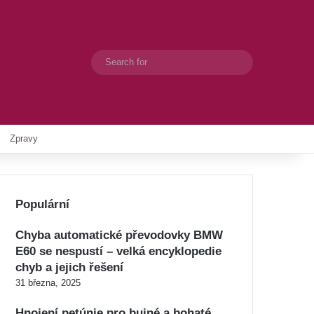
Search
Switch skin
for
Zpravy
Populární
Chyba automatické převodovky BMW
E60 se nespustí – velká encyklopedie
chyb a jejich řešení
31 března, 2025
Hnojení petúnie pro bujné a bohaté