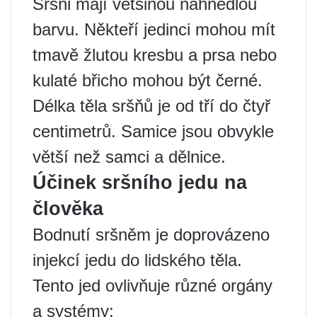
Sršni mají většinou nahnědlou
barvu. Někteří jedinci mohou mít
tmavě žlutou kresbu a prsa nebo
kulaté břicho mohou být černé.
Délka těla sršňů je od tří do čtyř
centimetrů. Samice jsou obvykle
větší než samci a dělnice.
Účinek sršního jedu na
člověka
Bodnutí sršněm je doprovázeno
injekcí jedu do lidského těla.
Tento jed ovlivňuje různé orgány
a systémy: