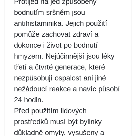
Protijed na jed způsobený
bodnutím sršněm jsou
antihistaminika. Jejich použití
pomůže zachovat zdraví a
dokonce i život po bodnutí
hmyzem. Nejúčinnější jsou léky
třetí a čtvrté generace, které
nezpůsobují ospalost ani jiné
nežádoucí reakce a navíc působí
24 hodin.
Před použitím lidových
prostředků musí být bylinky
důkladně omyty, vysušeny a