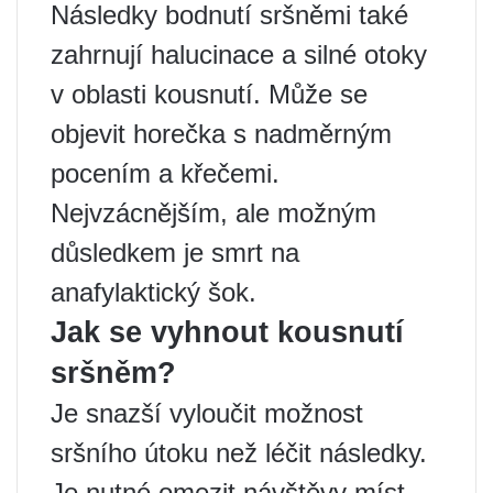
Následky bodnutí sršněmi také
zahrnují halucinace a silné otoky
v oblasti kousnutí. Může se
objevit horečka s nadměrným
pocením a křečemi.
Nejvzácnějším, ale možným
důsledkem je smrt na
anafylaktický šok.
Jak se vyhnout kousnutí
sršněm?
Je snazší vyloučit možnost
sršního útoku než léčit následky.
Je nutné omezit návštěvy míst,