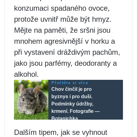
konzumaci spadaného ovoce,
protože uvnitř může být hmyz.
Mějte na paměti, že sršni jsou
mnohem agresivnější v horku a
při vystavení dráždivým pachům,
jako jsou parfémy, deodoranty a
alkohol.
Přečtěte si více
Chov činčil je pro
byznys i pro duši.
Podmínky údržby,
krmení. Fotografie —
Botanichka
Dalším tipem, jak se vyhnout