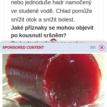
nebo jednoduše hadr namočený
ve studené vodě. Chlad pomůže
snížit otok a snížit bolest.
Jaké příznaky se mohou objevit
po kousnutí sršněm?
Po bodnutí sršněm se mohou
SPONSORED CONTENT
objevit následující příznaky:
bolest, zarudnutí a otok v místě
kousnutí, svědění, pálení,
případně výskyt puchýřů nebo
vyrážky. V některých případech
se mohou objevit závažnější
reakce, jako je alergická reakce