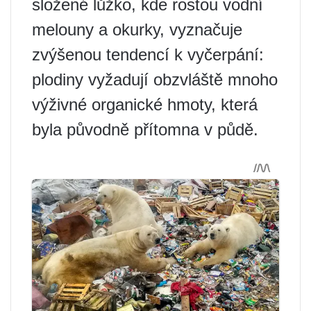
složené lůžko, kde rostou vodní
melouny a okurky, vyznačuje
zvýšenou tendencí k vyčerpání:
plodiny vyžadují obzvláště mnoho
výživné organické hmoty, která
byla původně přítomna v půdě.