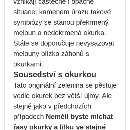
vznikají částečně i opačné
situace: kamenem úrazu takové
symbiózy se stanou překrmený
meloun a nedokrmená okurka.
Stále se doporučuje nevysazovat
melouny blízko záhonů s
okurkami.
Sousedství s okurkou
Tato originální zelenina se pěstuje
vedle okurek bez větší újmy. Ale
stejně jako v předchozích
případech
Neměli byste míchat
řasy okurky a lilku ve stejné