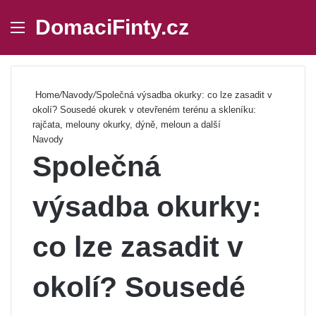
DomaciFinty.cz
Menu
Se
Home
/
Navody
/
Společná výsadba okurky: co lze zasadit v
okolí? Sousedé okurek v otevřeném terénu a skleníku:
rajčata, melouny okurky, dýně, meloun a další
Navody
Společná
výsadba okurky:
co lze zasadit v
okolí? Sousedé