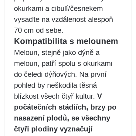
okurkami a cibulí/česnekem
vysaďte na vzdálenost alespoň
70 cm od sebe.
Kompatibilita s melounem
Meloun, stejně jako dýně a
meloun, patří spolu s okurkami
do čeledi dýňových. Na první
pohled by neškodila těsná
blízkost všech čtyř kultur.
V
počátečních stádiích, brzy po
nasazení plodů, se všechny
čtyři plodiny vyznačují