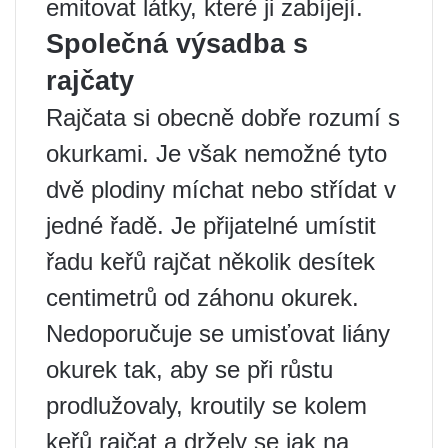
emitovat látky, které ji zabíjejí.
Společná výsadba s
rajčaty
Rajčata si obecně dobře rozumí s
okurkami. Je však nemožné tyto
dvě plodiny míchat nebo střídat v
jedné řadě. Je přijatelné umístit
řadu keřů rajčat několik desítek
centimetrů od záhonu okurek.
Nedoporučuje se umisťovat liány
okurek tak, aby se při růstu
prodlužovaly, kroutily se kolem
keřů rajčat a držely se jak na