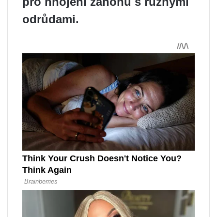
pro hnojení záhonů s různými
odrůdami.