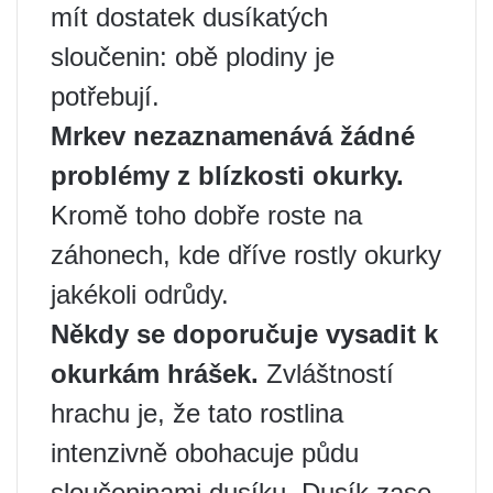
mít dostatek dusíkatých
sloučenin: obě plodiny je
potřebují.
Mrkev nezaznamenává žádné
problémy z blízkosti okurky.
Kromě toho dobře roste na
záhonech, kde dříve rostly okurky
jakékoli odrůdy.
Někdy se doporučuje vysadit k
okurkám hrášek.
Zvláštností
hrachu je, že tato rostlina
intenzivně obohacuje půdu
sloučeninami dusíku. Dusík zase