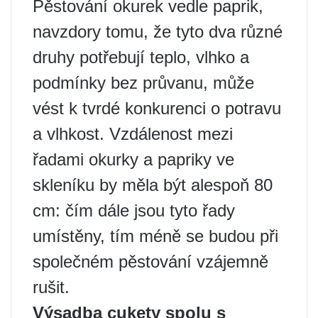
Pěstování okurek vedle paprik,
navzdory tomu, že tyto dva různé
druhy potřebují teplo, vlhko a
podmínky bez průvanu, může
vést k tvrdé konkurenci o potravu
a vlhkost. Vzdálenost mezi
řadami okurky a papriky ve
skleníku by měla být alespoň 80
cm: čím dále jsou tyto řady
umístěny, tím méně se budou při
společném pěstování vzájemně
rušit.
Výsadba cukety spolu s