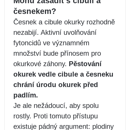
Mohu zasadit s cibulí a
česnekem?
Česnek a cibule okurky rozhodně
nezabijí. Aktivní uvolňování
fytoncidů ve významném
množství bude přínosem pro
okurkové záhony.
Pěstování
okurek vedle cibule a česneku
chrání úrodu okurek před
padlím.
Je ale nežádoucí, aby spolu
rostly. Proti tomuto přístupu
existuje pádný argument: plodiny