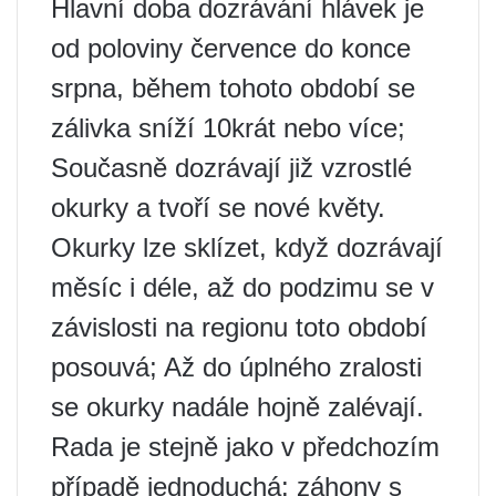
Hlavní doba dozrávání hlávek je
od poloviny července do konce
srpna, během tohoto období se
zálivka sníží 10krát nebo více;
Současně dozrávají již vzrostlé
okurky a tvoří se nové květy.
Okurky lze sklízet, když dozrávají
měsíc i déle, až do podzimu se v
závislosti na regionu toto období
posouvá; Až do úplného zralosti
se okurky nadále hojně zalévají.
Rada je stejně jako v předchozím
případě jednoduchá: záhony s