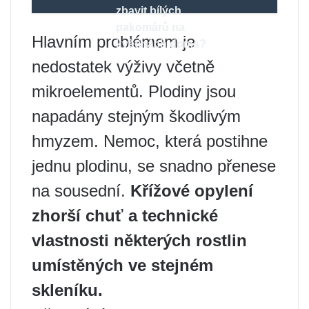
zbavit bílých
pakomárů na
Hlavním problémem je
květinách doma?
nedostatek výživy včetně
mikroelementů. Plodiny jsou
napadány stejným škodlivým
hmyzem. Nemoc, která postihne
jednu plodinu, se snadno přenese
na sousední.
Křížové opylení
zhorší chuť a technické
vlastnosti některých rostlin
umístěných ve stejném
skleníku.