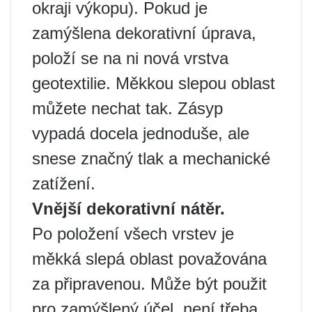
okraji výkopu). Pokud je
zamýšlena dekorativní úprava,
položí se na ni nová vrstva
geotextilie. Měkkou slepou oblast
můžete nechat tak. Zásyp
vypadá docela jednoduše, ale
snese značný tlak a mechanické
zatížení.
Vnější dekorativní nátěr.
Po položení všech vrstev je
měkká slepá oblast považována
za připravenou. Může být použit
pro zamýšlený účel, není třeba