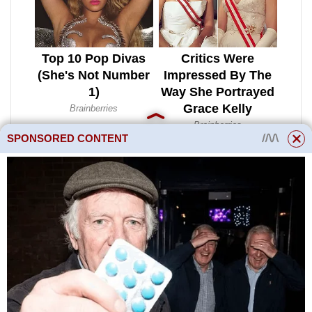
SPONSORED CONTENT
Dlažební desky mohou být
také dobrým doplňkem k
měkké slepé oblasti.
V tomto
případě se položí na vrstvu písku
rozptýlenou na geotextilii.
Dekorativní lem můžete doplnit
bordurami. Zajímavě vypadají