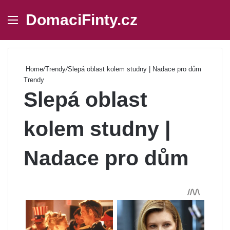
DomaciFinty.cz
Menu
Se
Home
/
Trendy
/
Slepá oblast kolem studny | Nadace pro dům
Trendy
Slepá oblast
kolem studny |
Nadace pro dům