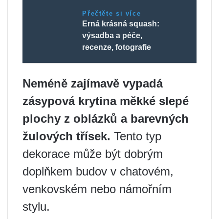
Přečtěte si více
Erná krásná squash:
výsadba a péče,
recenze, fotografie
Neméně zajímavě vypadá
zásypová krytina měkké slepé
plochy z oblázků a barevných
žulových třísek.
Tento typ
dekorace může být dobrým
doplňkem budov v chatovém,
venkovském nebo námořním
stylu.