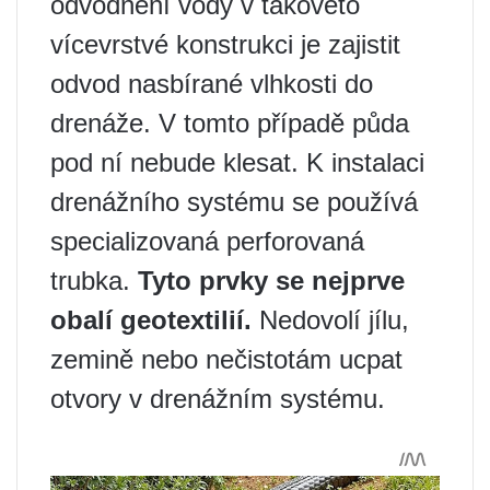
odvodnění vody v takovéto
vícevrstvé konstrukci je zajistit
odvod nasbírané vlhkosti do
drenáže. V tomto případě půda
pod ní nebude klesat. K instalaci
drenážního systému se používá
specializovaná perforovaná
trubka.
Tyto prvky se nejprve
obalí geotextilií.
Nedovolí jílu,
zemině nebo nečistotám ucpat
otvory v drenážním systému.