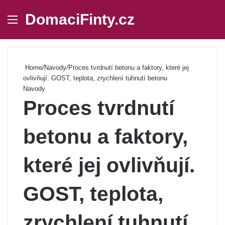
DomaciFinty.cz
Menu
Se
Home
/
Navody
/
Proces tvrdnutí betonu a faktory, které jej
ovlivňují. GOST, teplota, zrychlení tuhnutí betonu
Navody
Proces tvrdnutí
betonu a faktory,
které jej ovlivňují.
GOST, teplota,
zrychlení tuhnutí