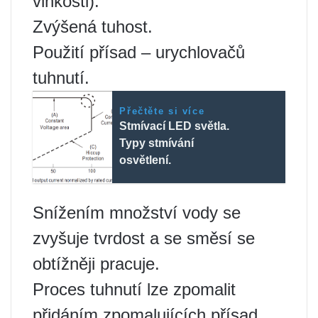
vlhkosti).
Zvýšená tuhost.
Použití přísad – urychlovačů
tuhnutí.
Přečtěte si více
Stmívací LED světla.
Typy stmívání
osvětlení.
Snížením množství vody se
zvyšuje tvrdost a se směsí se
obtížněji pracuje.
Proces tuhnutí lze zpomalit
přidáním zpomalujících přísad.