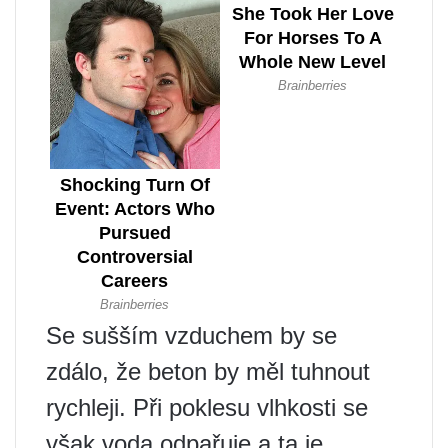
Se sušším vzduchem by se
zdálo, že beton by měl tuhnout
rychleji. Při poklesu vlhkosti se
však voda odpařuje a ta je