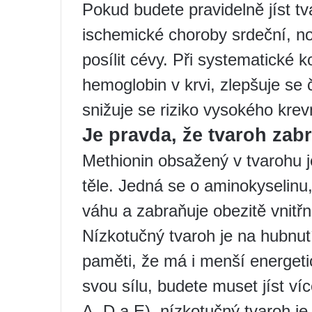
Pokud budete pravidelně jíst tv
ischemické choroby srdeční, no
posílit cévy. Při systematické 
hemoglobin v krvi, zlepšuje se
snižuje se riziko vysokého krev
Je pravda, že tvaroh zab
Methionin obsažený v tvarohu 
těle. Jedná se o aminokyselinu
váhu a zabraňuje obezitě vnitřn
Nízkotučný tvaroh je na hubnutí 
paměti, že má i menší energetic
svou sílu, budete muset jíst ví
A, D a E), nízkotučný tvaroh j