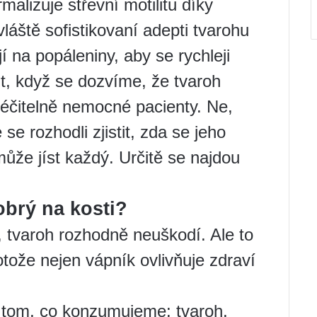
rmalizuje střevní motilitu díky
láště sofistikovaní adepti tvarohu
í na popáleniny, aby se rychleji
it, když se dozvíme, že tvaroh
léčitelně nemocné pacienty. Ne,
e rozhodli zjistit, zda se jeho
ůže jíst každý. Určitě se najdou
obrý na kosti?
 tvaroh rozhodně neuškodí. Ale to
tože nejen vápník ovlivňuje zdraví
 tom, co konzumujeme: tvaroh,