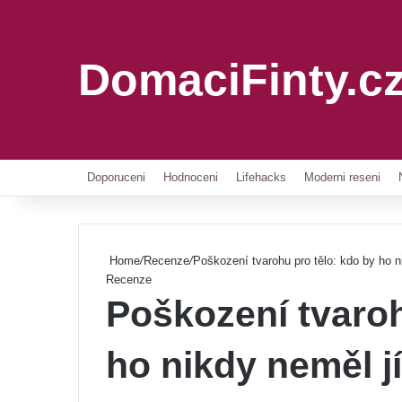
DomaciFinty.c
Doporuceni
Hodnoceni
Lifehacks
Moderni reseni
Home
/
Recenze
/
Poškození tvarohu pro tělo: kdo by ho n
Recenze
Poškození tvaroh
ho nikdy neměl jí