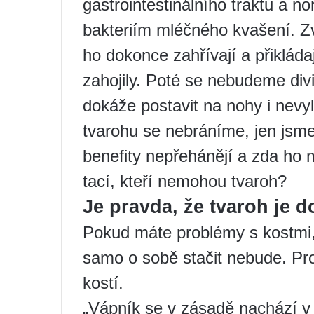
gastrointestinálního traktu a no
bakteriím mléčného kvašení. Zv
ho dokonce zahřívají a přikládaj
zahojily. Poté se nebudeme div
dokáže postavit na nohy i nevy
tvarohu se nebráníme, jen jsme s
benefity nepřehánějí a zda ho m
tací, kteří nemohou tvaroh?
Je pravda, že tvaroh je d
Pokud máte problémy s kostmi,
samo o sobě stačit nebude. Pro
kostí.
„Vápník se v zásadě nachází v