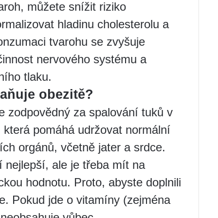
aroh, můžete snížit riziko
rmalizovat hladinu cholesterolu a
konzumaci tvarohu se zvyšuje
 činnost nervového systému a
ního tlaku.
raňuje obezitě?
je zodpovědný za spalování tuků v
, která pomáhá udržovat normální
ích orgánů, včetně jater a srdce.
nejlepší, ale je třeba mít na
kou hodnotu. Proto, abyste doplnili
ce. Pokud jde o vitamíny (zejména
e neobsahuje vůbec.