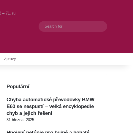
 – 71. ru
Search
Switch skin
for
Zpravy
Populární
Chyba automatické převodovky BMW
E60 se nespustí – velká encyklopedie
chyb a jejich řešení
31 března, 2025
Hnojení petúnie pro bujné a bohaté