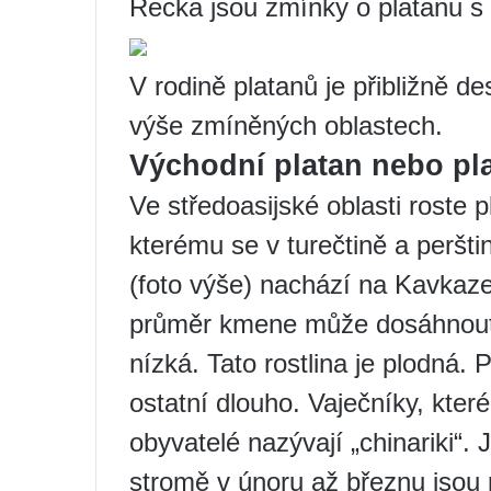
Řecka jsou zmínky o platanu s 
V rodině platanů je přibližně de
výše zmíněných oblastech.
Východní platan nebo pl
Ve středoasijské oblasti roste p
kterému se v turečtině a perštin
(foto výše) nachází na Kavkaz
průměr kmene může dosáhnout 
nízká. Tato rostlina je plodná. 
ostatní dlouho. Vaječníky, které
obyvatelé nazývají „chinariki“
stromě v únoru až březnu jsou