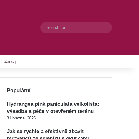
Search
Switch skin
for
Zpravy
Populární
Hydrangea pink paniculata velkolistá:
výsadba a péče v otevřeném terénu
31 března, 2025
Jak se rychle a efektivně zbavit
mravenců ze skleníku s okurkami