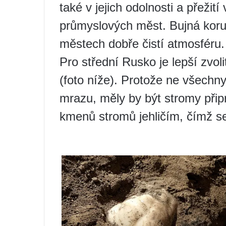
také v jejich odolnosti a přežit
průmyslových měst. Bujná koru
městech dobře čistí atmosféru.
Pro střední Rusko je lepší zvo
(foto níže). Protože ne všechny
mrazu, měly by být stromy při
kmenů stromů jehličím, čímž s