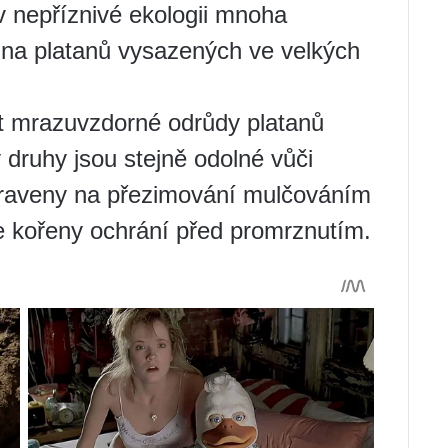
í v nepříznivé ekologii mnoha
na platanů vysazených ve velkých
lit mrazuvzdorné odrůdy platanů
 druhy jsou stejně odolné vůči
praveny na přezimování mulčováním
e kořeny ochrání před promrznutím.