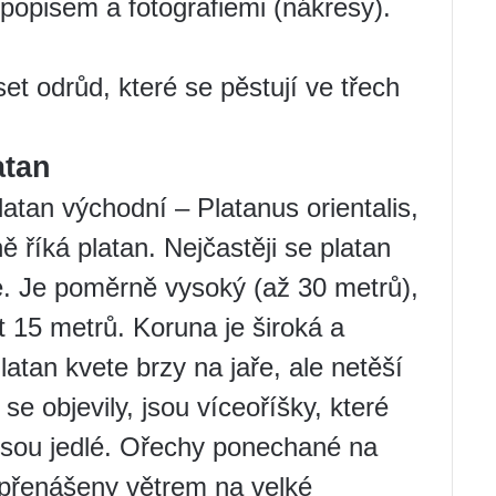
popisem a fotografiemi (nákresy).
set odrůd, které se pěstují ve třech
atan
latan východní – Platanus orientalis,
ě říká platan. Nejčastěji se platan
e. Je poměrně vysoký (až 30 metrů),
15 metrů. Koruna je široká a
Platan kvete brzy na jaře, ale netěší
 se objevily, jsou víceoříšky, které
. Jsou jedlé. Ořechy ponechané na
 přenášeny větrem na velké