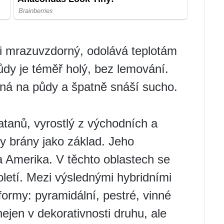
ti mrazuvzdorný, odolává teplotám
růdy je téměř holý, bez lemování.
očná na půdy a špatně snáší sucho.
atanů, vyrostlý z východních a
y brány jako základ. Jeho
 a Amerika. V těchto oblastech se
letí. Mezi výslednými hybridními
formy: pyramidální, pestré, vinné
nejen v dekorativnosti druhu, ale