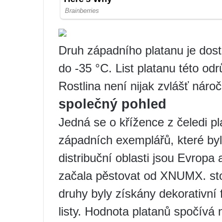
Druh západního platanu je dos
do -35 °C. List platanu této od
Rostlina není nijak zvlášť nár
společný pohled
Jedná se o křížence z čeledi pl
západních exemplářů, které byl
distribuční oblasti jsou Evropa
začala pěstovat od XNUMX. sto
druhy byly získány dekorativní 
listy. Hodnota platanů spočívá 