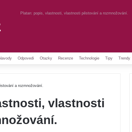
Platan: popis, vlastnosti, vlastnosti pěstování a rozmnožování.
z
Pinterest
Navody
Odpovedi
Otazky
Recenze
Technologie
Tipy
Trendy
 pěstování a rozmnožování.
astnosti, vlastnosti
množování.