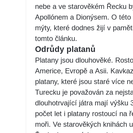
nebe a ve starověkém Řecku by
Apollónem a Dionýsem. O této r
mýty, které dodnes žijí v pamě
tomto článku.
Odrůdy platanů
Platany jsou dlouhověké. Rost
Americe, Evropě a Asii. Kavkaz
platany, které jsou staré více ne
Turecku je považován za nejstar
dlouhotrvající játra mají výšku
počet let i platany rostoucí n
moři. Ve starověkých knihách u