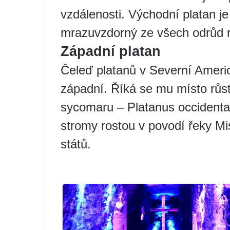
vzdálenosti. Východní platan j
mrazuvzdorný ze všech odrůd ro
Západní platan
Čeleď platanů v Severní Americ
západní. Říká se mu místo růs
sycomaru – Platanus occidenta
stromy rostou v povodí řeky Mi
států.