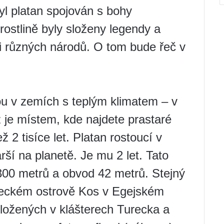
l platan spojován s bohy
ostlině byly složeny legendy a
ti různých národů. O tom bude řeč v
ou v zemích s teplým klimatem – v
 je místem, kde najdete prastaré
ž 2 tisíce let. Platan rostoucí v
ší na planetě. Je mu 2 let. Tato
 300 metrů a obvod 42 metrů. Stejný
a řeckém ostrově Kos v Egejském
ložených v klášterech Turecka a