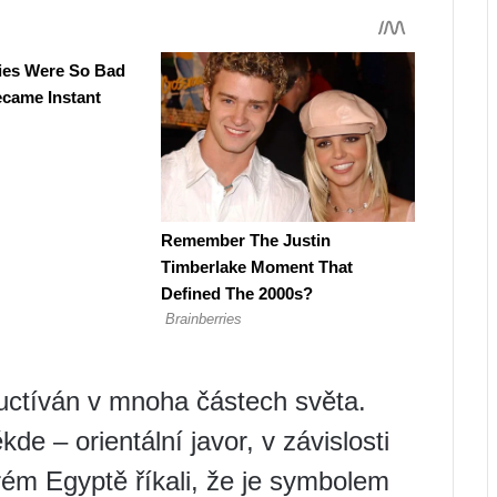
uctíván v mnoha částech světa.
de – orientální javor, v závislosti
rém Egyptě říkali, že je symbolem