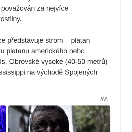
e považován za nejvíce
stliny.
e představuje strom – platan
tu platanu amerického nebo
ls. Obrovské vysoké (40-50 metrů)
ssissippi na východě Spojených