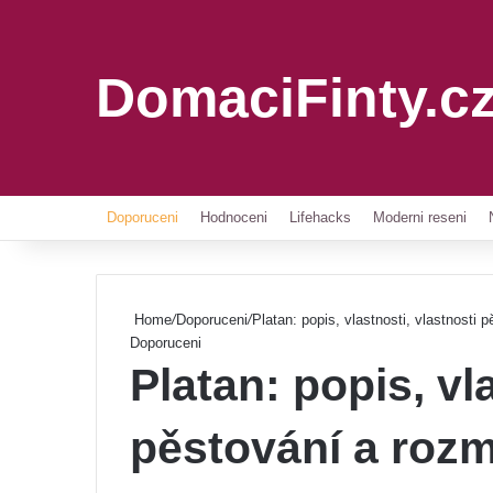
DomaciFinty.c
Doporuceni
Hodnoceni
Lifehacks
Moderni reseni
Home
/
Doporuceni
/
Platan: popis, vlastnosti, vlastnosti
Doporuceni
Platan: popis, vl
pěstování a roz