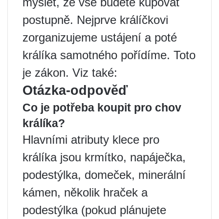
myslet, že vše budete kupovat
postupně. Nejprve králíčkovi
zorganizujeme ustájení a poté
králíka samotného pořídíme. Toto
je zákon. Viz také:
Otázka-odpověď
Co je potřeba koupit pro chov
králíka?
Hlavními atributy klece pro
králíka jsou krmítko, napáječka,
podestýlka, domeček, minerální
kámen, několik hraček a
podestýlka (pokud plánujete