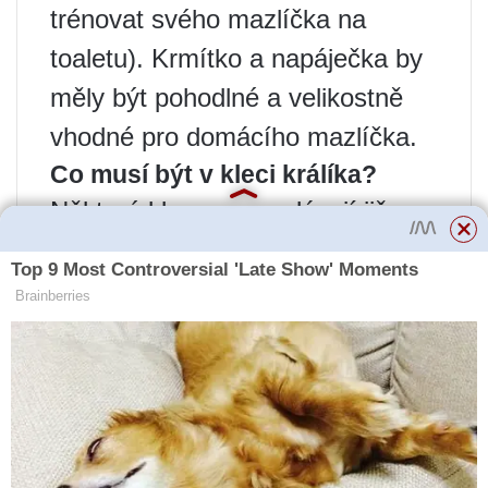
trénovat svého mazlíčka na
toaletu). Krmítko a napáječka by
měly být pohodlné a velikostně
vhodné pro domácího mazlíčka.
Co musí být v kleci králíka?
Některé klece se prodávají již
vybavené, což je velmi výhodné.
Co je potřeba k chovu králíčka (v
kleci): – seník (vnější nebo
vnitřní), krmítko s těžkým dnem,
aby ho králík nemohl převrhnout,
napáječka, domeček, podnos
(hrnec).