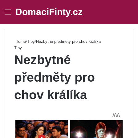
DomaciFinty.cz
Menu
Se
Home
/
Tipy
/
Nezbytné předměty pro chov králíka
Tipy
Nezbytné
předměty pro
chov králíka