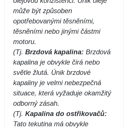
olejovou konzistenci. Únik oleje
může být způsoben
opotřebovanými těsněními,
těsněními nebo jinými částmi
motoru.
(Tj.
Brzdová kapalina:
Brzdová
kapalina je obvykle čirá nebo
světle žlutá. Únik brzdové
kapaliny je velmi nebezpečná
situace, která vyžaduje okamžitý
odborný zásah.
(Tj.
Kapalina do ostřikovačů:
Tato tekutina má obvykle