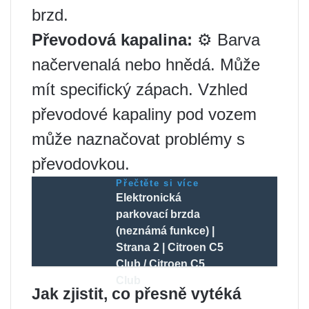
brzd.
Převodová kapalina:
⚙️ Barva
načervenalá nebo hnědá. Může
mít specifický zápach. Vzhled
převodové kapaliny pod vozem
může naznačovat problémy s
převodovkou.
Přečtěte si více
Elektronická
parkovací brzda
(neznámá funkce) |
Strana 2 | Citroen C5
Club / Citroen C5
Club
Jak zjistit, co přesně vytéká