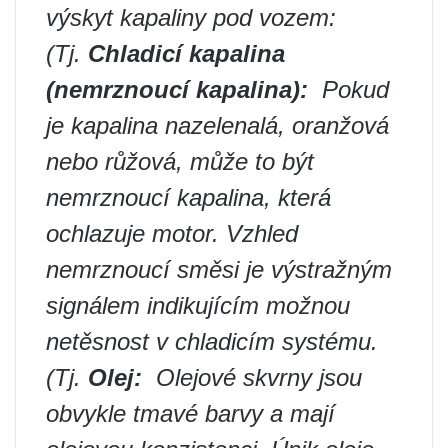
výskyt kapaliny pod vozem:
(Tj.
Chladicí kapalina
(nemrznoucí kapalina):
️ Pokud
je kapalina nazelenalá, oranžová
nebo růžová, může to být
nemrznoucí kapalina, která
ochlazuje motor. Vzhled
nemrznoucí směsi je výstražným
signálem indikujícím možnou
netěsnost v chladicím systému.
(Tj.
Olej:
️ Olejové skvrny jsou
obvykle tmavé barvy a mají