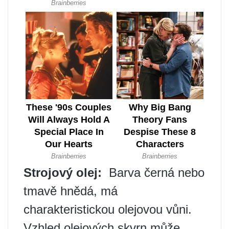
Strojový olej:
️ Barva černá nebo
tmavě hnědá, má
charakteristickou olejovou vůni.
Vzhled olejových skvrn může