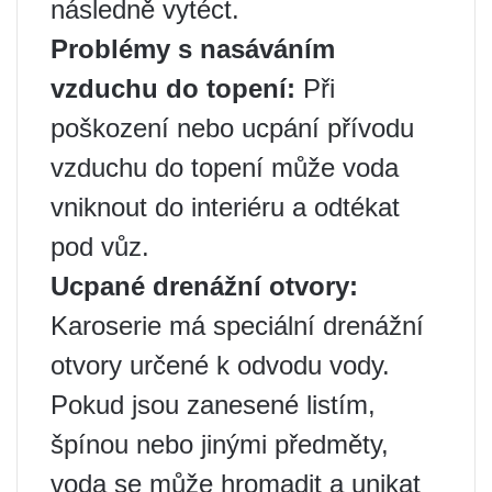
následně vytéct.
Problémy s nasáváním
vzduchu do topení:
Při
poškození nebo ucpání přívodu
vzduchu do topení může voda
vniknout do interiéru a odtékat
pod vůz.
Ucpané drenážní otvory:
Karoserie má speciální drenážní
otvory určené k odvodu vody. ️
Pokud jsou zanesené listím,
špínou nebo jinými předměty,
voda se může hromadit a unikat