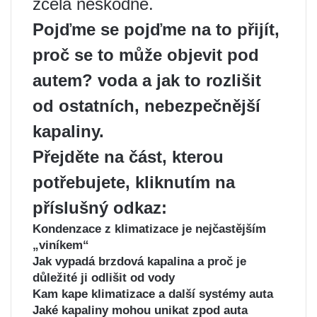
zcela neškodné.
Pojďme se
pojďme na to přijít
,
proč se to může objevit pod
autem?
voda
a jak to rozlišit
od ostatních
, nebezpečnější
kapaliny.
Přejděte na část, kterou
potřebujete, kliknutím na
příslušný odkaz:
Kondenzace z klimatizace je nejčastějším
„viníkem“
Jak vypadá brzdová kapalina a proč je
důležité ji odlišit od vody
Kam kape klimatizace a další systémy auta
Jaké kapaliny mohou unikat zpod auta