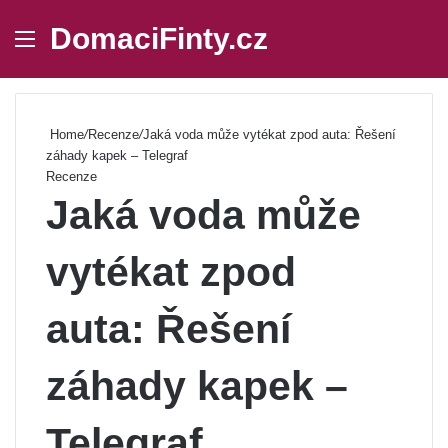
DomaciFinty.cz
Menu
Se
Home
/
Recenze
/
Jaká voda může vytékat zpod auta: Řešení
záhady kapek – Telegraf
Recenze
Jaká voda může
vytékat zpod
auta: Řešení
záhady kapek –
Telegraf