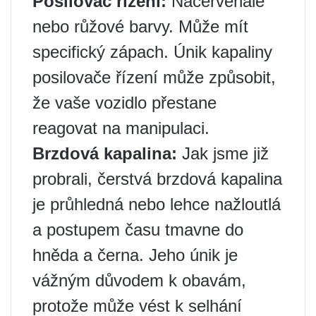
Posilovač řízení:
Načervenalé
nebo růžové barvy. Může mít
specifický zápach. Únik kapaliny
posilovače řízení může způsobit,
že vaše vozidlo přestane
reagovat na manipulaci.
Brzdová kapalina:
Jak jsme již
probrali, čerstvá brzdová kapalina
je průhledná nebo lehce nažloutlá
a postupem času tmavne do
hněda a černa. Jeho únik je
vážným důvodem k obavám,
protože může vést k selhání