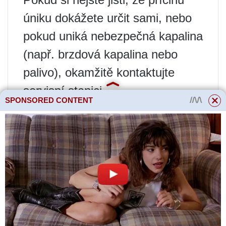
úniku dokážete určit sami, nebo
pokud uniká nebezpečná kapalina
(např. brzdová kapalina nebo
palivo), okamžitě kontaktujte
servisní stanici.
SPONSORED CONTENT
4. Nepřehlížejte úniky.
Jakýkoli
únik kapaliny z vašeho vozidla
může znamenat vážný problém.
Čím dříve se obrátíte na
odborníka, tím nižší budou
náklady na opravy.