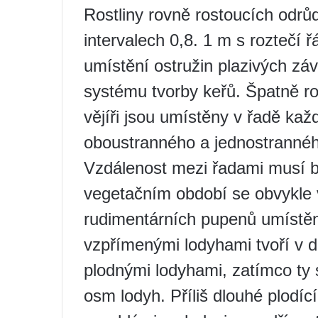
Rostliny rovně rostoucích odrů
intervalech 0,8. 1 m s roztečí 
umístění ostružin plazivých zá
systému tvorby keřů. Špatně ro
vějíři jsou umístěny v řadě ka
oboustranného a jednostrannéh
Vzdálenost mezi řadami musí b
vegetačním období se obvykle v
rudimentárních pupenů umístěn
vzpřímenými lodyhami tvoří v da
plodnými lodyhami, zatímco ty s
osm lodyh. Příliš dlouhé plodící