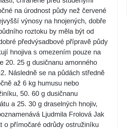
lasti, chráněné před studenými
ročné na úrodnost půdy než červené
nejvyšší výnosy na hnojených, dobře
ůdního roztoku by měla být od
 dobré předvýsadbové přípravě půdy
ikují hnojiva s omezením pouze na
ce 20. 25 g dusičnanu amonného
2. Následně se na půdách středně
ročně až 6 kg humusu nebo
iníku, 50. 60 g dusičnanu
átu a 25. 30 g draselných hnojiv,
 poznamenává Ljudmila Frolová Jak
t o přímočaré odrůdy ostružiníku