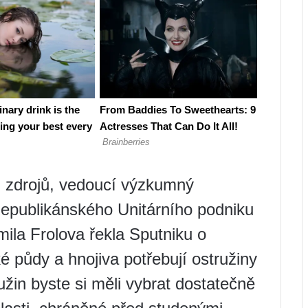
h zdrojů, vedoucí výzkumný
Republikánského Unitárního podniku
mila Frolova řekla Sputniku o
é půdy a hnojiva potřebují ostružiny
ružin byste si měli vybrat dostatečně