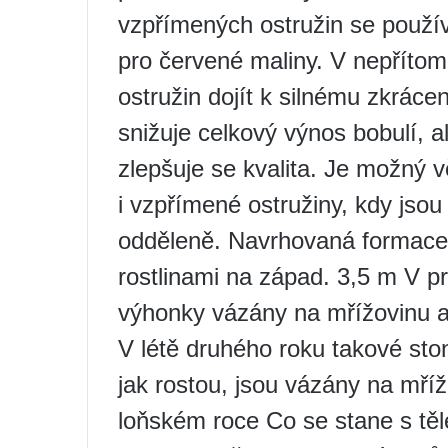
vzpřímených ostružin se používa
pro červené maliny. V nepříto
ostružin dojít k silnému zkráce
snižuje celkový výnos bobulí, a
zlepšuje se kvalita. Je možný v
i vzpřímené ostružiny, kdy jsou
odděleně. Navrhovaná formace 
rostlinami na západ. 3,5 m V 
výhonky vázány na mřížovinu a
V létě druhého roku takové st
jak rostou, jsou vázány na mř
loňském roce Co se stane s těl