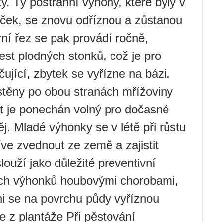
ty. Ty postranní výhony, které byly v
 oček, se znovu odříznou a zůstanou
rní řez se pak provádí ročně,
est plodných stonků, což je pro
ující, zbytek se vyřízne na bázi.
těny po obou stranách mřížoviny
át je ponechán volný pro dočasné
. Mladé výhonky se v létě při růstu
íve zvednout ze země a zajistit
louží jako důležité preventivní
ých výhonků houbovými chorobami,
ni se na povrchu půdy vyříznou
e z plantáže Při pěstování