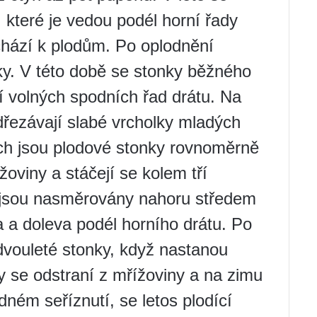
 které je vedou podél horní řady
chází k plodům. Po oplodnění
ky. V této době se stonky běžného
tří volných spodních řad drátu. Na
řezávají slabé vrcholky mladých
ch jsou plodové stonky rovnoměrně
oviny a stáčejí se kolem tří
 jsou nasměrovány nahoru středem
 a doleva podél horního drátu. Po
dvouleté stonky, když nastanou
 se odstraní z mřížoviny a na zimu
dném seříznutí, se letos plodící