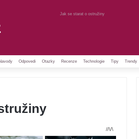
Jak se starat o ostružiny
z
Pinterest
Navody
Odpovedi
Otazky
Recenze
Technologie
Tipy
Trendy
stružiny