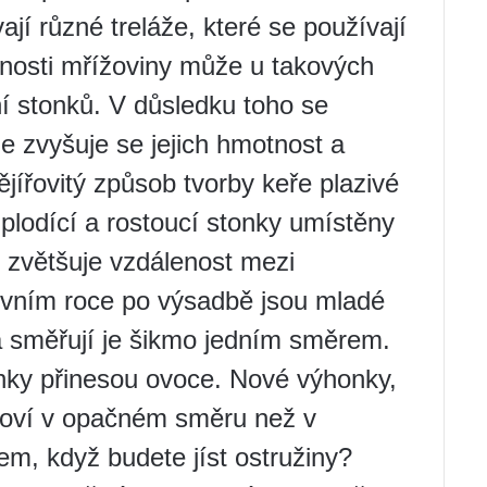
jí různé treláže, které se používají
mnosti mřížoviny může u takových
ní stonků. V důsledku toho se
le zvyšuje se jejich hmotnost a
ějířovitý způsob tvorby keře plazivé
 plodící a rostoucí stonky umístěny
zvětšuje vzdálenost mezi
prvním roce po výsadbě jsou mladé
 směřují je šikmo jedním směrem.
onky přinesou ovoce. Nové výhonky,
ížoví v opačném směru než v
em, když budete jíst ostružiny?