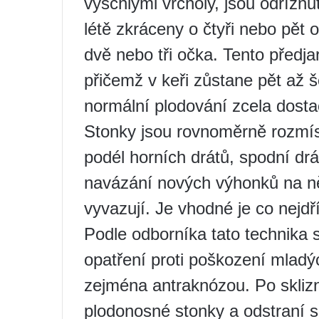
vyschlými vrcholy, jsou odříznu
létě zkráceny o čtyři nebo pět
dvě nebo tři očka. Tento předja
přičemž v keři zůstane pět až š
normální plodování zcela dostač
Stonky jsou rovnoměrně rozmís
podél horních drátů, spodní dr
navázání nových výhonků na něj
vyvazují. Je vhodné je co nejdř
Podle odborníka tato technika s
opatření proti poškození mlad
zejména antraknózou. Po skliz
plodonosné stonky a odstraní s