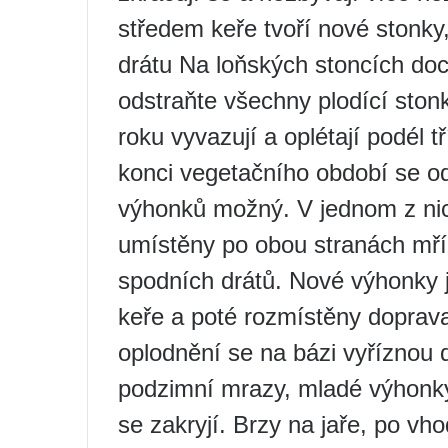
středem keře tvoří nové stonky,
drátu Na loňských stoncích do
odstraňte všechny plodící ston
roku vyvazují a oplétají podél 
konci vegetačního období se od
výhonků možný. V jednom z ni
umístěny po obou stranách mříž
spodních drátů. Nové výhonky
keře a poté rozmístěny doprava
oplodnění se na bázi vyříznou 
podzimní mrazy, mladé výhonky
se zakryjí. Brzy na jaře, po vho