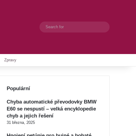
Search
Switch skin
for
Zpravy
Populární
Chyba automatické převodovky BMW
E60 se nespustí – velká encyklopedie
chyb a jejich řešení
31 března, 2025
Hnojení petúnie pro bujné a bohaté