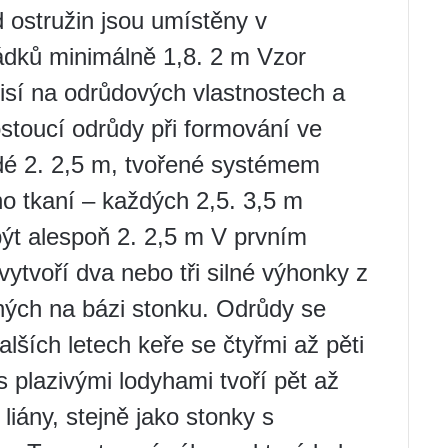
d ostružin jsou umístěny v
řádků minimálně 1,8. 2 m Vzor
visí na odrůdových vlastnostech a
stoucí odrůdy při formování ve
ždé 2. 2,5 m, tvořené systémem
o tkaní – každých 2,5. 3,5 m
ýt alespoň 2. 2,5 m V prvním
ytvoří dva nebo tři silné výhonky z
ých na bázi stonku. Odrůdy se
lších letech keře se čtyřmi až pěti
 plazivými lodyhami tvoří pět až
 liány, stejně jako stonky s