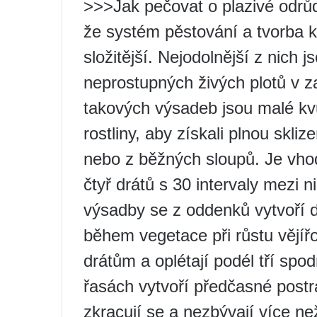
>>>Jak pečovat o plazivé odrů
že systém pěstování a tvorba k
složitější. Nejodolnější z nich 
neprostupných živých plotů v z
takových výsadeb jsou malé kv
rostliny, aby získali plnou skli
nebo z běžných sloupů. Je vhod
čtyř drátů s 30 intervaly mezi ni
výsadby se z oddenků vytvoří d
během vegetace při růstu vějířo
drátům a oplétají podél tří spo
řasách vytvoří předčasné postr
zkracují se a nezbývají více ne