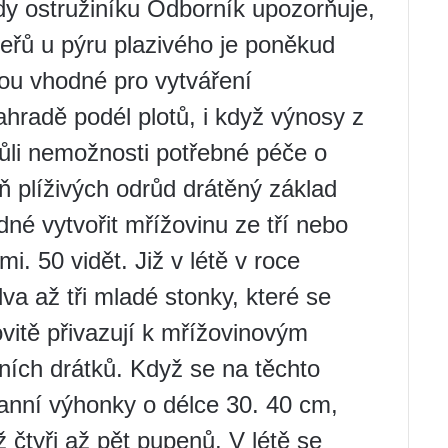
dy ostružiníku Odborník upozorňuje,
eřů u pýru plazivého je poněkud
jsou vhodné pro vytváření
ahradě podél plotů, i když výnosy z
ůli nemožnosti potřebné péče o
zeň plíživých odrůd drátěný základ
né vytvořit mřížovinu ze tří nebo
mi. 50 vidět. Již v létě v roce
va až tři mladé stonky, které se
vitě přivazují k mřížovinovým
dních drátků. Když se na těchto
anní výhonky o délce 30. 40 cm,
ž čtyři až pět pupenů. V létě se