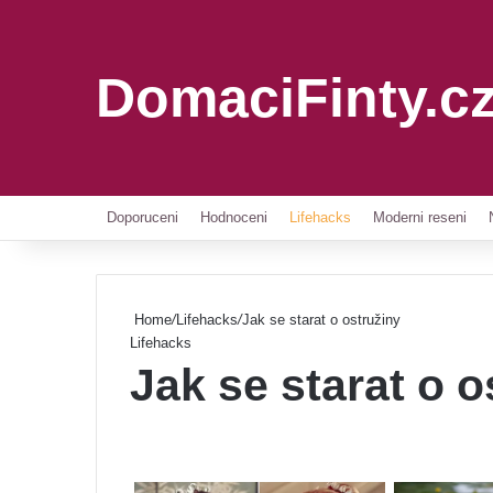
DomaciFinty.c
Doporuceni
Hodnoceni
Lifehacks
Moderni reseni
Home
/
Lifehacks
/
Jak se starat o ostružiny
Lifehacks
Jak se starat o o