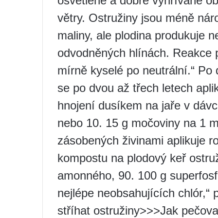
osvětlené a dobře vyhřívané ob
větry. Ostružiny jsou méně ná
maliny, ale plodina produkuje 
odvodněných hlínách. Reakce p
mírně kyselé po neutrální.“ Po
se po dvou až třech letech apl
hnojení dusíkem na jaře v dáv
nebo 10. 15 g močoviny na 1 m
zásobených živinami aplikuje 
kompostu na plodový keř ostruž
amonného, ​​90. 100 g superfosf
nejlépe neobsahujících chlór,“
stříhat ostružiny>>>Jak pečova