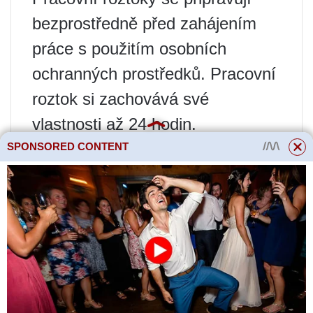
bezprostředně před zahájením
práce s použitím osobních
ochranných prostředků. Pracovní
roztok si zachovává své
vlastnosti až 24 hodin.
Pravidla postupu
SPONSORED CONTENT
Účinnost ošetření přímo závisí na
správnosti postupu postřiku.
Postřik se provádí za
bezvětrného počasí, což zajišťuje
rovnoměrnou aplikaci přípravku.
Při větru se fungicid rychle odpaří