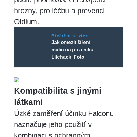
hrozny, pro léčbu a prevenci
Oidium.
Přečtěte si více
Jak omezit šíření
malin na pozemku.
Lifehack. Foto
Kompatibilita s jinými
látkami
Úzké zaměření účinku Falconu
naznačuje jeho použití v
kombinaci s ochrannými