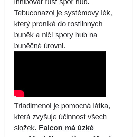
inhibovat růst spór hub.
Tebuconazol je systémový lék,
který proniká do rostlinných
buněk a ničí spory hub na
buněčné úrovni.
Triadimenol je pomocná látka,
která zvyšuje účinnost všech
složek.
Falcon má úzké