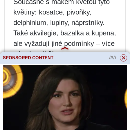
Současně s mákem kvetou tyto
květiny: kosatce, pivoňky,
delphinium, lupiny, náprstníky.
Také akvilegie, bazalka a kupena,
ale vyžadují jiné podmínky – více
stinné a vlhčí.
SPONSORED CONTENT