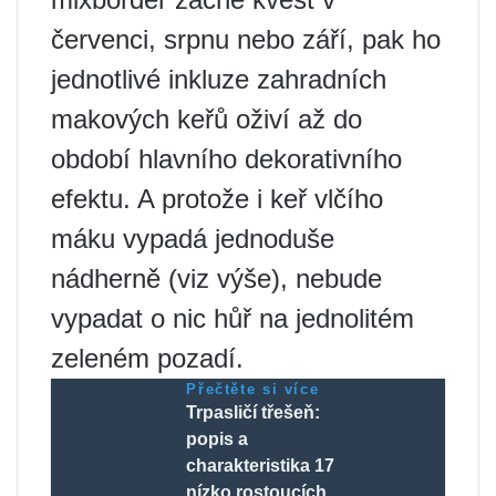
červenci, srpnu nebo září, pak ho
jednotlivé inkluze zahradních
makových keřů oživí až do
období hlavního dekorativního
efektu. A protože i keř vlčího
máku vypadá jednoduše
nádherně (viz výše), nebude
vypadat o nic hůř na jednolitém
zeleném pozadí.
Přečtěte si více
Trpasličí třešeň:
popis a
charakteristika 17
nízko rostoucích