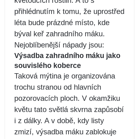
kvetoucích rostlin. A to s
přihlédnutím k tomu, že uprostřed
léta bude prázdné místo, kde
býval keř zahradního máku.
Nejoblíbenější nápady jsou:
Výsadba zahradního máku jako
souvislého koberce
Taková mýtina je organizována
trochu stranou od hlavních
pozorovacích ploch. V okamžiku
květu tato světlá skvrna zapůsobí
i z dálky. A v době, kdy listy
zmizí, výsadba máku zablokuje