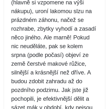
(hlavně si vzpomene na výši
nákupu), uroní lakomou slzu na
prázdném záhonu, načež se
rozhrabe, zbytky vyhodí a zasadí
něco jiného. Ale marně! Pokud
nic neuděláte, pak se kolem
srpna (podle počasí) objeví ze
země čerstvé makové růžice,
silnější a krásnější než dříve. A
budou zdobit zahradu až do
pozdního podzimu. Jak jste již
pochopili, je efektivnější dělit a
sázet mák v období, kdy nejsou