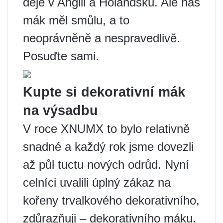
děje v Anglii a Holandsku. Ale náš
mák měl smůlu, a to
neoprávněně a nespravedlivě.
Posuďte sami.
Kupte si dekorativní mák
na výsadbu
V roce XNUMX to bylo relativně
snadné a každý rok jsme dovezli
až půl tuctu nových odrůd. Nyní
celníci uvalili úplný zákaz na
kořeny trvalkového dekorativního,
zdůrazňuji – dekorativního máku.