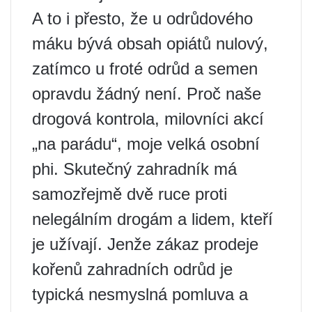
A to i přesto, že u odrůdového
máku bývá obsah opiátů nulový,
zatímco u froté odrůd a semen
opravdu žádný není. Proč naše
drogová kontrola, milovníci akcí
„na parádu“, moje velká osobní
phi. Skutečný zahradník má
samozřejmě dvě ruce proti
nelegálním drogám a lidem, kteří
je užívají. Jenže zákaz prodeje
kořenů zahradních odrůd je
typická nesmyslná pomluva a