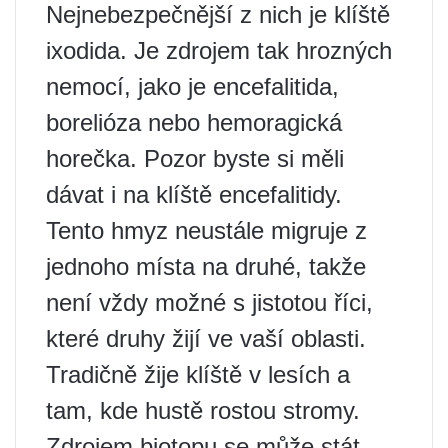
Nejnebezpečnější z nich je klíště
ixodida. Je zdrojem tak hrozných
nemocí, jako je encefalitida,
borelióza nebo hemoragická
horečka. Pozor byste si měli
dávat i na klíště encefalitidy.
Tento hmyz neustále migruje z
jednoho místa na druhé, takže
není vždy možné s jistotou říci,
které druhy žijí ve vaší oblasti.
Tradičně žije klíště v lesích a
tam, kde hustě rostou stromy.
Zdrojem biotopu se může stát