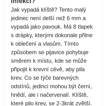
infekci?
Jak vypadá klíště? Tento malý
jedinec není delší než 6 mm a
vypadá jako pavouk. Má 8 tlapek
s drápky, kterými dokonale přilne
k oblečení a vlasům. Tímto
způsobem se pijavice pohybuje
směrem k místu, kde se může
připojit k krevní cévě, aby pila
krev. Co se týče barevných
odstínů, jedinci mohou být černí,
hnědí, ale i načervenalí. Klíště,
které pilo krev, se 2-3krát zvětší.