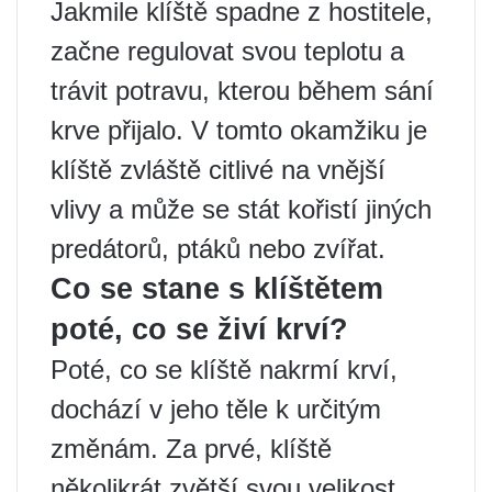
Jakmile klíště spadne z hostitele,
začne regulovat svou teplotu a
trávit potravu, kterou během sání
krve přijalo. V tomto okamžiku je
klíště zvláště citlivé na vnější
vlivy a může se stát kořistí jiných
predátorů, ptáků nebo zvířat.
Co se stane s klíštětem
poté, co se živí krví?
Poté, co se klíště nakrmí krví,
dochází v jeho těle k určitým
změnám. Za prvé, klíště
několikrát zvětší svou velikost.