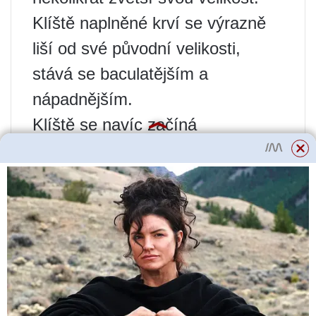
Klíště naplněné krví se výrazně
liší od své původní velikosti,
stává se baculatějším a
nápadnějším.
Klíště se navíc začíná
připravovat na další fázi svého
životního cyklu – rozmnožování.
Po nasycení krví začnou samice
tvořit vajíčka, která pak kladou do
prostředí. Změnou procházejí i
samci klíšťat – vyhledávají
samičky, se kterými se páří a