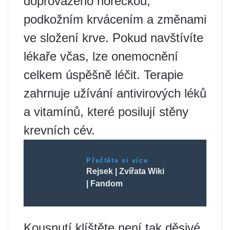
doprovázeno horečkou,
podkožním krvácením a změnami
ve složení krve. Pokud navštívíte
lékaře včas, lze onemocnění
celkem úspěšně léčit. Terapie
zahrnuje užívání antivirových léků
a vitamínů, které posilují stěny
krevních cév.
Přečtěte si více
Rejsek | Zvířata Wiki
| Fandom
Kousnutí klíštěte není tak děsivé,