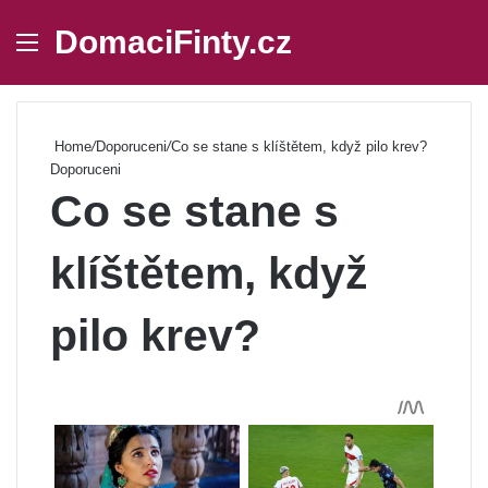
DomaciFinty.cz
Menu
Se
Home
/
Doporuceni
/
Co se stane s klíštětem, když pilo krev?
Doporuceni
Co se stane s
klíštětem, když
pilo krev?