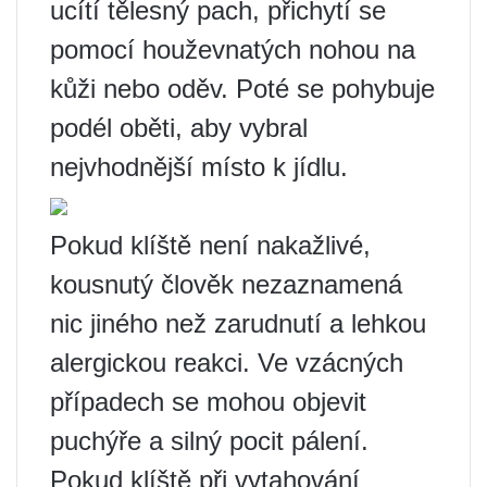
ucítí tělesný pach, přichytí se
pomocí houževnatých nohou na
kůži nebo oděv. Poté se pohybuje
podél oběti, aby vybral
nejvhodnější místo k jídlu.
Pokud klíště není nakažlivé,
kousnutý člověk nezaznamená
nic jiného než zarudnutí a lehkou
alergickou reakci. Ve vzácných
případech se mohou objevit
puchýře a silný pocit pálení.
Pokud klíště při vytahování