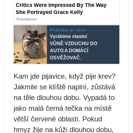
Přečtěte si více
Vyrábíme vlastní
VŮNĚ VZDUCHU DO
AUTO A DOMÁCÍ
OSVĚŽOVAČ.
Kam jde pijavice, když pije krev?
Jakmile se klíště naplní, zůstává
na těle dlouhou dobu. Vypadá to
jako malá černá tečka na místě
větší červené oblasti. Pokud
hmyz žije na kůži dlouhou dobu,