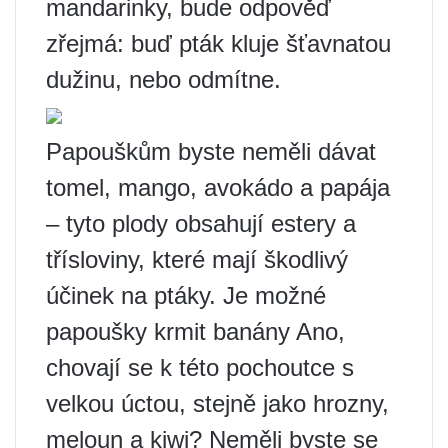
mandarinky, bude odpověď
zřejmá: buď pták kluje šťavnatou
dužinu, nebo odmítne.
Papouškům byste neměli dávat
tomel, mango, avokádo a papája
– tyto plody obsahují estery a
třísloviny, které mají škodlivý
účinek na ptáky. Je možné
papoušky krmit banány Ano,
chovají se k této pochoutce s
velkou úctou, stejně jako hrozny,
meloun a kiwi? Neměli byste se