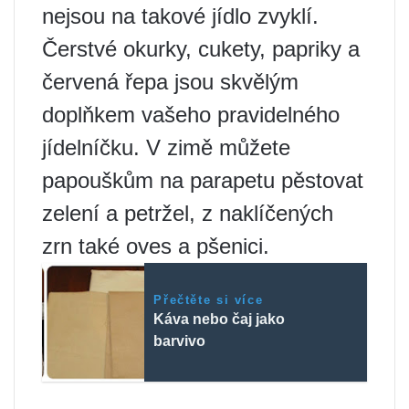
nejsou na takové jídlo zvyklí.
Čerstvé okurky, cukety, papriky a
červená řepa jsou skvělým
doplňkem vašeho pravidelného
jídelníčku. V zimě můžete
papouškům na parapetu pěstovat
zelení a petržel, z naklíčených
zrn také oves a pšenici.
Přečtěte si více
Káva nebo čaj jako
barvivo