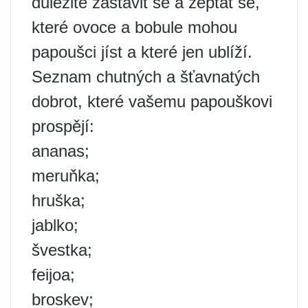
důležité zastavit se a zeptat se,
které ovoce a bobule mohou
papoušci jíst a které jen ublíží.
Seznam chutných a šťavnatých
dobrot, které vašemu papouškovi
prospějí:
ananas;
meruňka;
hruška;
jablko;
švestka;
feijoa;
broskev;