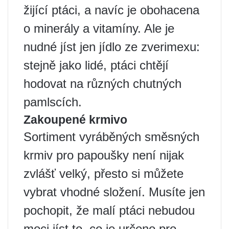
žijící ptáci, a navíc je obohacena
o minerály a vitamíny. Ale je
nudné jíst jen jídlo ze zverimexu:
stejně jako lidé, ptáci chtějí
hodovat na různých chutných
pamlscích.
Zakoupené krmivo
Sortiment vyráběných směsných
krmiv pro papoušky není nijak
zvlášť velký, přesto si můžete
vybrat vhodné složení. Musíte jen
pochopit, že malí ptáci nebudou
moci jíst to, co je určeno pro