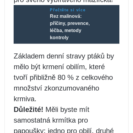
Přečtěte si více
Rez malinová:
příčiny, prevence,
léčba, metody
kontroly
Základem denní stravy ptáků by
mělo být krmení obilím, které
tvoří přibližně 80 % z celkového
množství zkonzumovaného
krmiva.
Důležité!
Měli byste mít
samostatná krmítka pro
papoušky: jedno pro obilí, druhé