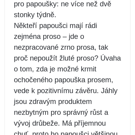
pro papoušky: ne více než dvě
stonky týdně.
Někteří papoušci mají rádi
zejména proso – jde o
nezpracované zrno prosa, tak
proč nepoužít žluté proso? Úvaha
o tom, zda je možné krmit
ochočeného papouška prosem,
vede k pozitivnímu závěru. Jáhly
jsou zdravým produktem
nezbytným pro správný růst a
vývoj drůbeže. Má příjemnou
chuť, proto ho papoušci většinou