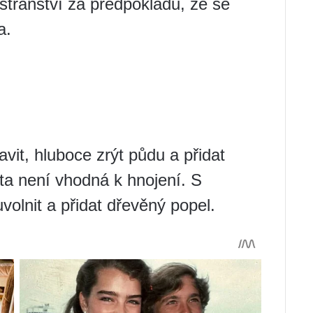
tranství za předpokladu, že se
a.
avit, hluboce zrýt půdu a přidat
a není vhodná k hnojení. S
volnit a přidat dřevěný popel.