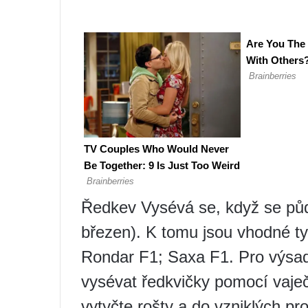
Ředkev Vysévá se, když se půd
březen). K tomu jsou vhodné ty
Rondar F1; Saxa F1. Pro výsad
vysévat ředkvičky pomocí vaje
vytyčte rošty a do vzniklých p