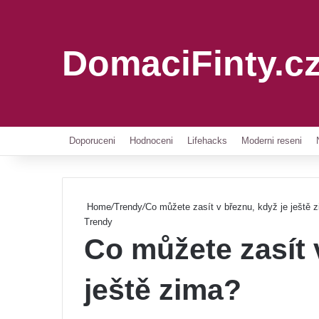
DomaciFinty.c
Doporuceni
Hodnoceni
Lifehacks
Moderni reseni
Home
/
Trendy
/
Co můžete zasít v březnu, když je ještě 
Trendy
Co můžete zasít 
ještě zima?