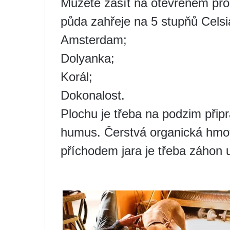
Můžete zasít na otevřeném pros
půda zahřeje na 5 stupňů Celsi
Amsterdam;
Dolyanka;
Korál;
Dokonalost.
Plochu je třeba na podzim připr
humus. Čerstvá organická hmot
příchodem jara je třeba záhon u