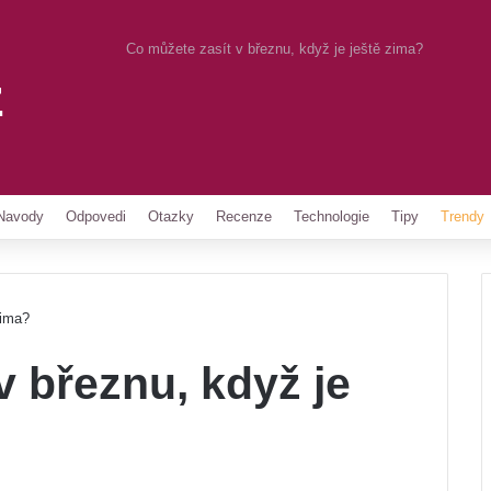
Co můžete zasít v březnu, když je ještě zima?
z
Pinterest
Navody
Odpovedi
Otazky
Recenze
Technologie
Tipy
Trendy
zima?
v březnu, když je