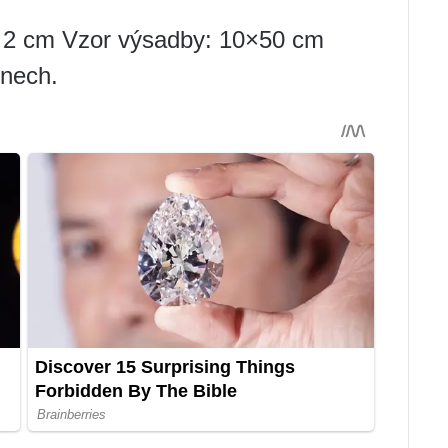
o 2 cm Vzor výsadby: 10×50 cm
dnech.