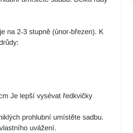
e na 2-3 stupně (únor-březen). K
drůdy:
cm Je lepší vysévat ředkvičky
iklých prohlubní umístěte sadbu.
 vlastního uvážení.