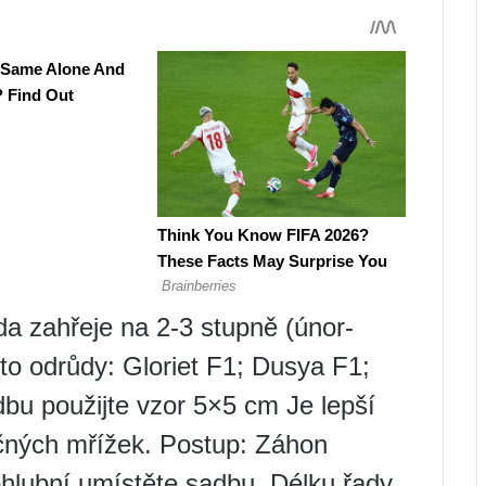
a zahřeje na 2-3 stupně (únor-
to odrůdy: Gloriet F1; Dusya F1;
bu použijte vzor 5×5 cm Je lepší
čných mřížek. Postup: Záhon
rohlubní umístěte sadbu. Délku řady