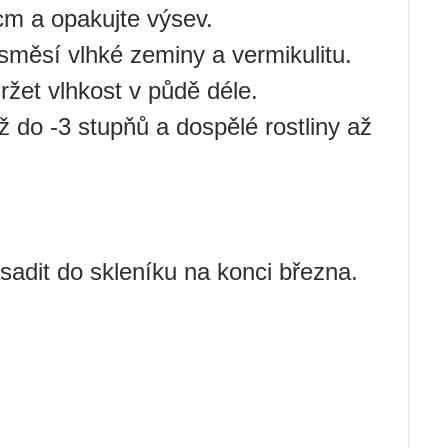
cm a opakujte výsev.
ěsí vlhké zeminy a vermikulitu.
et vlhkost v půdě déle.
 do -3 stupňů a dospělé rostliny až
sadit do skleníku na konci března.