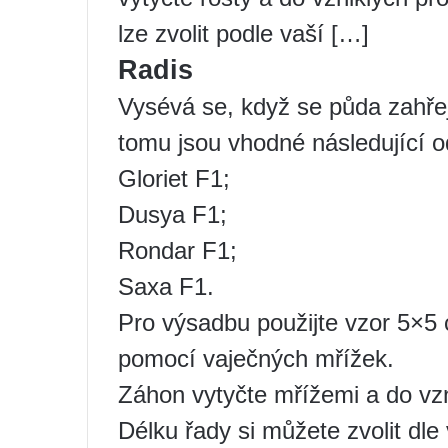
lze zvolit podle vaší […]
Radis
Vysévá se, když se půda zahřej
tomu jsou vhodné následující o
Gloriet F1;
Dusya F1;
Rondar F1;
Saxa F1.
Pro výsadbu použijte vzor 5×5 
pomocí vaječných mřížek.
Záhon vytyčte mřížemi a do vzn
Délku řady si můžete zvolit dle