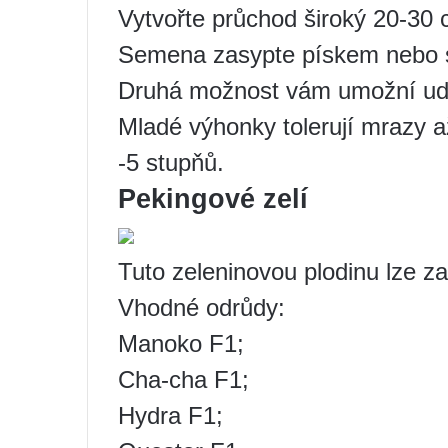
Vytvořte průchod široký 20-30 
Semena zasypte pískem nebo sm
Druhá možnost vám umožní udrž
Mladé výhonky tolerují mrazy až
-5 stupňů.
Pekingové zelí
Tuto zeleninovou plodinu lze za
Vhodné odrůdy:
Manoko F1;
Cha-cha F1;
Hydra F1;