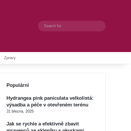
Search
Switch skin
for
Zpravy
Populární
Hydrangea pink paniculata velkolistá:
výsadba a péče v otevřeném terénu
31 března, 2025
Jak se rychle a efektivně zbavit
mravenců ze skleníku s okurkami