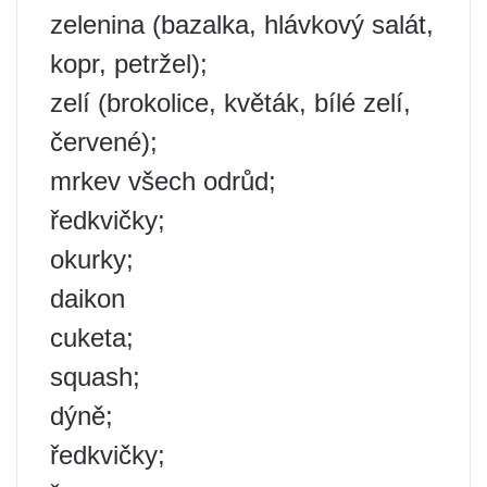
zelenina (bazalka, hlávkový salát,
kopr, petržel);
zelí (brokolice, květák, bílé zelí,
červené);
mrkev všech odrůd;
ředkvičky;
okurky;
daikon
cuketa;
squash;
dýně;
ředkvičky;