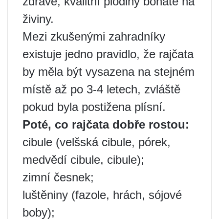
zdravé, kvalitní plodiny bohaté na
živiny.
Mezi zkušenými zahradníky
existuje jedno pravidlo, že rajčata
by měla být vysazena na stejném
místě až po 3-4 letech, zvláště
pokud byla postižena plísní.
Poté, co rajčata dobře rostou:
cibule (velšská cibule, pórek,
medvědí cibule, cibule);
zimní česnek;
luštěniny (fazole, hrách, sójové
boby);