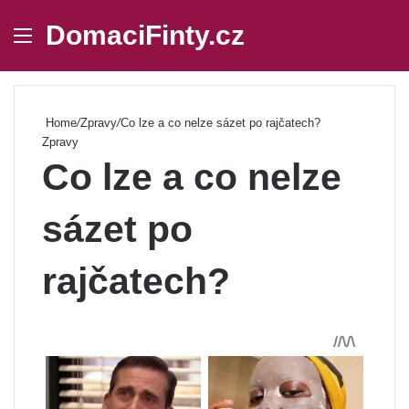
DomaciFinty.cz
Menu
Se
Home
/
Zpravy
/
Co lze a co nelze sázet po rajčatech?
Zpravy
Co lze a co nelze
sázet po
rajčatech?