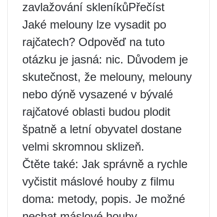
zavlažování skleníkůPřečíst
Jaké melouny lze vysadit po
rajčatech? Odpověď na tuto
otázku je jasná: nic. Důvodem je
skutečnost, že melouny, melouny
nebo dýně vysazené v bývalé
rajčatové oblasti budou plodit
špatně a letní obyvatel dostane
velmi skromnou sklizeň.
Čtěte také: Jak správně a rychle
vyčistit máslové houby z filmu
doma: metody, popis. Je možné
nechat máslové houby