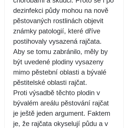
chorobami a škůdci. Proto se i po
dezinfekci půdy mohou na nově
pěstovaných rostlinách objevit
známky patologií, které dříve
postihovaly vysazená rajčata.
Aby se tomu zabránilo, měly by
být uvedené plodiny vysazeny
mimo pěstební oblasti a bývalé
pěstitelské oblasti rajčat.
Proti výsadbě těchto plodin v
bývalém areálu pěstování rajčat
je ještě jeden argument. Faktem
je, že rajčata okyselují půdu a v