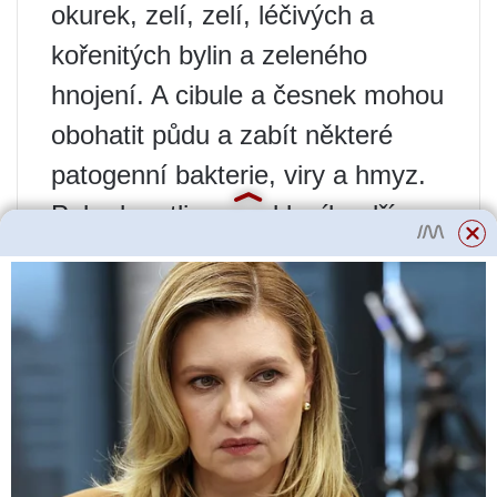
okurek, zelí, zelí, léčivých a
kořenitých bylin a zeleného
hnojení. A cibule a česnek mohou
obohatit půdu a zabít některé
patogenní bakterie, viry a hmyz.
Pokud rostliny ve skleníku dříve
trpěly nějakými chorobami,
zejména plísňovými, je nutné celý
skleník dezinfikovat a zcela
vyměnit vrchní vrstvu půdy,
teprve poté bude možné zasadit
a pěstovat plodinu rajčat.
Rajčata a brambory