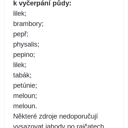
k vyčerpání půdy:
lilek;
brambory;
pepř;
physalis;
pepino;
lilek;
tabák;
petúnie;
meloun;
meloun.
Některé zdroje nedoporučují
vysazovat jahody po rajčatech,