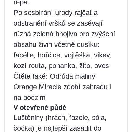
řepa.
Po sesbírání úrody rajčat a
odstranění vršků se zasévají
různá zelená hnojiva pro zvýšení
obsahu živin včetně dusíku:
facélie, hořčice, vojtěška, vikev,
kozí routa, pohanka, žito, oves.
Čtěte také: Odrůda maliny
Orange Miracle zdobí zahradu i
na podzim
V otevřené půdě
Luštěniny (hrách, fazole, sója,
čočka) je nejlepší zasadit do