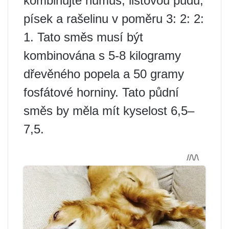
kombinujte humus, listovou půdu,
písek a rašelinu v poměru 3: 2: 2:
1. Tato směs musí být
kombinována s 5-8 kilogramy
dřevěného popela a 50 gramy
fosfátové horniny. Tato půdní
směs by měla mít kyselost 6,5–
7,5.