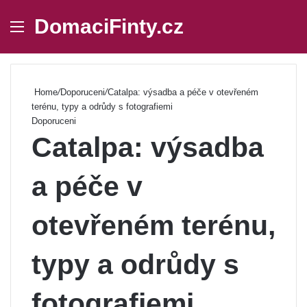
DomaciFinty.cz
Menu
Se
Home
/
Doporuceni
/
Catalpa: výsadba a péče v otevřeném
terénu, typy a odrůdy s fotografiemi
Doporuceni
Catalpa: výsadba
a péče v
otevřeném terénu,
typy a odrůdy s
fotografiemi