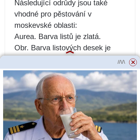
Následující odrůdy jsou také
vhodné pro pěstování v
moskevské oblasti:
Aurea. Barva listů je zlatá.
Obr. Barva listových desek je
pestrá, pestrá.
Nana. Tato kompaktní forma je
nekvetoucí.
Zajetí. Květy této odrůdy jsou
dvojité.
Aby bylo pěstování katalpy
úspěšné, je třeba pamatovat na
pár důležitých nuancí. Pro