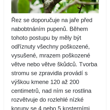
Řez se doporučuje na jaře před
nabobtnáním pupenů. Během
tohoto postupu by měly být
odříznuty všechny poškozené,
vysušené, mrazem poškozené
větve nebo větve škůdců. Tvorba
stromu se zpravidla provádí s
výškou kmene 120 až 200
centimetrů, nad ním se rostlina
rozvětvuje do rozlehlé nízké
koruny se 4 nebo 5 kosterními