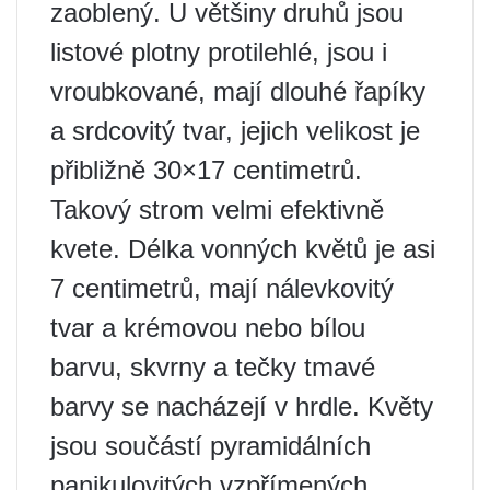
zaoblený. U většiny druhů jsou
listové plotny protilehlé, jsou i
vroubkované, mají dlouhé řapíky
a srdcovitý tvar, jejich velikost je
přibližně 30×17 centimetrů.
Takový strom velmi efektivně
kvete. Délka vonných květů je asi
7 centimetrů, mají nálevkovitý
tvar a krémovou nebo bílou
barvu, skvrny a tečky tmavé
barvy se nacházejí v hrdle. Květy
jsou součástí pyramidálních
panikulovitých vzpřímených