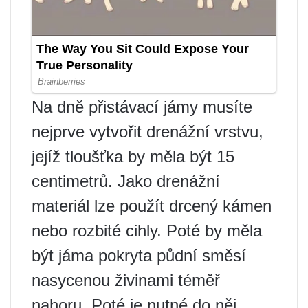
Na dně přistávací jámy musíte
nejprve vytvořit drenážní vrstvu,
jejíž tloušťka by měla být 15
centimetrů. Jako drenážní
materiál lze použít drcený kámen
nebo rozbité cihly. Poté by měla
být jáma pokryta půdní směsí
nasycenou živinami téměř
nahoru. Poté je nutné do něj