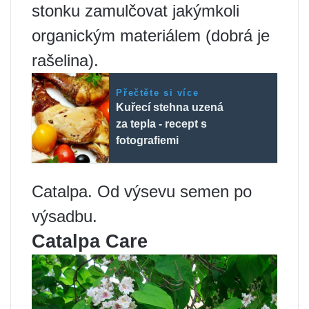
stonku zamulčovat jakýmkoli
organickým materiálem (dobrá je
rašelina).
Přečtěte si více
Kuřecí stehna uzená
za tepla - recept s
fotografiemi
Catalpa. Od výsevu semen po
výsadbu.
Catalpa Care