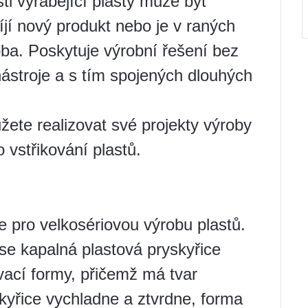
sti vyrábějící plasty může být
jí nový produkt nebo je v raných
oba. Poskytuje výrobní řešení bez
ástroje a s tím spojených dlouhých
žete realizovat své projekty výroby
 vstřikování plastů.
ie pro velkosériovou výrobu plastů.
se kapalná plastová pryskyřice
ovací formy, přičemž má tvar
skyřice vychladne a ztvrdne, forma