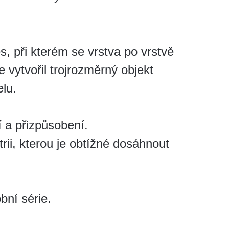
es, při kterém se vrstva po vrstvě
e vytvořil trojrozměrný objekt
lu.
í a přizpůsobení.
rii, kterou je obtížné dosáhnout
bní série.