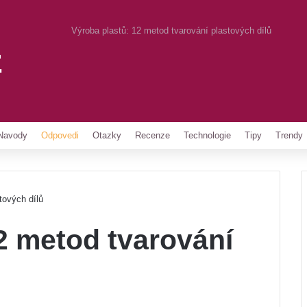
Výroba plastů: 12 metod tvarování plastových dílů
z
Pinterest
Navody
Odpovedi
Otazky
Recenze
Technologie
Tipy
Trendy
tových dílů
2 metod tvarování