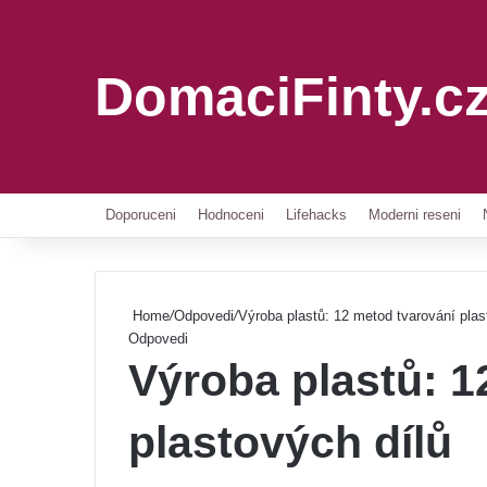
DomaciFinty.c
Doporuceni
Hodnoceni
Lifehacks
Moderni reseni
Home
/
Odpovedi
/
Výroba plastů: 12 metod tvarování plas
Odpovedi
Výroba plastů: 1
plastových dílů