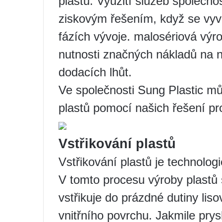
plastů. Využití služeb společno
ziskovým řešením, když se vyví
fázích vývoje. malosériová výr
nutnosti značných nákladů na n
dodacích lhůt.
Ve společnosti Sung Plastic mů
plastů pomocí našich řešení pro
Vstřikování plastů
Vstřikování plastů je technolog
V tomto procesu výroby plastů 
vstřikuje do prázdné dutiny lis
vnitřního povrchu. Jakmile pry