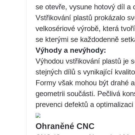
se otevře, vysune hotový díl a 
Vstřikování plastů prokázalo sv
velkosériové výrobě, která tvo
se kterými se každodenně set
Výhody a nevýhody:
Výhodou vstřikování plastů je s
stejných dílů s vynikající kvali
Formy však mohou být drahé a s
geometrii součásti. Pečlivá ko
prevenci defektů a optimalizaci 
Ohraněné CNC