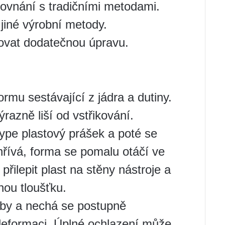
ovnání s tradičními metodami.
jiné výrobní metody.
vat dodatečnou úpravu.
ormu sestávající z jádra a dutiny.
razně liší od vstřikování.
ype plastový prášek a poté se
hřívá, forma se pomalu otáčí ve
ilepit plast na stěny nástroje a
ou tloušťku.
uby a nechá se postupně
deformaci. Úplné ochlazení může