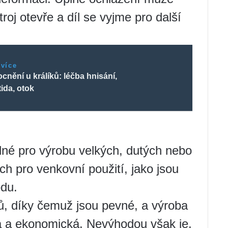
troj otevře a díl se vyjme pro další
 více
nění u králíků: léčba hnisání,
tida, otok
odné pro výrobu velkých, dutých nebo
h pro venkovní použití, jako jsou
du.
vů, díky čemuž jsou pevné, a výroba
há a ekonomická. Nevýhodou však je,