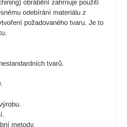
ning) obrábění zahrnuje použití
esnému odebírání materiálu z
vytvoření požadovaného tvaru. Je to
tu.
nestandardních tvarů.
.
výrobu.
í.
obní metody.