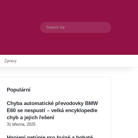
Search
Switch skin
for
Zpravy
Populární
Chyba automatické převodovky BMW
E60 se nespustí – velká encyklopedie
chyb a jejich řešení
31 března, 2025
Hnojení petúnie pro bujné a bohaté