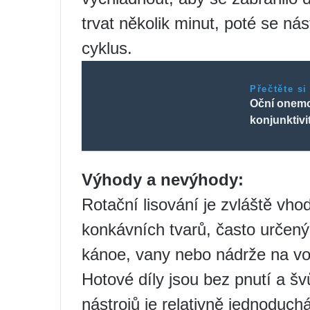
trvat několik minut, poté se nás
cyklus.
Přečtěte si
Oční onemoc
konjunktivi
Výhody a nevýhody:
Rotační lisování je zvláště vh
konkávních tvarů, často určenýc
kánoe, vany nebo nádrže na vo
Hotové díly jsou bez pnutí a š
nástrojů je relativně jednoduc