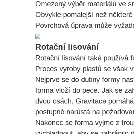
Omezený výběr materiálů ve sr
Obvykle pomalejší než některé 
Povrchová úprava může vyžado
Rotační lisování
Rotační lisování také používá f
Proces výroby plastů se však vý
Nejprve se do dutiny formy nas
forma vloží do pece. Jak se za
dvou osách. Gravitace pomáhá př
postupně narůstá na požadovan
Nakonec se forma vyjme z tro
vychladnout, aby se zabránilo 